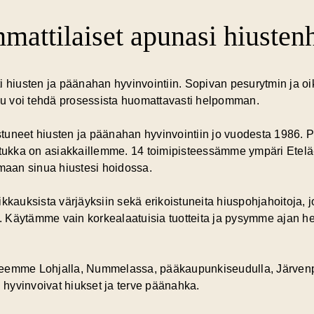
attilaiset apunasi hiusten
i hiusten ja päänahan hyvinvointiin. Sopivan pesurytmin ja o
apu voi tehdä prosessista huomattavasti helpomman.
tuneet hiusten ja päänahan hyvinvointiin jo vuodesta 1986.
 tukka on asiakkaillemme. 14 toimipisteessämme ympäri Etelä
aan sinua hiustesi hoidossa.
kkauksista värjäyksiin sekä erikoistuneita hiuspohjahoitoja, 
 Käytämme vain korkealaatuisia tuotteita ja pysymme ajan h
eemme Lohjalla, Nummelassa, pääkaupunkiseudulla, Järvenpä
hyvinvoivat hiukset ja terve päänahka.