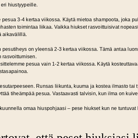
eri hiustyypeille.
e pesua 3-4 kertaa viikossa. Käytä mietoa shampoota, joka pu
auhasten toimintaa liikaa. Vaikka hiukset rasvoittuisivat nopeast
 aikavälillä.
en pesutiheys on yleensä 2-3 kertaa viikossa. Tämä antaa
luonn
n rasvoittumisen.
 suosittelemme pesua vain 1-2 kertaa viikossa. Käytä kosteuttav
ustasapainoa.
esutarpeeseen. Runsas liikunta, kuuma ja kostea ilmasto tai t
ttää tiheämpää pesua. Vastaavasti talvisin, kun ilma on kuiv
uunnella omaa hiuspohjaasi – pese hiukset kun ne tuntuvat lik
tovat, että peset hiuksiasi l