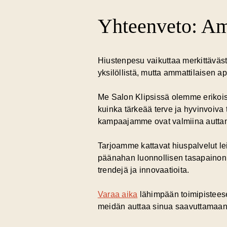
Yhteenveto: Amm
Hiustenpesu vaikuttaa merkittäväst
yksilöllistä, mutta ammattilaisen 
Me Salon Klipsissä olemme erikois
kuinka tärkeää terve ja hyvinvoiva
kampaajamme ovat valmiina auttam
Tarjoamme kattavat hiuspalvelut lei
päänahan luonnollisen tasapainon.
trendejä ja innovaatioita.
Varaa aika
lähimpään toimipistees
meidän auttaa sinua saavuttamaan 