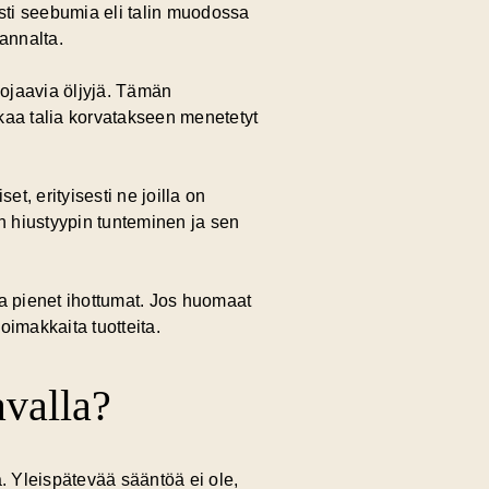
sti seebumia eli talin muodossa
annalta.
ojaavia öljyjä. Tämän
ikaa talia
korvatakseen menetetyt
set, erityisesti ne joilla on
n hiustyypin tunteminen ja sen
opa pienet ihottumat. Jos huomaat
 voimakkaita tuotteita.
avalla?
. Yleispätevää sääntöä ei ole,