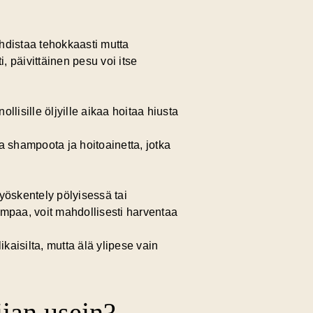
hdistaa tehokkaasti mutta
i, päivittäinen pesu voi itse
ollisille öljyille
aikaa hoitaa hiusta
aa shampoota ja hoitoainetta, jotka
yöskentely pölyisessä tai
empaa, voit mahdollisesti harventaa
aisilta, mutta älä ylipese vain
iian usein?