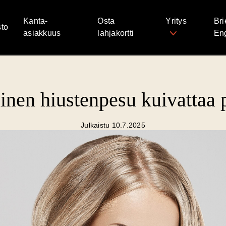
Kanta-
Osta
Yritys
Bri
to
asiakkuus
lahjakortti
Eng
llinen hiustenpesu kuivattaa
Julkaistu 10.7.2025