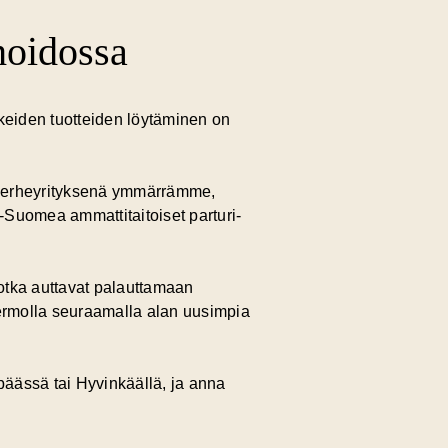
hoidossa
ikeiden tuotteiden löytäminen on
 Perheyrityksenä ymmärrämme,
-Suomea ammattitaitoiset parturi-
jotka auttavat palauttamaan
ermolla seuraamalla alan uusimpia
ässä tai Hyvinkäällä, ja anna