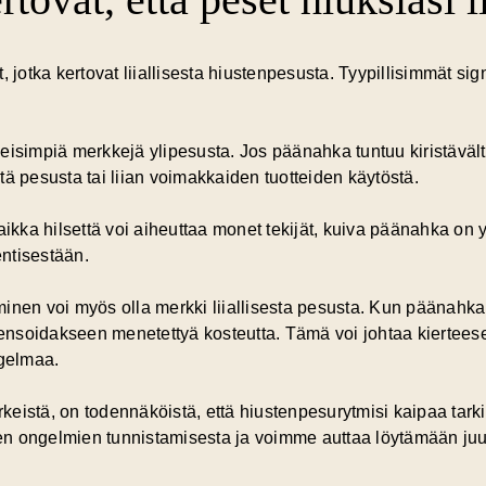
 jotka kertovat liiallisesta hiustenpesusta. Tyypillisimmät sign
eisimpiä merkkejä ylipesusta. Jos päänahka tuntuu kiristävältä
ästä pesusta tai liian voimakkaiden tuotteiden käytöstä.
aikka hilsettä voi aiheuttaa monet tekijät, kuiva päänahka on yk
ntisestään.
minen
voi myös olla merkki liiallisesta pesusta. Kun päänahka 
nsoidakseen menetettyä kosteutta. Tämä voi johtaa kierteese
gelmaa.
eistä, on todennäköistä, että hiustenpesurytmisi kaipaa tarki
n ongelmien tunnistamisesta ja voimme auttaa löytämään juuri