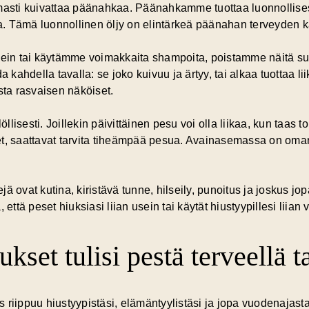
omasti kuivattaa päänahkaa. Päänahkamme tuottaa luonnollise
ria. Tämä luonnollinen öljy on elintärkeä päänahan terveyden k
in tai käytämme voimakkaita shampoita, poistamme näitä su
kahdella tavalla: se joko kuivuu ja ärtyy, tai alkaa
tuottaa li
sta rasvaisen näköiset.
llisesti. Joillekin päivittäinen pesu voi olla liikaa, kun taas toi
et, saattavat tarvita tiheämpää pesua. Avainasemassa on oma
ä ovat kutina, kiristävä tunne, hilseily, punoitus ja joskus j
ä, että peset hiuksiasi liian usein tai käytät hiustyypillesi liian
kset tulisi pestä terveellä t
 riippuu hiustyypistäsi, elämäntyylistäsi ja jopa vuodenajasta