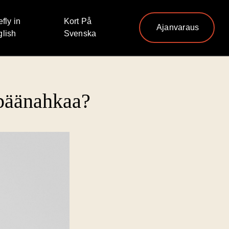
efly in
Kort På
Ajanvaraus
lish
Svenska
 päänahkaa?