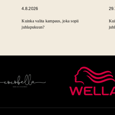
4.8.2026
29
Kuinka valita kampaus, joka sopii
Kui
juhlapukuun?
juh