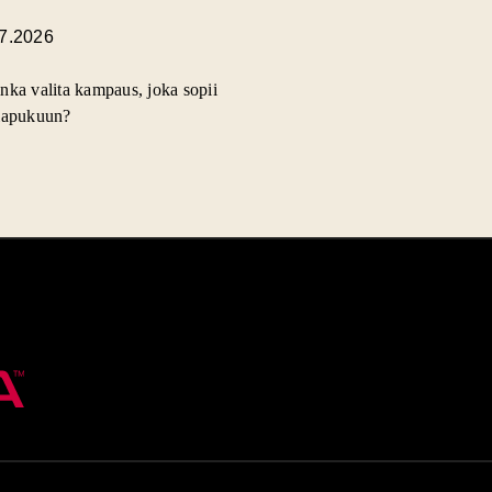
.7.2026
nka valita kampaus, joka sopii
lapukuun?