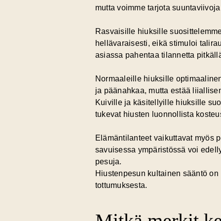
mutta voimme tarjota suuntaviivoja 
Rasvaisille hiuksille suosittelemm
hellävaraisesti, eikä stimuloi talir
asiassa pahentaa tilannetta pitkällä
Normaaleille hiuksille optimaalin
ja päänahkaa, mutta estää liiallise
Kuiville ja käsitellyille hiuksille
tukevat hiusten luonnollista koste
Elämäntilanteet vaikuttavat myös p
savuisessa ympäristössä voi edelly
pesuja.
Hiustenpesun kultainen sääntö on k
tottumuksesta.
Mitkä merkit ker