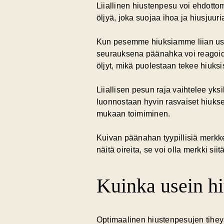
Liiallinen hiustenpesu voi ehdott
öljyä, joka suojaa ihoa ja hiusjuu
Kun pesemme hiuksiamme liian use
seurauksena päänahka voi reagoida 
öljyt, mikä puolestaan tekee hiuksi
Liiallisen pesun raja vaihtelee yksilö
luonnostaan hyvin rasvaiset hiuks
mukaan toimiminen.
Kuivan päänahan tyypillisiä merkkej
näitä oireita, se voi olla merkki siit
Kuinka usein hiu
Optimaalinen hiustenpesujen tiheys