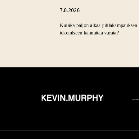
7.8.2026
Kuinka paljon aikaa juhlakampauksen
tekemiseen kannattaa varata?