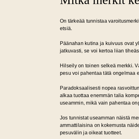
On tärkeää tunnistaa varoitusmerkit,
etsiä.
Päänahan kutina ja kuivuus ovat yl
jatkuvasti, se voi kertoa liian tihe
Hilseily on toinen selkeä merkki. V
pesu voi pahentaa tätä ongelmaa e
Paradoksaalisesti
nopea rasvoittu
alkaa tuottaa enemmän talia kompe
useammin, mikä vain pahentaa on
Jos tunnistat useamman näistä merk
ammattilaisina on kokemusta näide
pesuvälin ja oikeat tuotteet.