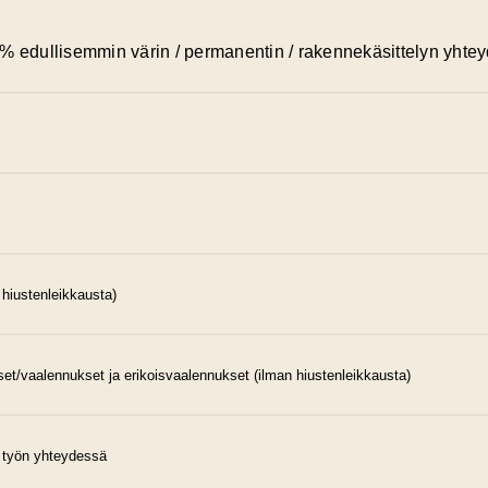
% edullisemmin värin / permanentin / rakennekäsittelyn yhte
us
lettikampaus (max. 25 min)
 hiustenleikkausta)
s puhaltamalla (ei föönausta harjalla, ilman
%)
/ aukinainen kiharakampaus / rullakampaus
et/vaalennukset ja erikoisvaalennukset (ilman hiustenleikkausta)
lyhye
uun työn yhteydessä (kaikki pituudet)
 vaativampi
s, yksivärinen
133,00 € 
 työn yhteydessä