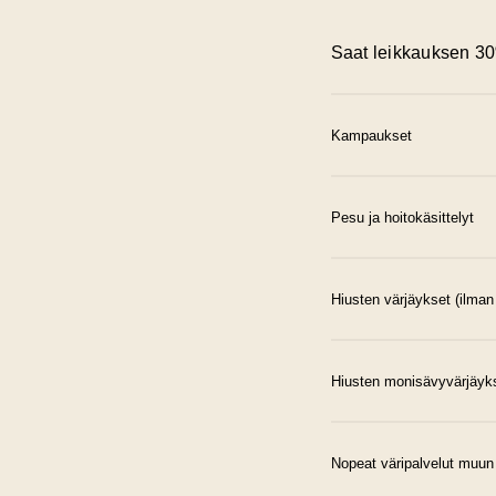
Saat leikkauksen 30
Kampaukset
Pesu ja hoitokäsittelyt
Pesu ja fööna
Pikakampaus / 
Hiusten värjäykset (ilman
Pesu ja kuivatu
kuivatusta -50
Juhlakampaus 
Hiusten monisävyvärjäyks
Erikoishoito m
Juhlakampaus,
Hiusten värjäy
Nopeat väripalvelut muun