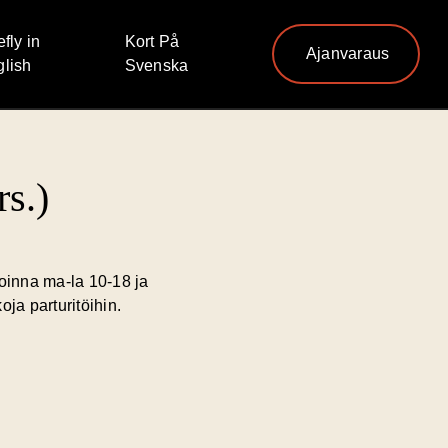
efly in
Kort På
Ajanvaraus
lish
Svenska
s.)
oinna ma-la 10-18 ja
ja parturitöihin.