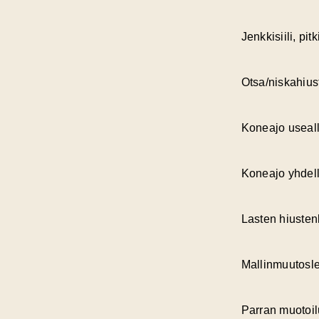
Jenkkisiili, pi
Otsa/niskahius
Koneajo useall
Koneajo yhdell
Lasten hiustenl
Mallinmuutosl
Parran muotoil