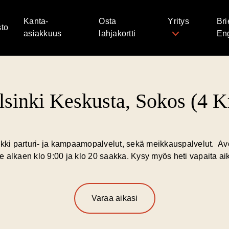
Kanta-
Osta
Yritys
Bri
to
asiakkuus
lahjakortti
Eng
lsinki Keskusta, Sokos (4 Kr
kki parturi- ja kampaamopalvelut, sekä meikkauspalvelut. Av
e alkaen klo 9:00 ja klo 20 saakka. Kysy myös heti vapaita aiko
Varaa aikasi