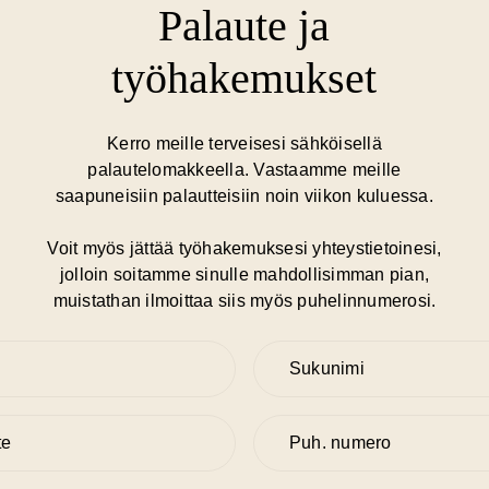
ilu alkaen
 soveltuva tekniikka ja arvioidaan paljonko hiusta tarvitaan, 
Palaute ja
meikki
utulokseen. Varaa oma konsultaatioaikasi puhelimitse toimipis
työhakemukset
psillä
nasto on suuntaa antava (sis. työ sekä materiaalit). Esimerkki
Kerro meille terveisesi sähköisellä
a on yli olkapäiden ylettyvä normaalipaksuinen hius.
palautelomakkeella. Vastaamme meille
saapuneisiin palautteisiin noin viikon kuluessa.
aatavilla vaihdellen eri toimipisteistämme, kysy lisää saata
d weft -tekniikoilla toteutetut pidennykset / tuuhennukset
Voit myös jättää työhakemuksesi yhteystietoinesi,
jolloin soitamme sinulle mahdollisimman pian,
muistathan ilmoittaa siis myös puhelinnumerosi.
Sukunimi
Phone
 poisto / huolto