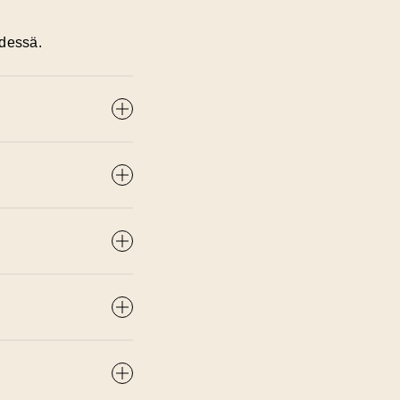
ydessä.
46,50 €
46,50 €
25,00 €
82,00 €
t / puolipitkät / pitkät
30,00 €
129,00 €
/ 149,00 € / 160,00 €
lyhyet / puolipitkät /
lyhyet / puolipitkät /
pitkät
pitkät