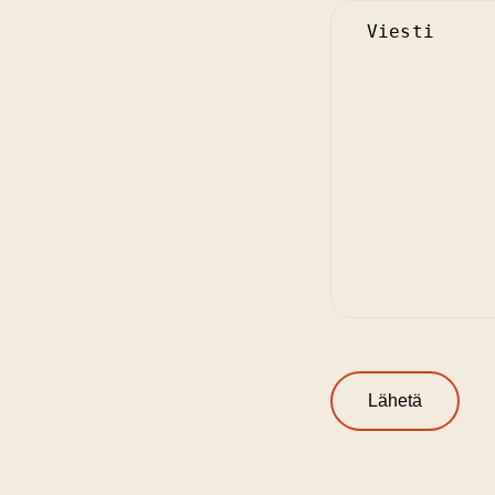
Untitled
Sinettipidenny
Tuuhennus
Pidennys
Sinettipidennyk
Simply Natural
Tuuhennus
Pidennys