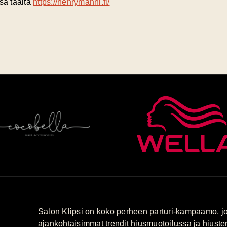
sa täältä
https://henrymanni.fi/
Salon Klipsi on koko perheen parturi-kampaamo, jo
ajankohtaisimmat trendit hiusmuotoilussa ja hiuste