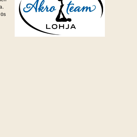
a.
yös