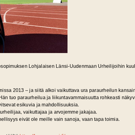
yösopimuksen Lohjalaisen Länsi-Uudenmaan Urheilijoihin kuulu
a 2013 – ja siitä alkoi vaikuttava ura paraurheilun kansainv
 Hän tuo paraurheilua ja liikuntavammaisuutta rohkeasti näkyvä
rvitsevat esikuvia ja mahdollisuuksia.
rheilijaa, vaikuttajaa ja arvojemme jakajaa.
hellisyys eivät ole meille vain sanoja, vaan tapa toimia.