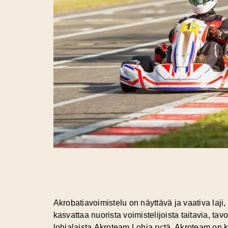
Akrobatiavoimistelu on näyttävä ja vaativa laji,
kasvattaa nuorista voimistelijoista taitavia, tavo
lohjalaista
Akroteam Lohja
ry:tä. Akroteam on 