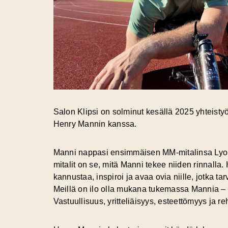
Salon Klipsi on solminut kesällä 2025 yhteist
Henry Mannin kanssa.
Manni nappasi ensimmäisen MM-mitalinsa Lyoniss
mitalit on se, mitä Manni tekee niiden rinnalla.
kannustaa, inspiroi ja avaa ovia niille, jotka ta
Meillä on ilo olla mukana tukemassa Mannia – u
Vastuullisuus, yritteliäisyys, esteettömyys ja re