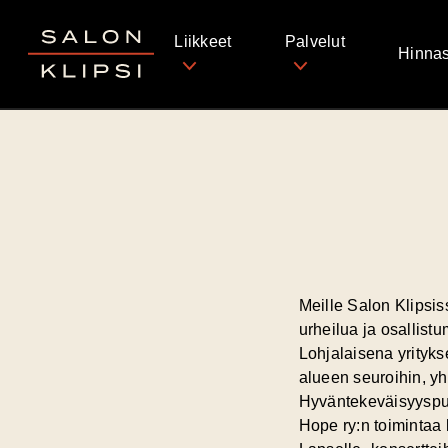
Salon Klipsi
Liikkeet
Palvelut
Hinnas
Meille Salon Klipsi
urheilua ja osallistu
Lohjalaisena yrityk
alueen seuroihin, yhd
Hyväntekeväisyyspuo
Hope ry:n toimintaa 