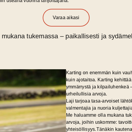
hin useana vuonna lahjoittajana.
Varaa aikasi
n mukana tukemassa – paikallisesti ja sydämel
Karting on enemmän kuin vauhti
kuin ajotaitoa. Karting kehittää
ymmärrystä ja kilpailuhenkeä – 
urheilullisia arvoja.
Laji tarjoaa tasa-arvoiset lähtö
valmentajia ja nuoria kuljettaj
Me haluamme olla mukana tuke
arvoja, joihin uskomme: tavoitte
yhteisöllisyys.Tänäkin kaute