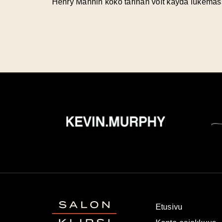
Henry Mannin koko tarinan voit käydä lukemas
Etusivu