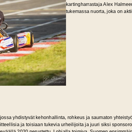
kartingharrastaja Alex Halmee
tukemassa nuorta, joka on aktii
 jossa yhdistyvät kehonhallinta, rohkeus ja saumaton yhteistyö
itteellisia ja toisiaan tukevia urheilijoita ja juuri siksi sponso
keväällä 2020 perustettu, Lohjalla toimiva, Suomen ensimmäi