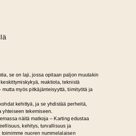
lä
a, se on laji, jossa opitaan paljon muutakin
 keskittymiskykyä, reaktiota, teknistä
mutta myös pitkäjänteisyyttä, tiimityötä ja
kohdat kehittyä, ja se yhdistää perheitä,
ia yhteiseen tekemiseen.
massa näitä matkoja – Karting edustaa
ellisuus, kehitys, turvallisuus ja
na toimimme nuoren nummelalaisen