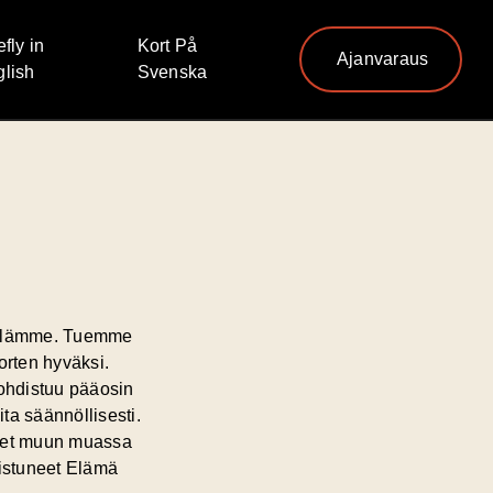
efly in
Kort På
Ajanvaraus
lish
Svenska
rillämme. Tuemme
orten hyväksi.
ohdistuu pääosin
ita säännöllisesti.
neet muun muassa
listuneet Elämä