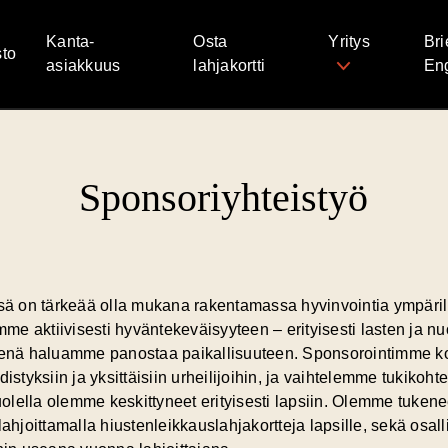
Kanta-
Osta
Yritys
Bri
to
asiakkuus
lahjakortti
Eng
Sponsoriyhteistyö
ssä on tärkeää olla mukana rakentamassa hyvinvointia ympä
mme aktiivisesti hyväntekeväisyyteen – erityisesti lasten ja nu
senä haluamme panostaa paikallisuuteen. Sponsorointimme k
istyksiin ja yksittäisiin urheilijoihin, ja vaihtelemme tukikohte
lella olemme keskittyneet erityisesti lapsiin. Olemme tuke
lahjoittamalla hiustenleikkauslahjakortteja lapsille, sekä osal