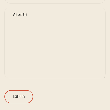
teippidennysten poisto / huolto
Untitled
82,00 €/h
Sinettipidennykset / tuuhennukset
Tuuhennus
255,00-360,00 €
Pidennys
590,00-690,00 €
Sinettipidennyksen poisto / huolto