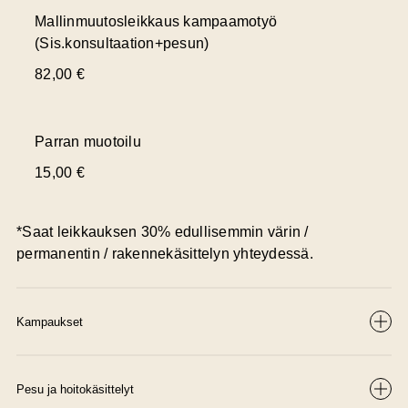
Mallinmuutosleikkaus kampaamotyö
(Sis.konsultaation+pesun)
82,00 €
Parran muotoilu
15,00 €
*
Saat leikkauksen 30% edullisemmin värin /
permanentin / rakennekäsittelyn yhteydessä.
Kampaukset
Pesu ja hoitokäsittelyt
Pesu ja föönaus