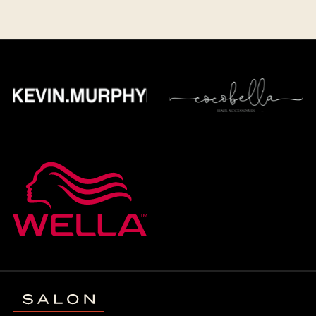
82,00 €/h
Simply Natural magotekniikka, pidennykset /
tuuhennukset
Tuuhennus
285,00-385,00 €
Pidennys
555,00-755,00 €
Mago pidennysten poisto / huolto
82,00 €/h