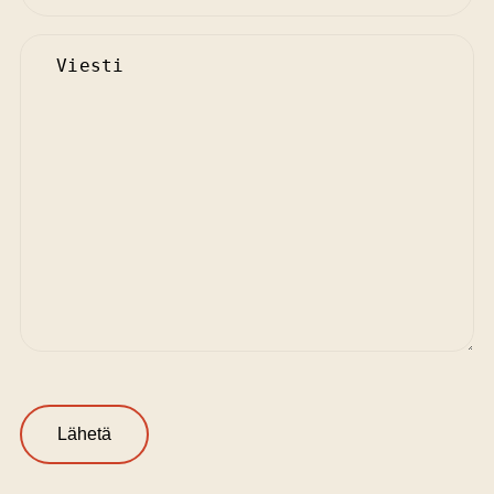
teippidennysten poisto / huolto
Untitled
82,00 €/h
Sinettipidennykset/tuuhennukset
Tuuhennus
255,00‑360,00 €
Pidennys
590,00‑690,00 €
Sinettipidennyksen poisto / huolto