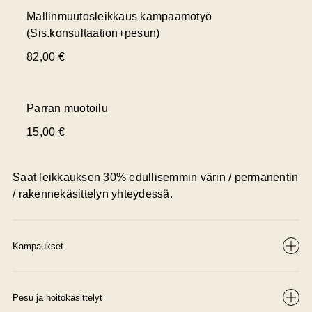
Mallinmuutosleikkaus kampaamotyö
(Sis.konsultaation+pesun)
82,00 €
Parran muotoilu
15,00 €
Saat leikkauksen 30% edullisemmin värin / permanentin
/ rakennekäsittelyn yhteydessä.
Kampaukset
Pesu ja hoitokäsittelyt
Pesu ja föönaus