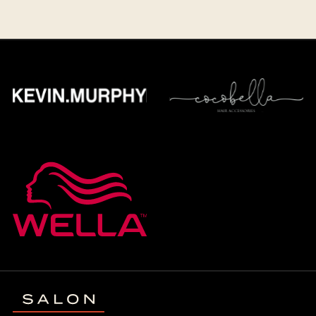
82,00 €/h
Simply Natural magotekniikka, pidennykset /
tuuhennukset
Tuuhennus
285,00‑385,00 €
Pidennys
555,00‑755,00 €
Sinettipidennyksen poisto / huolto
82,00 €/h