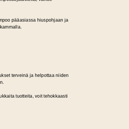
hampoo pääasiassa hiuspohjaan ja
ä kammalla.
ukset terveinä ja helpottaa niiden
n.
kkaita tuotteita, voit tehokkaasti