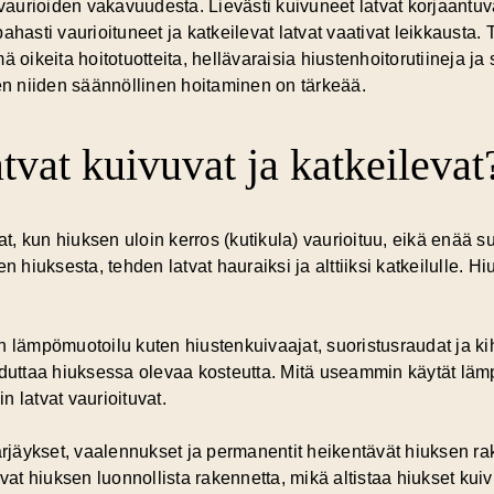
 vaurioiden vakavuudesta. Lievästi kuivuneet latvat korjaantuva
a pahasti vaurioituneet ja katkeilevat latvat vaativat leikkaus
 oikeita hoitotuotteita, hellävaraisia hiustenhoitorutiineja ja 
ten niiden säännöllinen hoitaminen on tärkeää.
tvat kuivuvat ja katkeilevat
vat, kun hiuksen uloin kerros (kutikula) vaurioituu, eikä enää 
iuksesta, tehden latvat hauraiksi ja alttiiksi katkeilulle. Hi
on
lämpömuotoilu
kuten hiustenkuivaajat, suoristusraudat ja ki
ihduttaa hiuksessa olevaa kosteutta. Mitä useammin käytät lä
 latvat vaurioituvat.
rjäykset, vaalennukset ja permanentit heikentävät hiuksen ra
t hiuksen luonnollista rakennetta, mikä altistaa hiukset kuiv