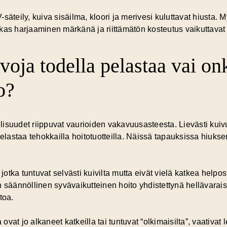
säteily, kuiva sisäilma, kloori ja merivesi kuluttavat hiusta. 
kas harjaaminen märkänä ja riittämätön kosteutus vaikuttavat 
tvoja todella pelastaa vai o
o?
isuudet riippuvat vaurioiden vakavuusasteesta. Lievästi kuivu
pelastaa tehokkailla hoitotuotteilla. Näissä tapauksissa hiuks
jotka tuntuvat selvästi kuivilta mutta eivät vielä katkea helpost
in
säännöllinen syvävaikutteinen hoito
yhdistettynä hellävaraisi
toa.
a ovat jo alkaneet katkeilla tai tuntuvat “olkimaisilta”, vaativ