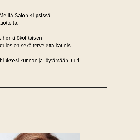
 Meillä Salon Klipsissä
uotteita.
me henkilökohtaisen
tulos on sekä terve että kaunis.
iuksesi kunnon ja löytämään juuri