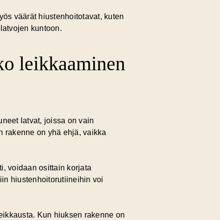
Myös väärät hiustenhoitotavat, kuten
latvojen kuntoon.
nko leikkaaminen
neet latvat, joissa on vain
en rakenne on yhä ehjä, vaikka
i, voidaan osittain korjata
in hiustenhoitorutiineihin voi
at leikkausta. Kun hiuksen rakenne on