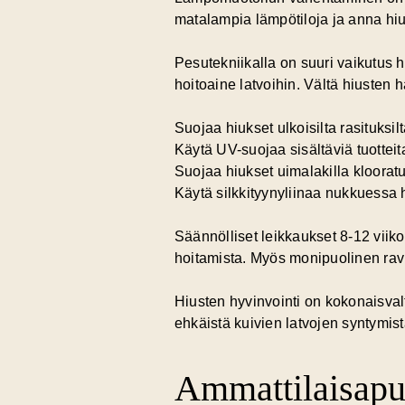
matalampia lämpötiloja ja anna hiu
Pesutekniikalla on suuri vaikutus
hoitoaine latvoihin. Vältä hiusten
Suojaa hiukset ulkoisilta rasituksilt
Käytä UV-suojaa sisältäviä tuottei
Suojaa hiukset uimalakilla klooratu
Käytä silkkityynyliinaa nukkuessa
Säännölliset leikkaukset 8-12 viiko
hoitamista. Myös monipuolinen ravin
Hiusten hyvinvointi on kokonaisvalta
ehkäistä kuivien latvojen syntymist
Ammattilaisapu