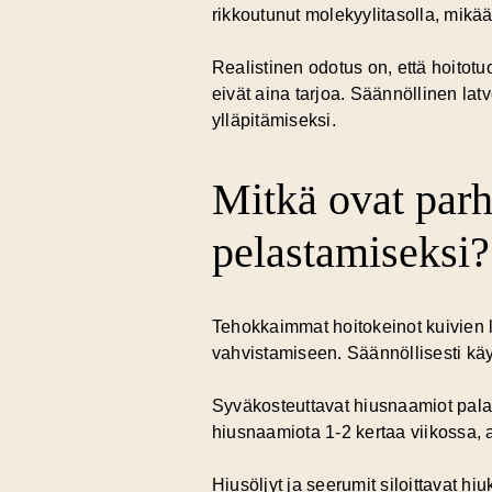
rikkoutunut molekyylitasolla, mikää
Realistinen odotus on, että hoitotu
eivät aina tarjoa. Säännöllinen lat
ylläpitämiseksi.
Mitkä ovat parh
pelastamiseksi?
Tehokkaimmat hoitokeinot kuivien 
vahvistamiseen. Säännöllisesti käy
Syväkosteuttavat hiusnaamiot
pala
hiusnaamiota 1-2 kertaa viikossa,
Hiusöljyt ja seerumit
siloittavat hi