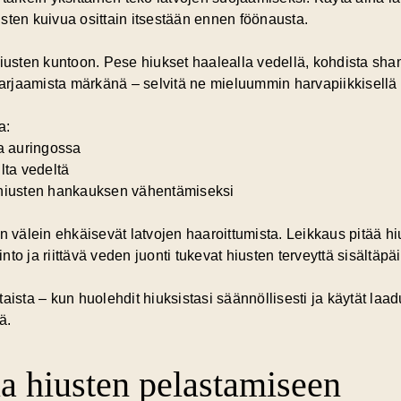
sten kuivua osittain itsestään ennen föönausta.
 hiusten kuntoon. Pese hiukset haalealla vedellä, kohdista s
 harjaamista märkänä – selvitä ne mieluummin harvapiikkisell
a:
ta auringossa
lta vedeltä
 hiusten hankauksen vähentämiseksi
n välein ehkäisevät latvojen haaroittumista. Leikkaus pitää hi
to ja riittävä veden juonti tukevat hiusten terveyttä sisältäpäi
ista – kun huolehdit hiuksistasi säännöllisesti ja käytät laadu
ä.
a hiusten pelastamiseen