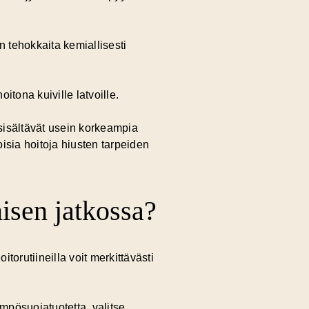
n tehokkaita kemiallisesti
itona kuiville latvoille.
 sisältävät usein korkeampia
toisia hoitoja hiusten tarpeiden
isen jatkossa?
orutiineilla voit merkittävästi
mpösuojatuotetta, valitse