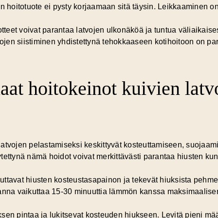
n hoitotuote ei pysty korjaamaan sitä täysin. Leikkaaminen on
otteet voivat parantaa latvojen ulkonäköä ja tuntua väliaikaise
vojen siistiminen yhdistettynä tehokkaaseen kotihoitoon on par
aat hoitokeinot kuivien latv
latvojen pelastamiseksi keskittyvät kosteuttamiseen, suojaam
tettynä nämä hoidot voivat merkittävästi parantaa hiusten kun
uttavat hiusten kosteustasapainon ja tekevät hiuksista peh
 anna vaikuttaa 15-30 minuuttia lämmön kanssa maksimaalise
uksen pintaa ja lukitsevat kosteuden hiukseen. Levitä pieni mä