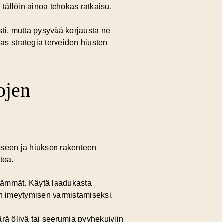
 tällöin ainoa tehokas ratkaisu.
sti, mutta pysyvää korjausta ne
as strategia terveiden hiusten
ojen
iseen ja hiuksen rakenteen
toa.
meämmät. Käytä laadukasta
n imeytymisen varmistamiseksi.
ärä öljyä tai seerumia pyyhekuiviin