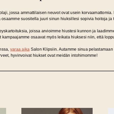
tolaji, jossa ammattilaisen neuvot ovat usein korvaamattomia.
aamme suositella juuri sinun hiuksillesi sopivia hoitoja ja t
veyskartoituksia, joissa arvioimme hiustesi kunnon ja laadim
t kampaajamme osaavat myös leikata hiuksesi niin, että loppu
anssa,
varaa aika
Salon Klipsiin. Autamme sinua pelastamaan h
Terveet, hyvinvoivat hiukset ovat meidän intohimomme!