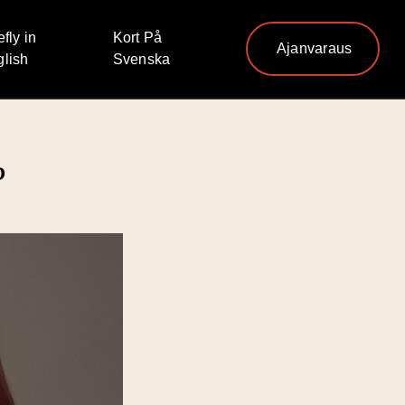
efly in
Kort På
Ajanvaraus
lish
Svenska
?