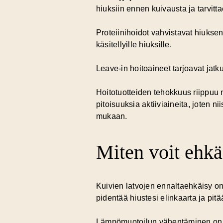
hiuksiin ennen kuivausta ja tarvitt
Proteiinihoidot
vahvistavat hiuksen 
käsitellyille hiuksille.
Leave-in hoitoaineet
tarjoavat jatku
Hoitotuotteiden tehokkuus riippuu n
pitoisuuksia aktiiviaineita, joten n
mukaan.
Miten voit ehkä
Kuivien latvojen ennaltaehkäisy on 
pidentää hiustesi elinkaarta ja pit
Lämpömuotoilun vähentäminen
on 