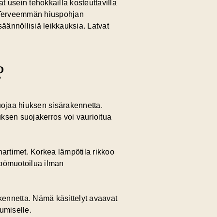
t usein tehokkailla kosteuttavilla
ta. Terveemmän hiuspohjan
säännöllisiä leikkauksia. Latvat
?
suojaa hiuksen sisärakennetta.
uksen suojakerros voi vaurioitua
hartimet. Korkea lämpötila rikkoo
mpömuotoilua ilman
kennetta. Nämä käsittelyt avaavat
umiselle.