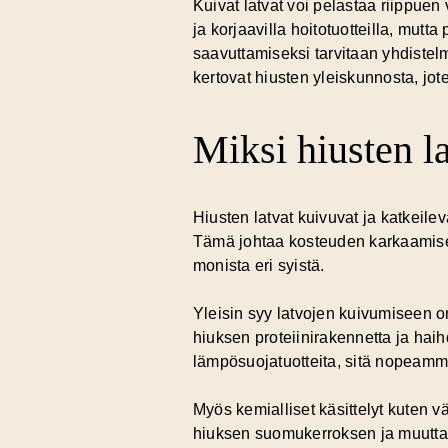
Kuivat latvat voi pelastaa riippuen
ja korjaavilla hoitotuotteilla, mutt
saavuttamiseksi tarvitaan yhdistelmä
kertovat hiusten yleiskunnosta, jo
Miksi hiusten la
Hiusten latvat kuivuvat ja katkeile
Tämä johtaa kosteuden karkaamisen h
monista eri syistä.
Yleisin syy latvojen kuivumiseen 
hiuksen proteiinirakennetta ja ha
lämpösuojatuotteita, sitä nopeammin
Myös
kemialliset käsittelyt
kuten vä
hiuksen suomukerroksen ja muuttava