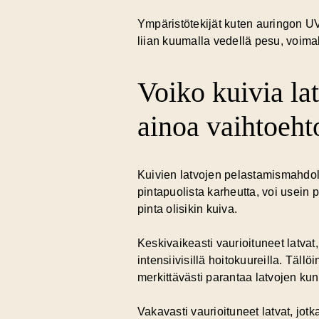
Ympäristötekijät kuten auringon UV-
liian kuumalla vedellä pesu, voima
Voiko kuivia la
ainoa vaihtoeht
Kuivien latvojen pelastamismahdoll
pintapuolista karheutta, voi usein 
pinta olisikin kuiva.
Keskivaikeasti vaurioituneet latvat, 
intensiivisillä hoitokuureilla. Tällö
merkittävästi parantaa latvojen kun
Vakavasti vaurioituneet latvat, jotk