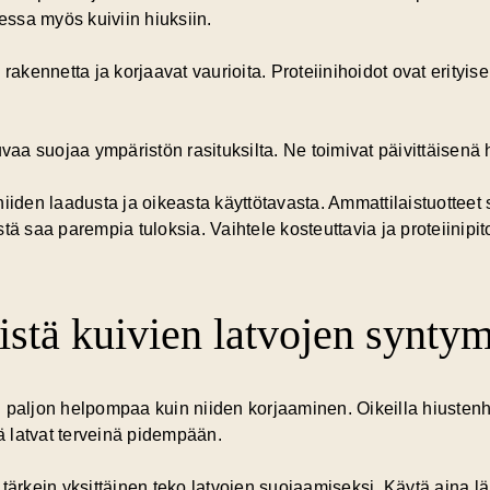
aessa myös kuiviin hiuksiin.
rakennetta ja korjaavat vaurioita. Proteiinihoidot ovat erityise
vaa suojaa ympäristön rasituksilta. Ne toimivat päivittäisenä ho
iiden laadusta ja oikeasta käyttötavasta. Ammattilaistuotteet
iistä saa parempia tuloksia. Vaihtele kosteuttavia ja proteiinipi
istä kuivien latvojen syntym
paljon helpompaa kuin niiden korjaaminen. Oikeilla hiustenhoit
ää latvat terveinä pidempään.
tärkein yksittäinen teko latvojen suojaamiseksi. Käytä aina lä