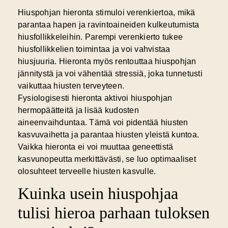
Hiuspohjan hieronta stimuloi verenkiertoa, mikä
parantaa hapen ja ravintoaineiden kulkeutumista
hiusfollikkeleihin. Parempi verenkierto tukee
hiusfollikkelien toimintaa ja voi vahvistaa
hiusjuuria. Hieronta myös rentouttaa hiuspohjan
jännitystä ja voi vähentää stressiä, joka tunnetusti
vaikuttaa hiusten terveyteen.
Fysiologisesti hieronta aktivoi hiuspohjan
hermopäätteitä ja lisää kudosten
aineenvaihduntaa. Tämä voi pidentää hiusten
kasvuvaihetta ja parantaa hiusten yleistä kuntoa.
Vaikka hieronta ei voi muuttaa geneettistä
kasvunopeutta merkittävästi, se luo optimaaliset
olosuhteet terveelle hiusten kasvulle.
Kuinka usein hiuspohjaa
tulisi hieroa parhaan tuloksen