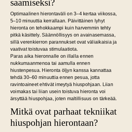
saamiseksi?
Optimaalinen hierontaväli on 3–4 kertaa viikossa,
5–10 minuuttia kerrallaan. Päivittäinen lyhyt
hieronta on tehokkaampi kuin harvemmin tehty
pitkä käsittely.
Säännöllisyys
on avainasemassa,
sillä verenkierron parannukset ovat väliaikaisia ja
vaativat toistuvaa stimulaatiota.
Paras aika hieronnalle on illalla ennen
nukkumaanmenoa tai aamulla ennen
hiustenpesua. Hieronta öljyn kanssa kannattaa
tehdä 30–60 minuuttia ennen pesua, jotta
ravintoaineet ehtivät imeytyä hiuspohjaan. Liian
voimakas tai liian usein toistuva hieronta voi
ärsyttää hiuspohjaa, joten maltillisuus on tärkeää.
Mitkä ovat parhaat tekniikat
hiuspohjan hierontaan?