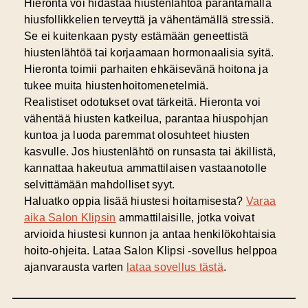
Hieronta voi hidastaa
hiustenlähtöä
parantamalla
hiusfollikkelien terveyttä ja vähentämällä stressiä.
Se ei kuitenkaan pysty estämään geneettistä
hiustenlähtöä tai korjaamaan hormonaalisia syitä.
Hieronta toimii parhaiten ehkäisevänä hoitona ja
tukee muita hiustenhoitomenetelmiä.
Realistiset odotukset ovat tärkeitä. Hieronta voi
vähentää hiusten katkeilua, parantaa hiuspohjan
kuntoa ja luoda paremmat olosuhteet hiusten
kasvulle. Jos hiustenlähtö on runsasta tai äkillistä,
kannattaa hakeutua ammattilaisen vastaanotolle
selvittämään mahdolliset syyt.
Haluatko oppia lisää hiustesi hoitamisesta?
Varaa
aika Salon Klipsin
ammattilaisille, jotka voivat
arvioida hiustesi kunnon ja antaa henkilökohtaisia
hoito-ohjeita. Lataa Salon Klipsi -sovellus helppoa
ajanvarausta varten
lataa sovellus tästä
.