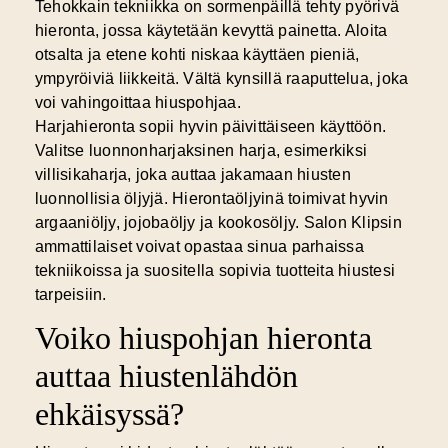
Tehokkain tekniikka on
sormenpäillä
tehty pyörivä
hieronta, jossa käytetään kevyttä painetta. Aloita
otsalta ja etene kohti niskaa käyttäen pieniä,
ympyröiviä liikkeitä. Vältä kynsillä raaputtelua, joka
voi vahingoittaa hiuspohjaa.
Harjahieronta sopii hyvin päivittäiseen käyttöön.
Valitse luonnonharjaksinen harja, esimerkiksi
villisikaharja, joka auttaa jakamaan hiusten
luonnollisia öljyjä. Hierontaöljyinä toimivat hyvin
argaaniöljy, jojobaöljy ja kookosöljy. Salon Klipsin
ammattilaiset voivat opastaa sinua parhaissa
tekniikoissa ja suositella sopivia tuotteita hiustesi
tarpeisiin.
Voiko hiuspohjan hieronta
auttaa hiustenlähdön
ehkäisyssä?