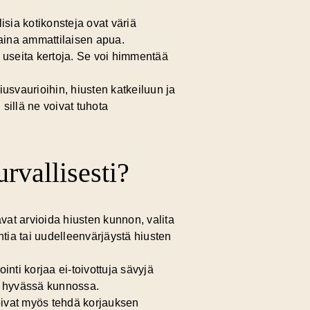
isia kotikonsteja ovat väriä
aina ammattilaisen apua.
 useita kertoja. Se voi himmentää
usvaurioihin, hiusten katkeiluun ja
sillä ne voivat tuhota
rvallisesti?
avat arvioida hiusten kunnon, valita
intia tai uudelleenvärjäystä hiusten
inti korjaa ei-toivottuja sävyjä
än hyvässä kunnossa.
oivat myös tehdä korjauksen