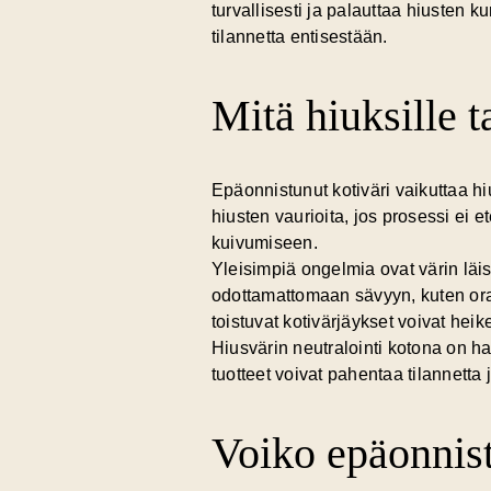
turvallisesti ja palauttaa hiusten k
tilannetta entisestään.
Mitä hiuksille 
Epäonnistunut kotiväri vaikuttaa h
hiusten vaurioita
, jos prosessi ei 
kuivumiseen.
Yleisimpiä ongelmia ovat värin läis
odottamattomaan sävyyn, kuten oran
toistuvat kotivärjäykset voivat hei
Hiusvärin neutralointi kotona on ha
tuotteet voivat pahentaa tilannetta j
Voiko epäonnist