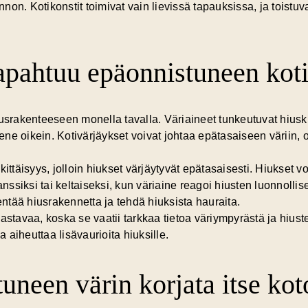
unnon. Kotikonstit toimivat vain lievissä tapauksissa, ja toistu
tapahtuu epäonnistuneen koti
iusrakenteeseen monella tavalla. Väriaineet tunkeutuvat hiusk
etene oikein. Kotivärjäykset voivat johtaa epätasaiseen väriin, 
kittäisyys, jolloin hiukset värjäytyvät epätasaisesti. Hiukset 
ssiksi tai keltaiseksi, kun väriaine reagoi hiusten luonnolli
kentää hiusrakennetta ja tehdä hiuksista hauraita.
astavaa, koska se vaatii tarkkaa tietoa väriympyrästä ja hiuste
a aiheuttaa lisävaurioita hiuksille.
uneen värin korjata itse ko