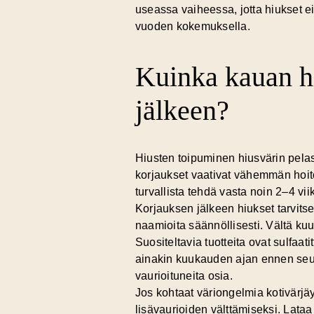
useassa vaiheessa, jotta hiukset ei
vuoden kokemuksella.
Kuinka kauan h
jälkeen?
Hiusten toipuminen
hiusvärin pela
korjaukset vaativat vähemmän hoitoa
turvallista tehdä vasta noin 2–4 vii
Korjauksen jälkeen hiukset tarvitse
naamioita säännöllisesti. Vältä ku
Suositeltavia tuotteita ovat sulfaa
ainakin kuukauden ajan ennen seur
vaurioituneita osia.
Jos kohtaat väriongelmia kotivärj
lisävaurioiden välttämiseksi. Lata