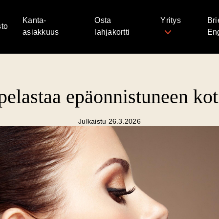
Kanta-
Osta
Yritys
Bri
to
asiakkuus
lahjakortti
Eng
pelastaa epäonnistuneen kot
Julkaistu 26.3.2026