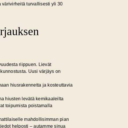
rivirheitä turvallisesti yli 30
rjauksen
uudesta riippuen. Lievät
ä kunnostusta. Uusi värjäys on
amaan hiusrakennetta ja kosteuttavia
nna hiusten levätä kemikaaleilta
at toipumista poistamalla
ttilaiselle mahdollisimman pian
stiedot helposti – autamme sinua