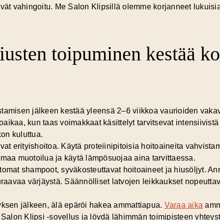
vät vahingoitu. Me Salon Klipsillä olemme korjanneet lukuisia vä
iusten toipuminen kestää ko
stamisen
jälkeen kestää yleensä 2–6 viikkoa vaurioiden vakav
ikaa, kun taas voimakkaat käsittelyt tarvitsevat intensiivist
kon kuluttua.
vat erityishoitoa. Käytä proteiinipitoisia hoitoaineita vahvist
umaa muotoilua ja käytä lämpösuojaa aina tarvittaessa.
tittomat shampoot, syväkosteuttavat hoitoaineet ja hiusöljyt. A
aavaa värjäystä. Säännölliset latvojen leikkaukset nopeuttav
äyksen jälkeen, älä epäröi hakea ammattiapua.
Varaa aika
amma
a Salon Klipsi -sovellus ja löydä lähimmän toimipisteen yhtey