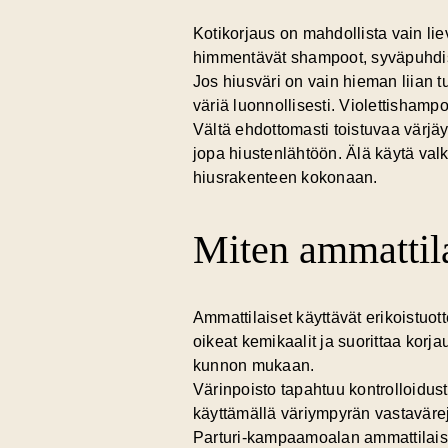
Kotikorjaus on mahdollista vain liev
himmentävät shampoot, syväpuhdis
Jos hiusväri on vain hieman liian 
väriä luonnollisesti. Violettishamp
Vältä ehdottomasti toistuvaa värjä
jopa hiustenlähtöön. Älä käytä valk
hiusrakenteen kokonaan.
Miten ammattilai
Ammattilaiset käyttävät erikoistuotte
oikeat kemikaalit ja suorittaa korja
kunnon mukaan.
Värinpoisto tapahtuu kontrolloidusti
käyttämällä väriympyrän vastavärej
Parturi-kampaamoalan ammattilaise