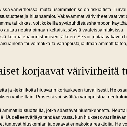
issä värivirheissä, mutta useimmiten se on riskialtista. Turvall
tustuotteet ja hiusnaamiot. Vakavammat
värivirheet
vaativat 
tumma tai kirkas, voit kokeilla syväpuhdistusshampoon käyttöä
oo auttaa neutraloimaan keltaisia sävyjä vaaleissa hiuksissa.
ystä kotona epäonnistumisen jälkeen. Se voi johtaa vakaviin hi
aisuaineita tai voimakkaita värinpoistajia ilman ammattitaitoa, 
set korjaavat värivirheitä tu
ita ja -tekniikoita
hiusvärin korjaukseen
turvallisesti. He osa
uksen vaiheittain. Prosessi voi sisältää värinpoistoa, neutralo
 ammattilaistuotteilla, jotka säästävät hiusrakennetta. Neutralo
ä. Uudelleenvärjäys tehdään vasta, kun hiukset ovat riittäv
t tuntevat hiuskemian ja osaavat ennakoida reaktioita. He v