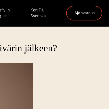
efly in
Kort På
Ajanvaraus
lish
Svenska
ivärin jälkeen?