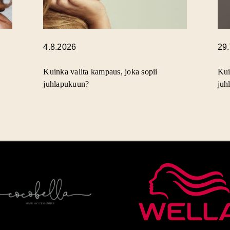
4.8.2026
29
Kuinka valita kampaus, joka sopii
Kui
juhlapukuun?
juh