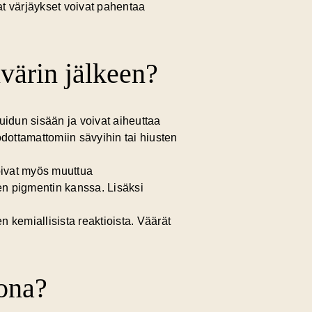
vat värjäykset voivat pahentaa
värin jälkeen?
uidun sisään ja voivat aiheuttaa
odottamattomiin sävyihin tai hiusten
voivat myös muuttua
sen pigmentin kanssa. Lisäksi
n kemiallisista reaktioista. Väärät
tona?