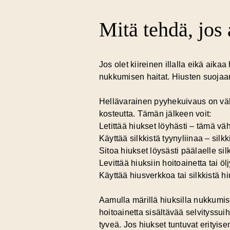
Mitä tehdä, jos
Jos olet kiireinen illalla eikä aik
nukkumisen haitat.
Hiusten suoja
Hellävarainen pyyhekuivaus on väh
kosteutta. Tämän jälkeen voit:
Letittää hiukset löyhästi – tämä vä
Käyttää silkkistä tyynyliinaa – sil
Sitoa hiukset löysästi päälaelle silk
Levittää hiuksiin hoitoainetta tai 
Käyttää hiusverkkoa tai silkkistä h
Aamulla märillä hiuksilla nukkumise
hoitoainetta sisältävää selvityssui
tyveä. Jos hiukset tuntuvat erityisen