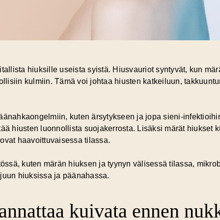
allista hiuksille useista syistä.
Hiusvauriot
syntyvät, kun mär
nollisiin kulmiin. Tämä voi johtaa hiusten katkeiluun, takkuun
äänahkaongelmiin, kuten ärsytykseen ja jopa sieni-infektioihi
ää hiusten luonnollista suojakerrosta. Lisäksi märät hiukset k
t ovat haavoittuvaisessa tilassa.
sä, kuten märän hiuksen ja tyynyn välisessä tilassa, mikrobi
ajuun hiuksissa ja päänahassa.
kannattaa kuivata ennen n