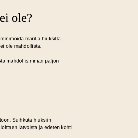
ei ole?
 minimoida märillä hiuksilla
i ole mahdollista.
ista mahdollisimman paljon
toon. Suihkuta hiuksiin
oittaen latvoista ja edeten kohti