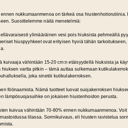
 ennen nukkumaanmenoa on tärkeä osa hiustenhoitorutiinia.
iseen. Suosittelemme näitä menetelmiä:
ellävaraisesti ylimääräinen vesi pois hiuksista pehmeällä pyy
iberiset hiuspyyhkeet ovat erityisen hyviä tähän tarkoitukseen,
ia.
ä kuivaaja vähintään 15-20 cm:n etäisyydellä hiuksista ja käy
n hiuksen vartta pitkin – tämä auttaa sulkemaan kutikulakerrok
puhalluksella, joka sinetöi kutikulakerroksen.
nen föönaamista. Nämä tuotteet luovat suojakerroksen hiukse
nen lämpösuojasuihke on jokaisen hiustenhoidon perusta.
iusten kuivua vähintään 70-80% ennen nukkumaanmenoa. Voit
mastoidussa tilassa. Sormikuivaus, eli hiusten ravistelua sor
umista.