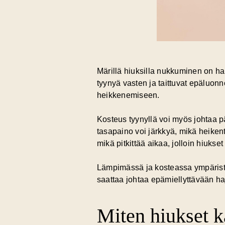
Märillä hiuksilla nukkuminen on hait
tyynyä vasten ja taittuvat epäluon
heikkenemiseen.
Kosteus tyynyllä voi myös johtaa p
tasapaino voi järkkyä, mikä heikent
mikä pitkittää aikaa, jolloin hiukse
Lämpimässä ja kosteassa ympäristös
saattaa johtaa epämiellyttävään h
Miten hiukset 