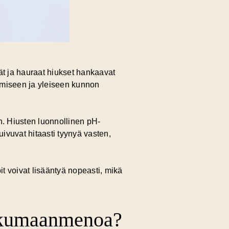
ät ja hauraat hiukset hankaavat
tumiseen ja yleiseen kunnon
n. Hiusten luonnollinen pH-
uivuvat hitaasti tyynyä vasten,
t voivat lisääntyä nopeasti, mikä
ukkumaanmenoa?