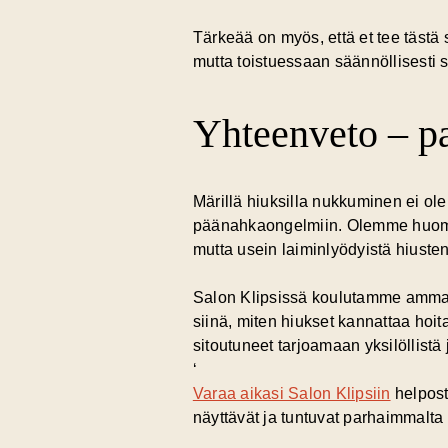
Tärkeää on myös, että et tee tästä
mutta toistuessaan säännöllisesti se
Yhteenveto – pa
Märillä hiuksilla nukkuminen ei ole
päänahkaongelmiin. Olemme huoma
mutta usein laiminlyödyistä hiusten
Salon Klipsissä koulutamme ammat
siinä, miten hiukset kannattaa h
sitoutuneet tarjoamaan yksilöllistä 
‘
Varaa aikasi Salon Klipsiin
helpost
näyttävät ja tuntuvat parhaimmalta –