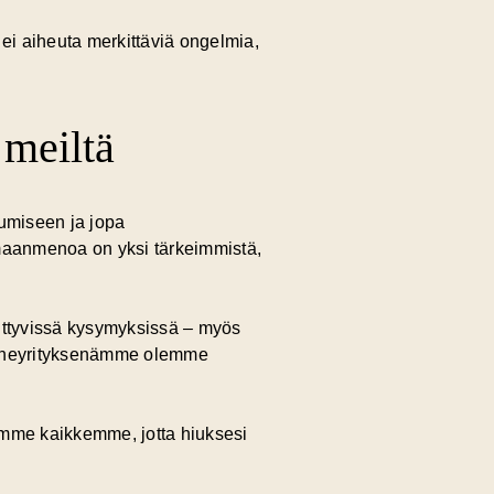
 ei aiheuta merkittäviä ongelmia,
 meiltä
tumiseen ja jopa
aanmenoa on yksi tärkeimmistä,
ittyvissä kysymyksissä – myös
erheyrityksenämme olemme
emme kaikkemme, jotta hiuksesi