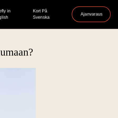
efly in
Kort På
Ajanvaraus
lish
Svenska
kkumaan?