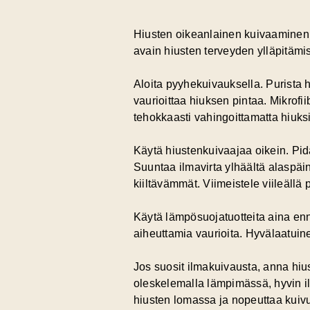
Hiusten oikeanlainen kuivaaminen
avain hiusten terveyden ylläpitäm
Aloita pyyhekuivauksella. Purista h
vaurioittaa hiuksen pintaa. Mikrofi
tehokkaasti vahingoittamatta hiuks
Käytä hiustenkuivaajaa oikein. Pid
Suuntaa ilmavirta ylhäältä alaspäi
kiiltävämmät. Viimeistele viileällä 
Käytä lämpösuojatuotteita aina en
aiheuttamia vaurioita. Hyvälaatui
Jos suosit ilmakuivausta, anna h
oleskelemalla lämpimässä, hyvin il
hiusten lomassa ja nopeuttaa kuiv