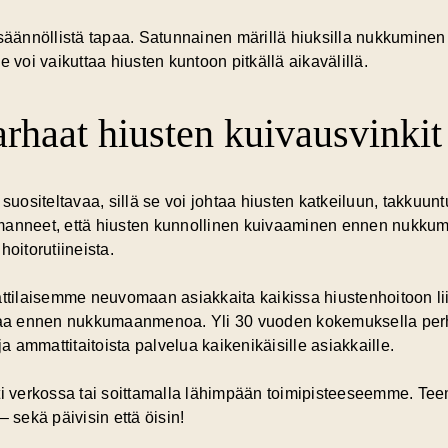
 säännöllistä tapaa. Satunnainen märillä hiuksilla nukkuminen
 voi vaikuttaa hiusten kuntoon pitkällä aikavälillä.
rhaat hiusten kuivausvinkit
 suositeltavaa, sillä se voi johtaa hiusten katkeiluun, takkuun
nneet, että hiusten kunnollinen kuivaaminen ennen nukkum
hoitorutiineista.
tilaisemme neuvomaan asiakkaita kaikissa hiustenhoitoon li
oitaa ennen nukkumaanmenoa. Yli 30 vuoden kokemuksella p
ja ammattitaitoista palvelua kaikenikäisille asiakkaille.
i verkossa tai soittamalla lähimpään toimipisteeseemme. Te
 sekä päivisin että öisin!