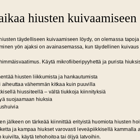
 aikaa hiusten kuivaamiseen 
aa hiusten täydelliseen kuivaamiseen löydy, on olemassa tapoja
aminen
yön ajaksi on avainasemassa, kun täydellinen kuivaus e
immäisvaatimus. Käytä mikrofiiberipyyhettä ja purista hiuks
hentää hiusten liikkumista ja hankautumista
kki aiheuttaa vähemmän kitkaa kuin puuvilla
kisellä hiussiteellä – vältä tiukkoja kiinnityksiä
öljyä suojaamaan hiuksia
iushuivia
n jälkeen on tärkeää kiinnittää erityistä huomiota hiusten hoi
hketta ja kampaa hiukset varovasti leveäpiikkisellä kammalla al
 kuivilta, käytä tehohoitoa tai öljyä latvoihin.