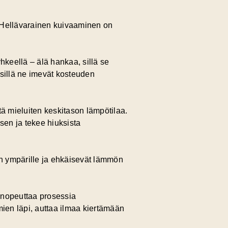
Hellävarainen kuivaaminen
on
hkeellä – älä hankaa, sillä se
 sillä ne imevät kosteuden
tä mieluiten keskitason lämpötilaa.
sen ja tekee hiuksista
n ympärille ja ehkäisevät lämmön
 nopeuttaa prosessia
mien läpi, auttaa ilmaa kiertämään