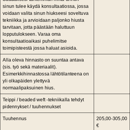
sinun tulee käydä konsultaatiossa, jossa
voidaan valita sinun hiukseesi soveltuva
tekniikka ja arvioidaan paljonko hiusta
tarvitaan, jotta päästään haluttuun
lopputulokseen. Varaa oma
konsultaatioaikasi puhelimitse
toimipisteestä jossa haluat asioida.
Alla oleva hinnasto on suuntaa antava
(sis. työ sekä materiaalit).
Esimerkkihinnastossa lähtötilanteena on
yli olkapäiden ylettyvä
normaalipaksuinen hius.
Teippi / beaded weft -tekniikalla tehdyt
pidennykset / tuuhennukset
Tuuhennus
205,00‑305,00
€