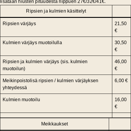
lisätään
hiusten pituudesta riippuen 27€/32€/41€.
Ripsien ja kulmien käsittelyt
Ripsien värjäys
21,50
€
Kulmien värjäys muotoilulla
30,50
€
Ripsien
ja
kulmien värjäys (sis. kulmien
46,00
muotoilun)
€
Meikinpoistolisä ripsien / kulmien värjäyksen
6,00 €
yhteydessä
Kulmien muotoilu
16,00
€
Meikkaukset