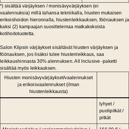
*) sisältää värjäyksen / monisävyvärjäyksen (ei
vaalennuksia) millä tahansa tekniikalla, hiusten mukaisen
erikoishoidon hieronnalla, hiustenleikkauksen, föönauksen ja
kaksi (2) kampaajan suosittelemaa matkakokoista
kotihoitotuotetta.
Salon Klipsin värjäykset sisältävät hiusten värjäyksen ja
föönauksen,
jos lisäksi tulee hiustenleikkaus, saa
leikkaushinnasta 30% alennuksen
. All Inclusive -paketti
sisältää myös leikkauksen.
Hiusten monisävyvärjäykset/vaalennukset
ja erikoisvaalennukset (ilman
hiustenleikkausta)
lyhyet /
puolipitkät /
pitkät