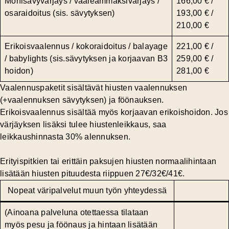
Monisävyvärjäys / vaaleammaksivärjäys /
166,00 € /
osaraidoitus (sis. sävytyksen)
193,00 € /
210,00 €
Erikoisvaalennus / kokoraidoitus / balayage
221,00 € /
/ babylights (sis.sävytyksen ja korjaavan B3
259,00 € /
hoidon)
281,00 €
Vaalennuspaketit sisältävät hiusten vaalennuksen
(+vaalennuksen sävytyksen) ja föönauksen.
Erikoisvaalennus sisältää myös korjaavan erikoishoidon. Jos
värjäyksen lisäksi tulee hiustenleikkaus, saa
leikkaushinnasta 30% alennuksen.
Erityispitkien tai erittäin paksujen hiusten normaalihintaan
lisätään hiusten pituudesta riippuen 27€/32€/41€.
Nopeat väripalvelut muun työn yhteydessä
(Ainoana palveluna otettaessa tilataan
myös pesu ja föönaus ja hintaan lisätään