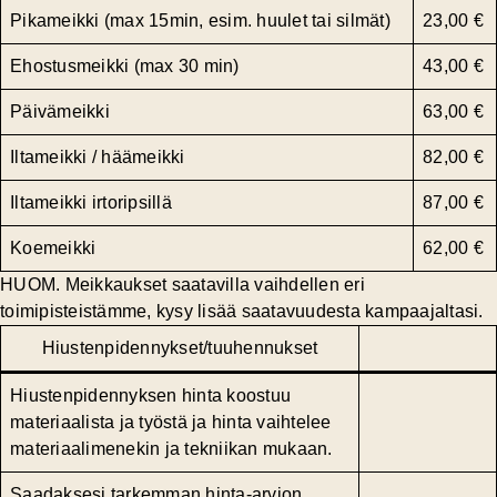
Pikameikki (max 15min, esim. huulet tai silmät)
23,00 €
Ehostusmeikki (max 30 min)
43,00 €
Päivämeikki
63,00 €
Iltameikki / häämeikki
82,00 €
Iltameikki irtoripsillä
87,00 €
Koemeikki
62,00 €
HUOM. Meikkaukset saatavilla vaihdellen eri
toimipisteistämme, kysy lisää saatavuudesta kampaajaltasi.
Hiustenpidennykset/tuuhennukset
Hiustenpidennyksen hinta koostuu
materiaalista ja työstä ja hinta vaihtelee
materiaalimenekin ja tekniikan mukaan.
Saadaksesi tarkemman hinta-arvion