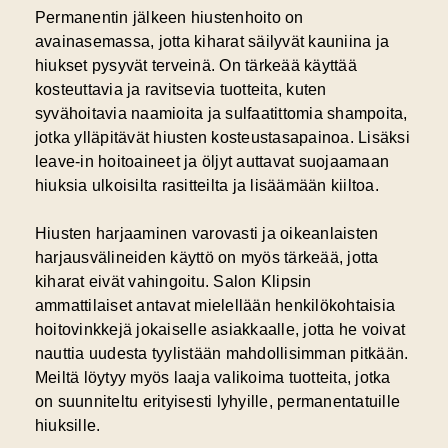
Permanentin jälkeen hiustenhoito on
avainasemassa, jotta kiharat säilyvät kauniina ja
hiukset pysyvät terveinä. On tärkeää käyttää
kosteuttavia ja ravitsevia tuotteita, kuten
syvähoitavia naamioita ja sulfaatittomia shampoita,
jotka ylläpitävät hiusten kosteustasapainoa. Lisäksi
leave-in hoitoaineet ja öljyt auttavat suojaamaan
hiuksia ulkoisilta rasitteilta ja lisäämään kiiltoa.
Hiusten harjaaminen varovasti ja oikeanlaisten
harjausvälineiden käyttö on myös tärkeää, jotta
kiharat eivät vahingoitu. Salon Klipsin
ammattilaiset antavat mielellään henkilökohtaisia
hoitovinkkejä jokaiselle asiakkaalle, jotta he voivat
nauttia uudesta tyylistään mahdollisimman pitkään.
Meiltä löytyy myös laaja valikoima tuotteita, jotka
on suunniteltu erityisesti lyhyille, permanentatuille
hiuksille.