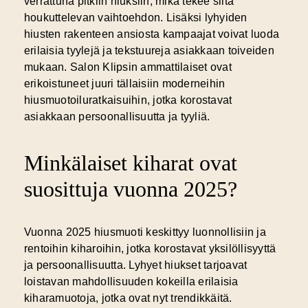
verrattuna pitkiin hiuksiin, mikä tekee siitä
houkuttelevan vaihtoehdon. Lisäksi lyhyiden
hiusten rakenteen ansiosta kampaajat voivat luoda
erilaisia tyylejä ja tekstuureja asiakkaan toiveiden
mukaan. Salon Klipsin ammattilaiset ovat
erikoistuneet juuri tällaisiin moderneihin
hiusmuotoiluratkaisuihin, jotka korostavat
asiakkaan persoonallisuutta ja tyyliä.
Minkälaiset kiharat ovat
suosittuja vuonna 2025?
Vuonna 2025 hiusmuoti keskittyy luonnollisiin ja
rentoihin kiharoihin, jotka korostavat yksilöllisyyttä
ja persoonallisuutta. Lyhyet hiukset tarjoavat
loistavan mahdollisuuden kokeilla erilaisia
kiharamuotoja, jotka ovat nyt trendikkäitä.