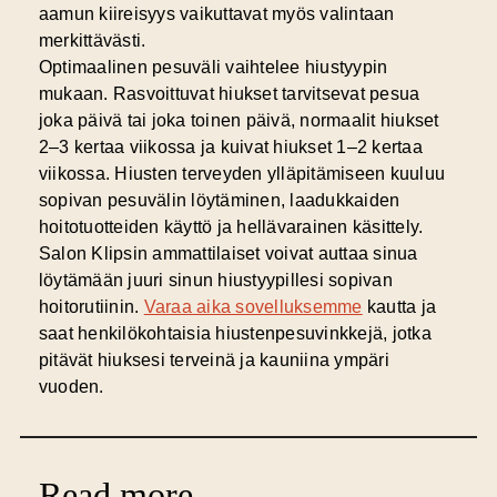
aamun kiireisyys vaikuttavat myös valintaan
merkittävästi.
Optimaalinen pesuväli vaihtelee hiustyypin
mukaan. Rasvoittuvat hiukset tarvitsevat pesua
joka päivä tai joka toinen päivä, normaalit hiukset
2–3 kertaa viikossa ja kuivat hiukset 1–2 kertaa
viikossa.
Hiusten terveyden ylläpitämiseen
kuuluu
sopivan pesuvälin löytäminen, laadukkaiden
hoitotuotteiden käyttö ja hellävarainen käsittely.
Salon Klipsin ammattilaiset voivat auttaa sinua
löytämään juuri sinun hiustyypillesi sopivan
hoitorutiinin.
Varaa aika sovelluksemme
kautta ja
saat henkilökohtaisia hiustenpesuvinkkejä, jotka
pitävät hiuksesi terveinä ja kauniina ympäri
vuoden.
Read more