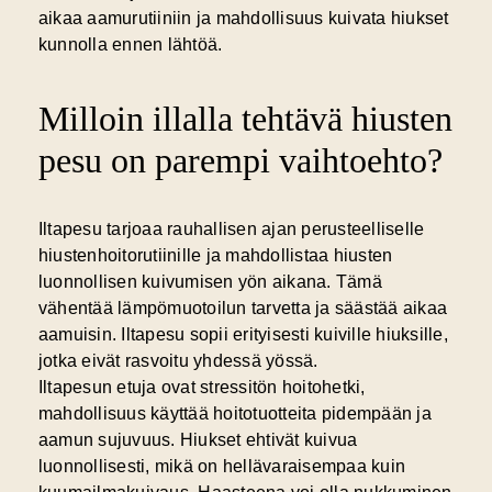
aikaa aamurutiiniin ja mahdollisuus kuivata hiukset
kunnolla ennen lähtöä.
Milloin illalla tehtävä hiusten
pesu on parempi vaihtoehto?
Iltapesu tarjoaa rauhallisen ajan
perusteelliselle
hiustenhoitorutiinille ja mahdollistaa hiusten
luonnollisen kuivumisen yön aikana. Tämä
vähentää lämpömuotoilun tarvetta ja säästää aikaa
aamuisin. Iltapesu sopii erityisesti kuiville hiuksille,
jotka eivät rasvoitu yhdessä yössä.
Iltapesun etuja ovat stressitön hoitohetki,
mahdollisuus käyttää hoitotuotteita pidempään ja
aamun sujuvuus. Hiukset ehtivät kuivua
luonnollisesti, mikä on hellävaraisempaa kuin