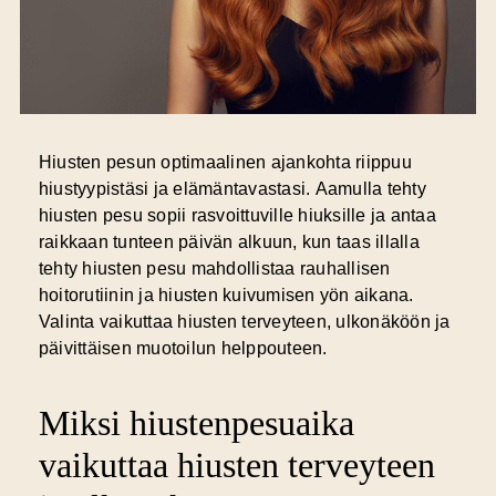
Hiusten pesun optimaalinen ajankohta riippuu
hiustyypistäsi ja elämäntavastasi.
Aamulla tehty
hiusten pesu
sopii rasvoittuville hiuksille ja antaa
raikkaan tunteen päivän alkuun, kun taas
illalla
tehty hiusten pesu
mahdollistaa rauhallisen
hoitorutiinin ja hiusten kuivumisen yön aikana.
Valinta vaikuttaa hiusten terveyteen, ulkonäköön ja
päivittäisen muotoilun helppouteen.
Miksi hiustenpesuaika
vaikuttaa hiusten terveyteen