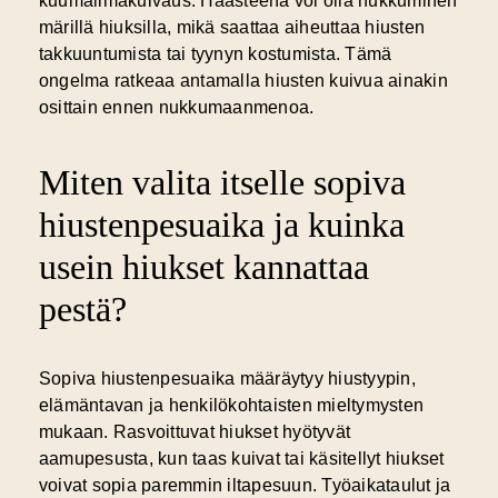
kuumailmakuivaus. Haasteena voi olla nukkuminen
märillä hiuksilla, mikä saattaa aiheuttaa hiusten
takkuuntumista tai tyynyn kostumista. Tämä
ongelma ratkeaa antamalla hiusten kuivua ainakin
osittain ennen nukkumaanmenoa.
Miten valita itselle sopiva
hiustenpesuaika ja kuinka
usein hiukset kannattaa
pestä?
Sopiva hiustenpesuaika
määräytyy hiustyypin,
elämäntavan ja henkilökohtaisten mieltymysten
mukaan. Rasvoittuvat hiukset hyötyvät
aamupesusta, kun taas kuivat tai käsitellyt hiukset
voivat sopia paremmin iltapesuun. Työaikataulut ja