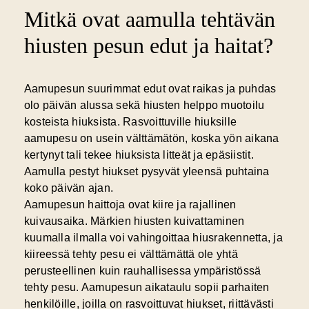
Mitkä ovat aamulla tehtävän
hiusten pesun edut ja haitat?
Aamupesun suurimmat edut
ovat raikas ja puhdas
olo päivän alussa sekä hiusten helppo muotoilu
kosteista hiuksista. Rasvoittuville hiuksille
aamupesu on usein välttämätön, koska yön aikana
kertynyt tali tekee hiuksista litteät ja epäsiistit.
Aamulla pestyt hiukset pysyvät yleensä puhtaina
koko päivän ajan.
Aamupesun haittoja ovat kiire ja rajallinen
kuivausaika. Märkien hiusten kuivattaminen
kuumalla ilmalla voi vahingoittaa hiusrakennetta, ja
kiireessä tehty pesu ei välttämättä ole yhtä
perusteellinen kuin rauhallisessa ympäristössä
tehty pesu. Aamupesun aikataulu sopii parhaiten
henkilöille, joilla on rasvoittuvat hiukset, riittävästi