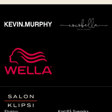
Etusivu
Kort På Svenska