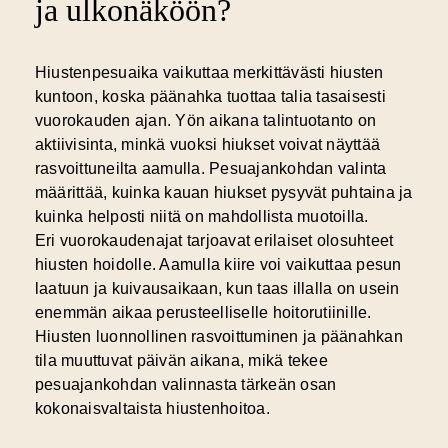
ja ulkonäköön?
Hiustenpesuaika vaikuttaa merkittävästi hiusten
kuntoon, koska päänahka tuottaa talia tasaisesti
vuorokauden ajan. Yön aikana talintuotanto on
aktiivisinta, minkä vuoksi hiukset voivat näyttää
rasvoittuneilta aamulla. Pesuajankohdan valinta
määrittää, kuinka kauan hiukset pysyvät puhtaina ja
kuinka helposti niitä on mahdollista muotoilla.
Eri vuorokaudenajat tarjoavat erilaiset olosuhteet
hiusten hoidolle. Aamulla kiire voi vaikuttaa pesun
laatuun ja kuivausaikaan, kun taas illalla on usein
enemmän aikaa perusteelliselle hoitorutiinille.
Hiusten luonnollinen rasvoittuminen ja päänahkan
tila muuttuvat päivän aikana, mikä tekee
pesuajankohdan valinnasta tärkeän osan
kokonaisvaltaista hiustenhoitoa.