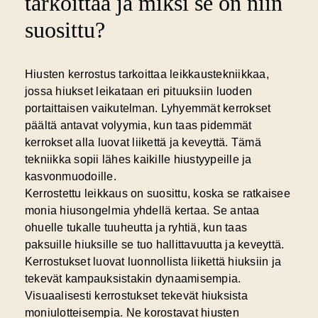
tarkoittaa ja miksi se on niin
suosittu?
Hiusten kerrostus
tarkoittaa leikkaustekniikkaa,
jossa hiukset leikataan eri pituuksiin luoden
portaittaisen vaikutelman. Lyhyemmät kerrokset
päältä antavat volyymia, kun taas pidemmät
kerrokset alla luovat liikettä ja keveyttä. Tämä
tekniikka sopii lähes kaikille hiustyypeille ja
kasvonmuodoille.
Kerrostettu leikkaus on suosittu, koska se ratkaisee
monia hiusongelmia yhdellä kertaa. Se antaa
ohuelle tukalle tuuheutta ja ryhtiä, kun taas
paksuille hiuksille se tuo hallittavuutta ja keveyttä.
Kerrostukset luovat luonnollista liikettä hiuksiin ja
tekevät kampauksistakin dynaamisempia.
Visuaalisesti kerrostukset tekevät hiuksista
moniulotteisempia. Ne korostavat hiusten