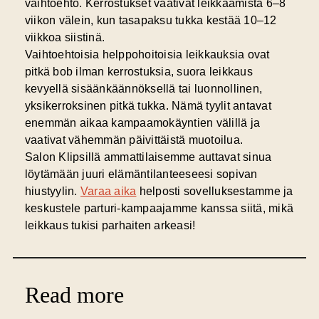
vaihtoehto. Kerrostukset vaativat leikkaamista 6–8
viikon välein, kun tasapaksu tukka kestää 10–12
viikkoa siistinä.
Vaihtoehtoisia helppohoitoisia leikkauksia ovat
pitkä bob ilman kerrostuksia, suora leikkaus
kevyellä sisäänkäännöksellä tai luonnollinen,
yksikerroksinen pitkä tukka. Nämä tyylit antavat
enemmän aikaa kampaamokäyntien välillä ja
vaativat vähemmän päivittäistä muotoilua.
Salon Klipsillä ammattilaisemme auttavat sinua
löytämään juuri elämäntilanteeseesi sopivan
hiustyylin.
Varaa aika
helposti sovelluksestamme ja
keskustele parturi-kampaajamme kanssa siitä, mikä
leikkaus tukisi parhaiten arkeasi!
Read more