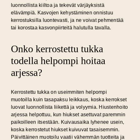
luonnollista kiiltoa ja tekevät värjäyksistä
elävämpiä. Kasvojen kehystäminen onnistuu
kerrostuksilla luontevasti, ja ne voivat pehmentää
tai korostaa kasvonpiirteitä halutulla tavalla.
Onko kerrostettu tukka
todella helpompi hoitaa
arjessa?
Kerrostettu tukka on useimmiten helpompi
muotoilla kuin tasapaksu leikkaus, koska kerrokset
luovat luonnollista liikettä ja volyymia.
Hiustenhoito
arjessa
helpottuu, kun hiukset asettuvat paremmin
paikoilleen itsestään. Kuivausaika lyhenee usein,
koska kerrostetut hiukset kuivuvat tasaisemmin.
Päivittäinen muotoilu vaatii vähemmän tuotteita ja