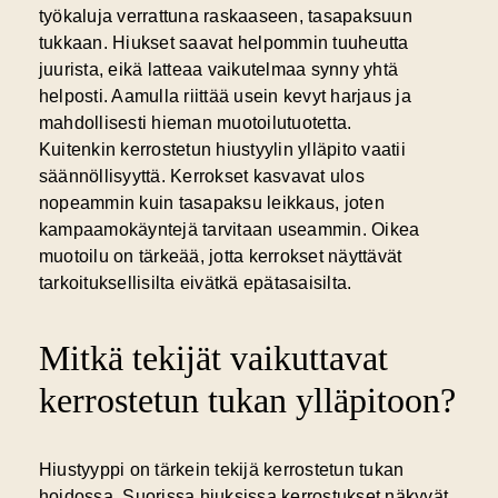
työkaluja verrattuna raskaaseen, tasapaksuun
tukkaan. Hiukset saavat helpommin tuuheutta
juurista, eikä latteaa vaikutelmaa synny yhtä
helposti. Aamulla riittää usein kevyt harjaus ja
mahdollisesti hieman muotoilutuotetta.
Kuitenkin kerrostetun hiustyylin ylläpito vaatii
säännöllisyyttä. Kerrokset kasvavat ulos
nopeammin kuin tasapaksu leikkaus, joten
kampaamokäyntejä tarvitaan useammin. Oikea
muotoilu on tärkeää, jotta kerrokset näyttävät
tarkoituksellisilta eivätkä epätasaisilta.
Mitkä tekijät vaikuttavat
kerrostetun tukan ylläpitoon?
Hiustyyppi on tärkein tekijä kerrostetun tukan
hoidossa.
Suorissa hiuksissa
kerrostukset näkyvät