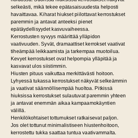
selkeästi, mikä tekee epätasaisuudesta helposti
havaittavaa. Kiharat hiukset piilottavat kerrostukset
paremmin ja antavat anteeksi pienet
epätäydellisyydet kasvuvaiheessa.
Kerrostusten syvyys määrittää ylläpidon
vaativuuden. Syvät, dramaattiset kerrokset vaativat
tiheämpää leikkaamista ja tarkempaa muotoilua.
Kevyet kerrostukset ovat helpompia ylläpitää ja
kasvavat ulos siistimmin.
Hiusten pituus vaikuttaa merkittävästi hoitoon.
Lyhyessä tukassa kerrostukset näkyvät selkeämmin
ja vaativat säännöllisempää huoltoa. Pitkissä
hiuksissa kerrostukset sulautuvat paremmin yhteen
ja antavat enemmän aikaa kampaamokäyntien
välillä.
Henkilökohtaiset tottumukset ratkaisevat paljon.
Jos olet tottunut minimalistiseen hiustenhoitoon,
kerrostettu tukka saattaa tuntua vaativammalta.