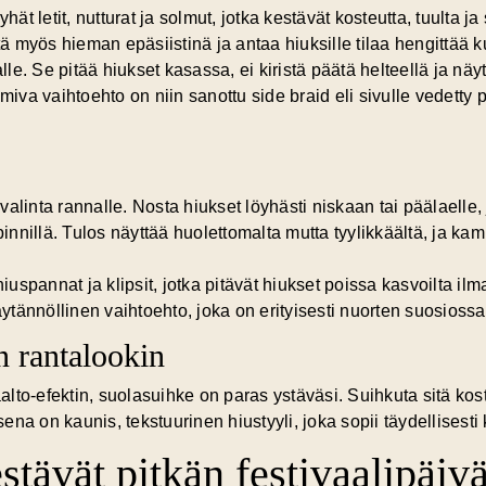
t letit, nutturat ja solmut, jotka kestävät kosteutta, tuulta ja
ä myös hieman epäsiistinä ja antaa hiuksille tilaa hengittää k
le. Se pitää hiukset kasassa, ei kiristä päätä helteellä ja nä
oimiva vaihtoehto on niin sanottu side braid eli sivulle vedett
 valinta rannalle. Nosta hiukset löyhästi niskaan tai päälaell
innillä. Tulos näyttää huolettomalta mutta tyylikkäältä, ja k
 hiuspannat ja klipsit, jotka pitävät hiukset poissa kasvoilta 
tännöllinen vaihtoehto, joka on erityisesti nuorten suosiossa
n rantalookin
to-efektin, suolasuihke on paras ystäväsi. Suihkuta sitä kostei
ena on kaunis, tekstuurinen hiustyyli, joka sopii täydellisest
tävät pitkän festivaalipäiv