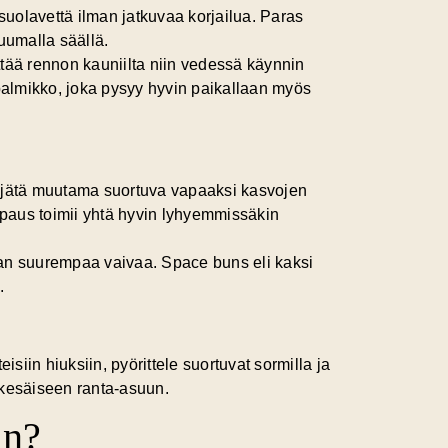
 suolavettä ilman jatkuvaa korjailua. Paras
uumalla säällä.
yttää rennon kauniilta niin vedessä käynnin
y palmikko, joka pysyy hyvin paikallaan myös
e, jätä muutama suortuva vapaaksi kasvojen
ampaus toimii yhtä hyvin lyhyemmissäkin
ilman suurempaa vaivaa. Space buns eli kaksi
.
siin hiuksiin, pyörittele suortuvat sormilla ja
i kesäiseen ranta-asuun.
än?