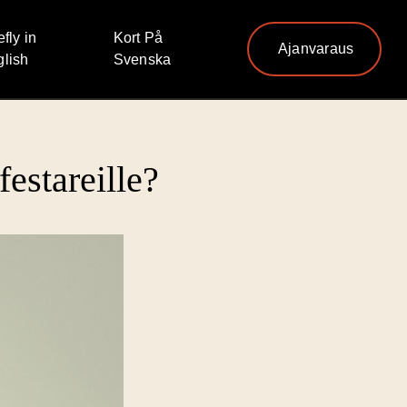
efly in
Kort På
Ajanvaraus
lish
Svenska
estareille?