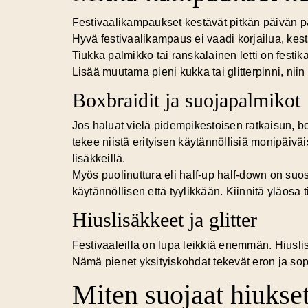
Festivaalikampaukset kestävät pitkän päivän parha
Hyvä festivaalikampaus ei vaadi korjailua, kestä
Tiukka palmikko tai ranskalainen letti on fest
Lisää muutama pieni kukka tai glitterpinni, niin
Boxbraidit ja suojapalmikot
Jos haluat vielä pidempikestoisen ratkaisun, b
tekee niistä erityisen käytännöllisiä monipäiväis
lisäkkeillä.
Myös puolinuttura eli half-up half-down on suosi
käytännöllisen että tyylikkään. Kiinnitä yläosa ti
Hiuslisäkkeet ja glitter
Festivaaleilla on lupa leikkiä enemmän. Hiusli
Nämä pienet yksityiskohdat tekevät eron ja sopi
Miten suojaat hiukset