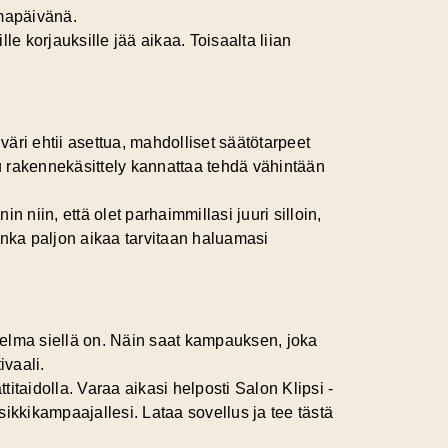
umapäivänä.
le korjauksille jää aikaa. Toisaalta liian
äri ehtii asettua, mahdolliset säätötarpeet
uu rakennekäsittely kannattaa tehdä vähintään
iin, että olet parhaimmillasi juuri silloin,
inka paljon aikaa tarvitaan haluamasi
nelma siellä on. Näin saat kampauksen, joka
ivaali.
titaidolla. Varaa aikasi helposti
Salon Klipsi -
ikkikampaajallesi. Lataa sovellus ja tee tästä