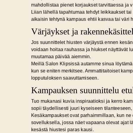
mahdollistaa pienet korjaukset tarvittaessa ja
Liian lähellä tapahtumaa tehdyt leikkaukset tai v
aikaisin tehtynä kampaus ehtii kasvaa tai väri 
Värjäykset ja rakennekäsittel
Jos suunnittelet hiusten värjäystä ennen kesän
voidaan hoitaa rauhassa ja hiukset näyttävät lu
muutamaa päivää aiemmin.
Meillä Salon Klipsissä autamme sinua löytämään
kun se eniten merkitsee. Ammattitaitoiset kamp
lopputuloksen saavuttamiseen.
Kampauksen suunnittelu etu
Tuo mukanasi kuvia inspiraatioksi ja kerro ka
sopii täydellisesti juuri kyseiseen tilanteeseen,
Kesäkampaukset ovat parhaimmillaan, kun ne on 
sovelluksella
, jossa näet vapaana olevat ajat 
kesästä hiustesi paras kausi.