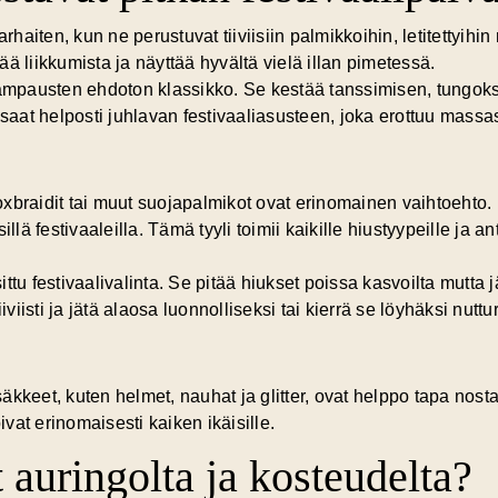
iten, kun ne perustuvat tiiviisiin palmikkoihin, letitettyihin ra
ä liikkumista ja näyttää hyvältä vielä illan pimetessä.
ikampausten ehdoton klassikko. Se kestää tanssimisen, tungok
 saat helposti juhlavan festivaaliasusteen, joka erottuu massa
oxbraidit tai muut suojapalmikot ovat erinomainen vaihtoehto.
illä festivaaleilla. Tämä tyyli toimii kaikille hiustyypeille ja 
ttu festivaalivalinta. Se pitää hiukset poissa kasvoilta mutta j
iviisti ja jätä alaosa luonnolliseksi tai kierrä se löyhäksi nuttu
säkkeet, kuten helmet, nauhat ja glitter, ovat helppo tapa n
vat erinomaisesti kaiken ikäisille.
 auringolta ja kosteudelta?