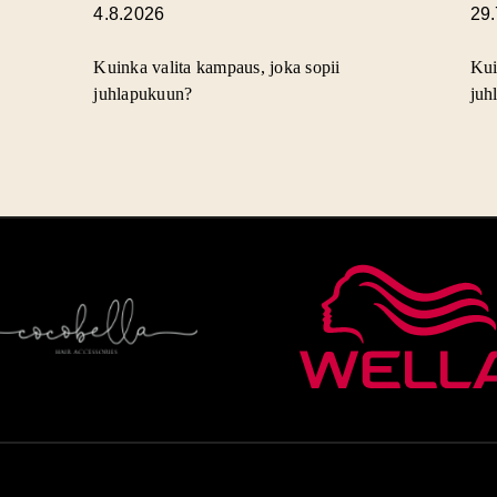
4.8.2026
29
Kuinka valita kampaus, joka sopii
Kui
juhlapukuun?
juh