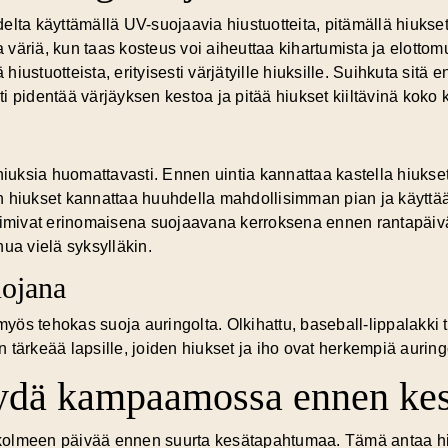
delta käyttämällä UV-suojaavia hiustuotteita, pitämällä hiukse
aa väriä, kun taas kosteus voi aiheuttaa kihartumista ja elottom
iustuotteista, erityisesti värjätyille hiuksille. Suihkuta sitä
i pidentää värjäyksen kestoa ja pitää hiukset kiiltävinä koko 
 hiuksia huomattavasti. Ennen uintia kannattaa kastella hiukse
n hiukset kannattaa huuhdella mahdollisimman pian ja käyttää
toimivat erinomaisena suojaavana kerroksena ennen rantapäivä
inua vielä syksylläkin.
uojana
 myös tehokas suoja auringolta. Olkihattu, baseball-lippalakki t
 tärkeää lapsille, joiden hiukset ja iho ovat herkempiä auring
äydä kampaamossa ennen ke
meen päivää ennen suurta kesätapahtumaa. Tämä antaa hiuks