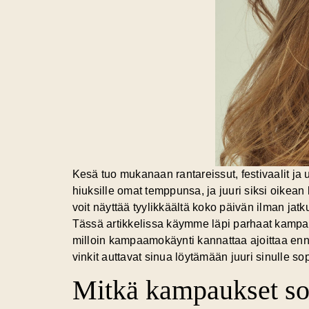
Kesä tuo mukanaan rantareissut, festivaalit ja 
hiuksille omat temppunsa, ja juuri siksi oikea
voit näyttää tyylikkäältä koko päivän ilman jatku
Tässä artikkelissa käymme läpi parhaat kampauk
milloin kampaamokäynti kannattaa ajoittaa enn
vinkit auttavat sinua löytämään juuri sinulle 
Mitkä kampaukset sop