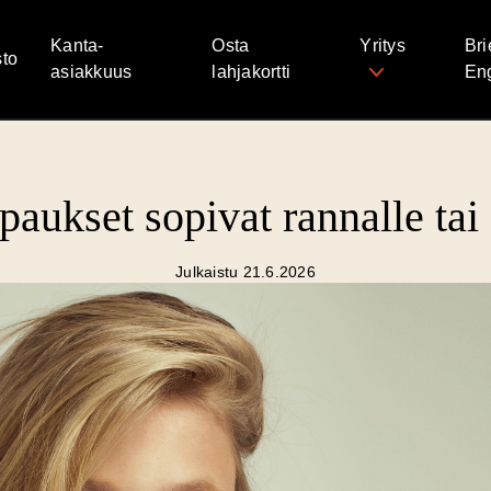
Kanta-
Osta
Yritys
Bri
to
asiakkuus
lahjakortti
Eng
aukset sopivat rannalle tai f
Julkaistu 21.6.2026