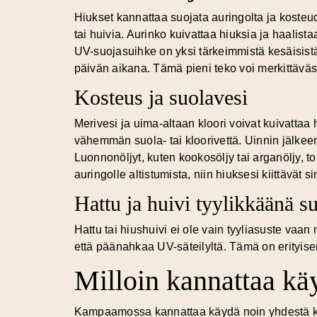
Hiukset kannattaa suojata auringolta ja kosteu
tai huivia. Aurinko kuivattaa hiuksia ja haalist
UV-suojasuihke on yksi tärkeimmistä kesäisistä h
päivän aikana. Tämä pieni teko voi merkittäväst
Kosteus ja suolavesi
Merivesi ja uima-altaan kloori voivat kuivattaa
vähemmän suola- tai kloorivettä. Uinnin jälkee
Luonnonöljyt, kuten kookosöljy tai arganöljy, 
auringolle altistumista, niin hiuksesi kiittävät s
Hattu ja huivi tyylikkäänä s
Hattu tai hiushuivi ei ole vain tyyliasuste vaan
että päänahkaa UV-säteilyltä. Tämä on erityisen
Milloin kannattaa k
Kampaamossa kannattaa käydä noin yhdestä kol