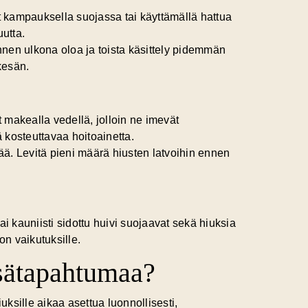
t kampauksella suojassa tai käyttämällä hattua
uutta.
 ennen ulkona oloa ja toista käsittely pidemmän
kesän.
t makealla vedellä, jolloin ne imevät
 kosteuttavaa hoitoainetta.
ä. Levitä pieni määrä hiusten latvoihin ennen
ai kauniisti sidottu huivi suojaavat sekä hiuksia
on vaikutuksille.
sätapahtumaa?
ille aikaa asettua luonnollisesti,