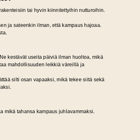
kenteisiin tai hyvin kiinnitettyihin nutturoihin.
sen ja sateenkin ilman, että kampaus hajoaa.
sta.
 Ne kestävät useita päiviä ilman huoltoa, mikä
antaa mahdollisuuden leikkiä väreillä ja
ättää silti osan vapaaksi, mikä tekee siitä sekä
raksi.
ostaa mikä tahansa kampaus juhlavammaksi.