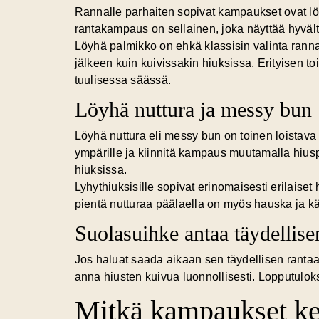
Rannalle parhaiten sopivat kampaukset ovat löyhä
rantakampaus on sellainen, joka näyttää hyvält
Löyhä palmikko on ehkä klassisin valinta rannal
jälkeen kuin kuivissakin hiuksissa. Erityisen t
tuulisessa säässä.
Löyhä nuttura ja messy bun
Löyhä nuttura eli messy bun on toinen loistava
ympärille ja kiinnitä kampaus muutamalla hiusp
hiuksissa.
Lyhythiuksisille sopivat erinomaisesti erilaiset
pientä nutturaa päälaella on myös hauska ja käy
Suolasuihke antaa täydellise
Jos haluat saada aikaan sen täydellisen rantaaal
anna hiusten kuivua luonnollisesti. Lopputuloks
Mitkä kampaukset kes