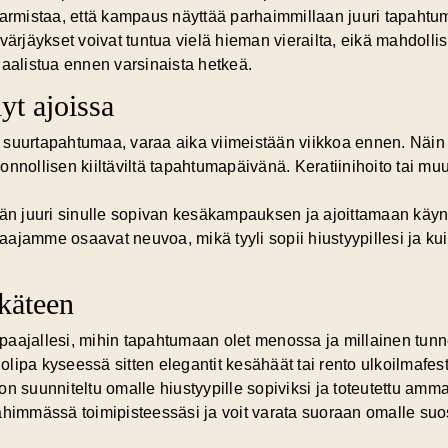
 varmistaa, että kampaus näyttää parhaimmillaan juuri tapaht
ärjäykset voivat tuntua vielä hieman vierailta, eikä mahdollisil
haalistua ennen varsinaista hetkeä.
yt ajoissa
 suurtapahtumaa, varaa aika viimeistään viikkoa ennen. Näin v
onnollisen kiiltäviltä tapahtumapäivänä. Keratiinihoito tai m
 juuri sinulle sopivan kesäkampauksen ja ajoittamaan käynnin n
aajamme osaavat neuvoa, mikä tyyli sopii hiustyypillesi ja ku
käteen
mpaajallesi, mihin tapahtumaan olet menossa ja millainen tun
 olipa kyseessä sitten elegantit kesähäät tai rento ulkoilmafest
suunniteltu omalle hiustyypille sopiviksi ja toteutettu ammat
lähimmässä toimipisteessäsi ja voit varata suoraan omalle suos