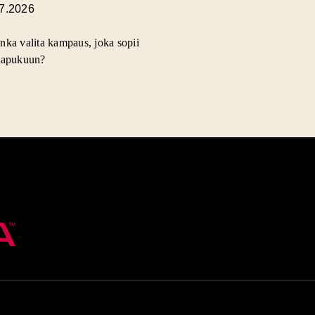
.7.2026
nka valita kampaus, joka sopii
lapukuun?