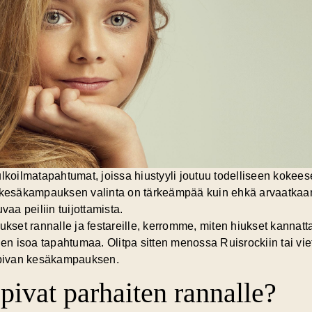
ulkoilmatapahtumat, joissa hiustyyli joutuu todelliseen kokee
n kesäkampauksen valinta on tärkeämpää kuin ehkä arvaatkaan. 
vaa peiliin tuijottamista.
set rannalle ja festareille, kerromme, miten hiukset kannatt
en isoa tapahtumaa. Olitpa sitten menossa Ruisrockiin tai v
sopivan kesäkampauksen.
ivat parhaiten rannalle?