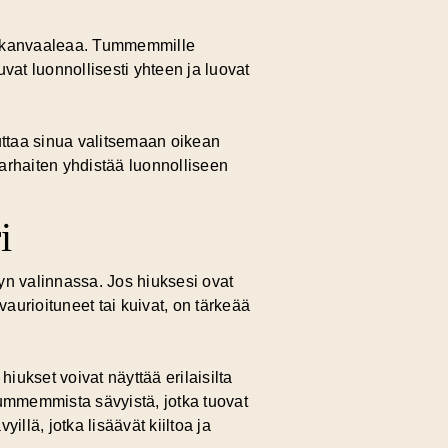
 tuhkanvaaleaa. Tummemmille
uvat luonnollisesti yhteen ja luovat
uttaa sinua valitsemaan oikean
parhaiten yhdistää luonnolliseen
i
vyn valinnassa. Jos hiuksesi ovat
aurioituneet tai kuivat, on tärkeää
iukset voivat näyttää erilaisilta
 tummemmista sävyistä, jotka tuovat
llä, jotka lisäävät kiiltoa ja