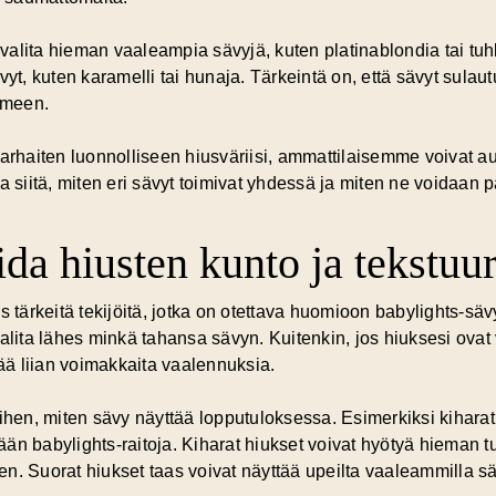
it valita hieman vaaleampia sävyjä, kuten platinablondia tai
yt, kuten karamelli tai hunaja. Tärkeintä on, että sävyt sulaut
lmeen.
parhaiten luonnolliseen hiusväriisi, ammattilaisemme voivat a
a siitä, miten eri sävyt toimivat yhdessä ja miten ne voidaan 
a hiusten kunto ja tekstuur
s tärkeitä tekijöitä, jotka on otettava huomioon babylights-sä
alita lähes minkä tahansa sävyn. Kuitenkin, jos hiuksesi ovat v
tää liian voimakkaita vaalennuksia.
ihen, miten sävy näyttää lopputuloksessa. Esimerkiksi kiharat h
ätään babylights-raitoja. Kiharat hiukset voivat hyötyä hieman
. Suorat hiukset taas voivat näyttää upeilta vaaleammilla sävyi