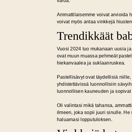
valoa.
Ammattilaisemme voivat arvioida hiu
voivat myös antaa vinkkejä hiusten 
Trendikkäät bab
Vuosi 2024 tuo mukanaan uusia ja j
ovat muun muassa pehmeät pastellit
hiekanvaalea ja suklaanruskea.
Pastellisävyt ovat täydellisiä niill
yhdistettävissä luonnollisiin sävyi
luonnollisen kauneuden ja sopivat 
Oli valintasi mikä tahansa, ammat
ilmeen, joka sopii juuri sinulle. He
haluamasi lopputuloksen.