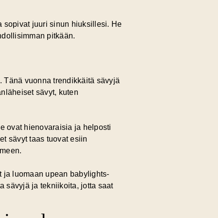
 sopivat juuri sinun hiuksillesi. He
ahdollisimman pitkään.
s. Tänä vuonna trendikkäitä sävyjä
nläheiset sävyt, kuten
 Ne ovat hienovaraisia ja helposti
et sävyt taas tuovat esiin
ilmeen.
t ja luomaan upean babylights-
 sävyjä ja tekniikoita, jotta saat