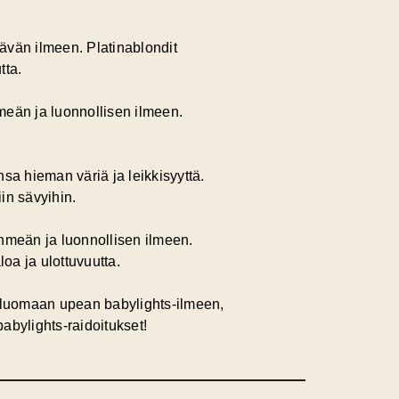
ltävän ilmeen. Platinablondit
tta.
eän ja luonnollisen ilmeen.
nsa hieman väriä ja leikkisyyttä.
in sävyihin.
hmeän ja luonnollisen ilmeen.
oa ja ulottuvuutta.
a luomaan upean babylights-ilmeen,
babylights-raidoitukset!