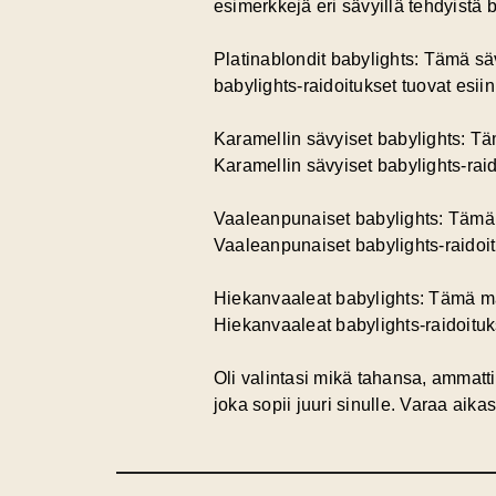
esimerkkejä eri sävyillä tehdyistä b
Platinablondit babylights:
Tämä sävy
babylights-raidoitukset tuovat esii
Karamellin sävyiset babylights:
Täm
Karamellin sävyiset babylights-raid
Vaaleanpunaiset babylights:
Tämä p
Vaaleanpunaiset babylights-raidoitu
Hiekanvaaleat babylights:
Tämä maa
Hiekanvaaleat babylights-raidoituks
Oli valintasi mikä tahansa, ammat
joka sopii juuri sinulle. Varaa aika