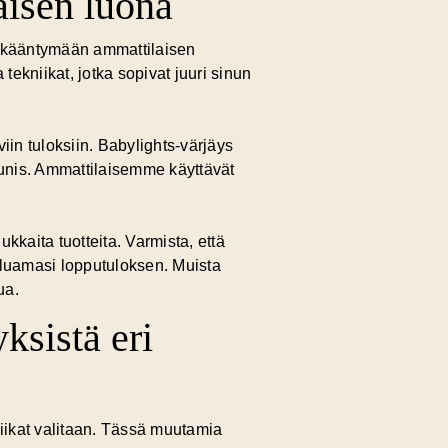
aisen luona
na kääntymään ammattilaisen
ekniikat, jotka sopivat juuri sinun
iin tuloksiin. Babylights-värjäys
kaunis. Ammattilaisemme käyttävät
kkaita tuotteita. Varmista, että
haluamasi lopputuloksen. Muista
ua.
ksistä eri
kniikat valitaan. Tässä muutamia