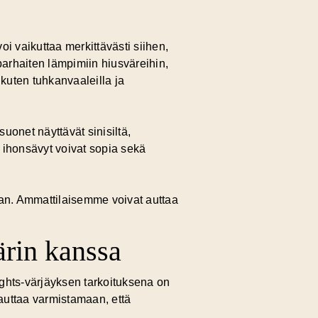
 vaikuttaa merkittävästi siihen,
parhaiten lämpimiin hiusväreihin,
 kuten tuhkanvaaleilla ja
uonet näyttävät sinisiltä,
t ihonsävyt voivat sopia sekä
aan. Ammattilaisemme voivat auttaa
ärin kanssa
lights-värjäyksen tarkoituksena on
 auttaa varmistamaan, että