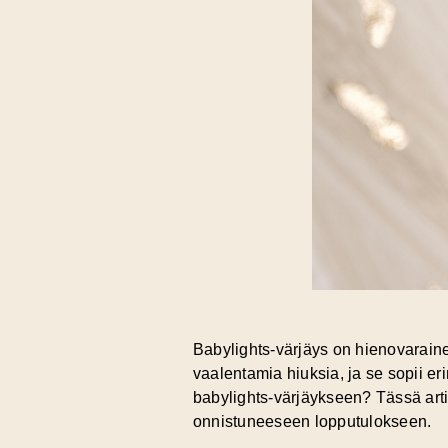
Babylights-värjäys on hienovarainen
vaalentamia hiuksia, ja se sopii er
babylights-värjäykseen? Tässä arti
onnistuneeseen lopputulokseen.