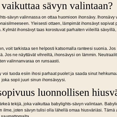
vaikuttaa sävyn valintaan?
ts-sävyn valinnassa on ottaa huomioon ihonsävy. Ihonsävy voi
onaisilmeeseen. Yleisesti ottaen, lämpimät ihonsävyt sopivat 
. Kylmät ihonsävyt taas korostuvat parhaiten viileillä sävyillä,
n, voit tarkistaa sen helposti katsomalla ranteesi suonia. Jos s
ä. Jos ne näyttävät vihreiltä, ihonsävysi on lämmin. Neutraali
joten valinnanvaraa on runsaasti.
y voi tuoda esiin ihosi parhaat puolet ja saada sinut hehkum
joka sopii juuri sinun ihonsävyysi.
opivuus luonnollisen hiusv
ärkeä tekijä, joka vaikuttaa babylights-sävyn valintaan. Baby
 ilme, joten sävyn tulisi olla lähellä omaa hiusväriäsi. Tämä
a saumattomalta.