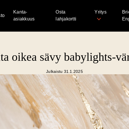
Kanta-
Osta
Yritys
Bri
to
asiakkuus
lahjakortti
Eng
ita oikea sävy babylights-vä
Julkaistu 31.1.2025