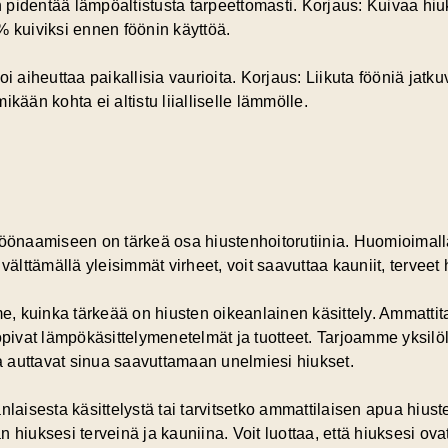
pidentää lämpöaltistusta tarpeettomasti. Korjaus: Kuivaa hiu
% kuiviksi ennen föönin käyttöä.
i aiheuttaa paikallisia vaurioita. Korjaus: Liikuta fööniä jatkuv
mikään kohta ei altistu liialliselle lämmölle.
föönaamiseen on tärkeä osa hiustenhoitorutiinia. Huomioimalla 
välttämällä yleisimmät virheet, voit saavuttaa kauniit, terveet
, kuinka tärkeää on hiusten oikeanlainen käsittely. Ammatt
opivat lämpökäsittelymenetelmät ja tuotteet. Tarjoamme yksilöll
ja auttavat sinua saavuttamaan unelmiesi hiukset.
nlaisesta käsittelystä tai tarvitsetko ammattilaisen apua hius
 hiuksesi terveinä ja kauniina. Voit luottaa, että hiuksesi ov