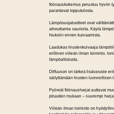
föönauskokemus perustuu hyviin t
parantavat lopputulosta.
Lämpösuojatuotteet ovat välttämät
aiheuttamia vaurioita. Käytä lämpös
hiuksiin ennen kuivaamista.
Laadukas hiustenkuivaaja lämpötilas
erillinen viileän ilman toiminto. I
lämpöaltistusta.
Diffuusori on tärkeä lisävaruste er
säilyttämään hiusten luonnollisen t
Pyöreät föönausharjat auttavat muo
pituuden mukaan – suurempi harja pi
Viileän ilman toiminto on hyödylli