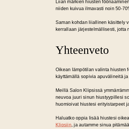
Liian märkien hiusten föönaaminen 
niiden kuivua ilmavasti noin 50-70
Saman kohdan liiallinen käsittely vo
kerrallaan järjestelmällisesti, jotta 
Yhteenveto
Oikean lämpötilan valinta hiusten 
käyttämällä sopivia apuvälineitä ja 
Meillä Salon Klipsissä ymmärrämme
neuvoa juuri sinun hiustyypillesi s
huomioivat hiustesi erityistarpeet 
Haluatko oppia lisää hiustesi oikea
Klipsiin
, ja autamme sinua pitämään