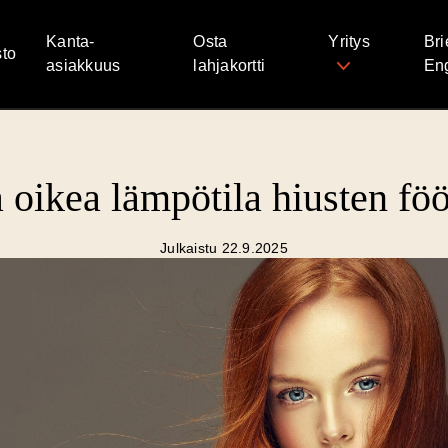
Kanta-
Osta
Yritys
Bri
to
asiakkuus
lahjakortti
Eng
a oikea lämpötila hiusten f
Julkaistu 22.9.2025