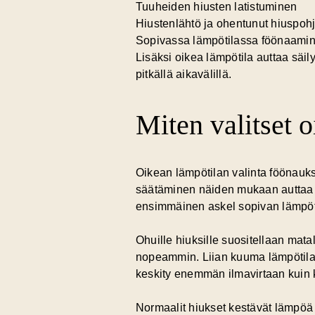
Tuuheiden hiusten latistuminen
Hiustenlähtö ja ohentunut hiuspoh
Sopivassa lämpötilassa föönaamine
Lisäksi oikea lämpötila auttaa säi
pitkällä aikavälillä.
Miten valitset o
Oikean lämpötilan valinta föönauks
säätäminen näiden mukaan auttaa 
ensimmäinen askel sopivan lämpöt
Ohuille hiuksille suositellaan mat
nopeammin. Liian kuuma lämpötila v
keskity enemmän ilmavirtaan kuin
Normaalit hiukset kestävät lämpöä 