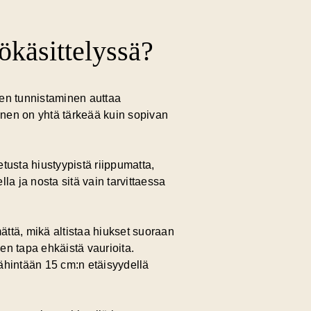
ökäsittelyssä?
iden tunnistaminen auttaa
nen on yhtä tärkeää kuin sopivan
tusta hiustyypistä riippumatta,
a ja nosta sitä vain tarvittaessa
ttä, mikä altistaa hiukset suoraan
en tapa ehkäistä vaurioita.
vähintään 15 cm:n etäisyydellä