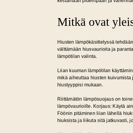
kestämään pidempään ja vähennät 
Mitkä ovat ylei
Hiusten lämpökäsittelyssä tehdään u
välttämään hiusvaurioita ja paran
lämpötilan valinta.
Liian kuuman lämpötilan käyttämine
mikä aiheuttaa hiusten kuivumista j
hiustyyppisi mukaan.
Riittämätön lämpösuojaus on toinen
lämpövaurioille. Korjaus: Käytä ai
Föönin pitäminen liian lähellä hiuk
hiuksista ja liikuta sitä jatkuvasti, 