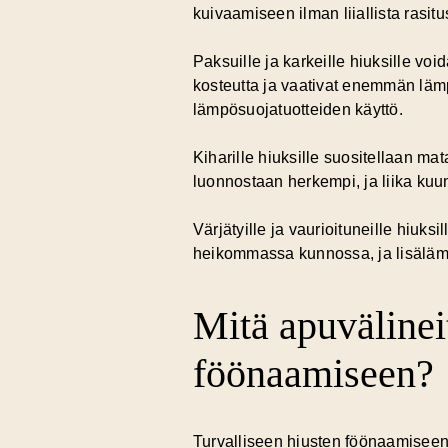
kuivaamiseen ilman liiallista rasi
Paksuille ja karkeille hiuksille v
kosteutta ja vaativat enemmän läm
lämpösuojatuotteiden käyttö.
Kiharille hiuksille suositellaan ma
luonnostaan herkempi, ja liika kuu
Värjätyille ja vaurioituneille hiuks
heikommassa kunnossa, ja lisälämp
Mitä apuvälineit
föönaamiseen?
Turvalliseen hiusten föönaamiseen t