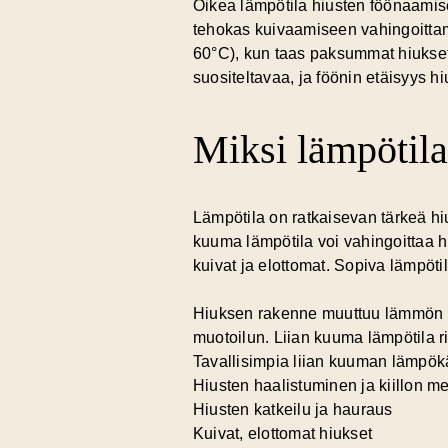
Oikea lämpötila hiusten föönaamise
tehokas kuivaamiseen vahingoittama
60°C), kun taas paksummat hiukset
suositeltavaa, ja föönin etäisyys hi
Miksi lämpötila
Lämpötila on ratkaisevan tärkeä hi
kuuma lämpötila voi vahingoittaa hi
kuivat ja elottomat. Sopiva lämpöt
Hiuksen rakenne muuttuu lämmön v
muotoilun.
Liian kuuma lämpötila r
Tavallisimpia liian kuuman lämpökä
Hiusten haalistuminen ja kiillon m
Hiusten katkeilu ja hauraus
Kuivat, elottomat hiukset