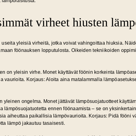
lämpörasitusta.
simmät virheet hiusten lämp
seita yleisiä virheitä, jotka voivat vahingoittaa hiuksia. Nä
tamaan föönauksen lopputulosta.
Oikeiden tekniikoiden oppimi
n on yleisin virhe. Monet käyttävät föönin korkeinta lämpöase
a vaurioita. Korjaus: Aloita aina matalammalla lämpöasetuksell
 yleinen ongelma. Monet jättävät lämpösuojatuotteet käyttämä
na lämpösuojatuotetta ennen föönaamista – se on yksinkertain
sia aiheuttaa paikallisia lämpövaurioita. Korjaus: Pidä fööni 
jotta lämpö jakautuu tasaisesti.