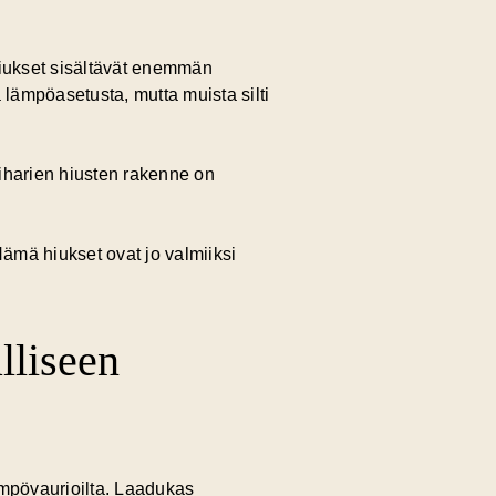
hiukset sisältävät enemmän
lämpöasetusta, mutta muista silti
Kiharien hiusten rakenne on
 Nämä hiukset ovat jo valmiiksi
alliseen
ämpövaurioilta.
Laadukas