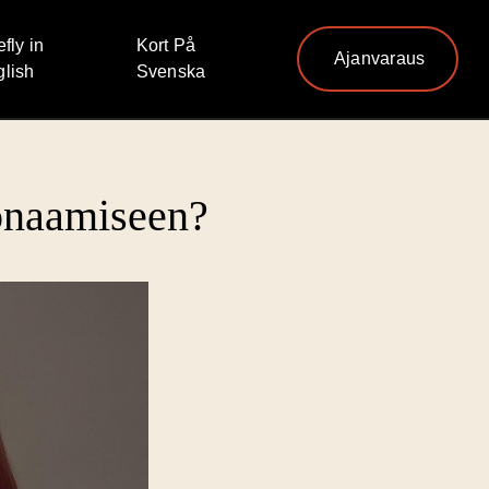
efly in
Kort På
Ajanvaraus
lish
Svenska
öönaamiseen?