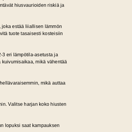
ävät hiusvaurioiden riskiä ja
joka estää liiallisen lämmön
tä tuote tasaisesti kosteisiin
-3 eri lämpötila-asetusta ja
ä ja kuivumisaikaa, mikä vähentää
ja hellävaraisemmin, mikä auttaa
in. Valitse harjan koko hiusten
ilun lopuksi saat kampauksen