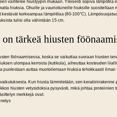
en vaihtelee hiustyypin mukaan. Yleisesti sopiva lämpötila on
tta hiuksia. Ohuille ja vaurioituneille hiuksille suositellaa
 kestävät korkeampaa lämpötilaa (80-100°C). Lämpösuojatuot
uksista tulisi olla vähintään 15 cm.
 on tärkeä hiusten föönaami
usten föönaamisessa, koska se vaikuttaa suoraan hiusten ter
uksen ulompaa kerrosta (kutikula), aiheuttaa kosteuden liialli
ila puolestaan auttaa muotoilemaan hiuksia tehokkaasti ilman
aikutuksesta. Kun hiusta lämmitetään, sen keratiinirakenne
ikkoo hiusten vetysidoksia pysyvästi
, mikä johtaa proteiinien
sittelyn merkkejä ovat:
enetys