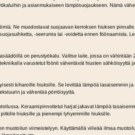
yökaluihin ja asianmukaiseen lämpösuojaukseen.
Nämä vähent
tömiä. Ne muodostavat suojaavan kerroksen hiuksen pinnalle, 
uojasuihketta, -seerumia tai -voidetta ennen föönaamista. Levi
äädöillä on perustyökalu. Valitse laite, jossa on vähintään 2
onitekniikalla varustetut föönit vähentävät hiusten sähköisyytt
ityisesti kiharoille hiuksille. Se levittää lämpöä tasaisemmin 
ekstuurin ja vähentää pörröisyyttä.
toilussa. Keraamipinnoitetut harjat jakavat lämpöä tasaisemm
tkille hiuksille ja pienempi lyhyemmille hiuksille.
nen muotoilun viimeistelyyn. Käyttämällä viileää ilmaa muoto