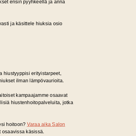
kset ensin pyyhkeellä ja anna
asti ja käsittele hiuksia osio
hiustyyppisi erityistarpeet,
 hiukset ilman lämpövaurioita.
itaitoiset kampaajamme osaavat
isiä hiustenhoitopalveluita, jotka
tesi hoitoon?
Varaa aika Salon
at osaavissa käsissä.