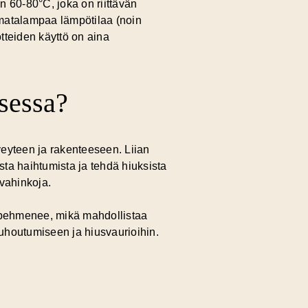
 60-80°C, joka on riittävän
n matalampaa lämpötilaa (noin
teiden käyttö on aina
sessa?
veyteen ja rakenteeseen. Liian
sta haihtumista ja tehdä hiuksista
 vahinkoja.
 pehmenee, mikä mahdollistaa
 tuhoutumiseen ja hiusvaurioihin.