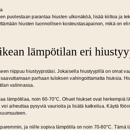
ja
n puolestaan parantaa hiusten ulkonäköä, lisää kiiltoa ja 
lyttämään hiusten luonnollisen kosteustasapainon, mikä on eli
ikean lämpötilan eri hiustyy
een riippuu hiustyypistäsi. Jokaisella hiustyypillä on omat v
saavuttamaan parhaan tuloksen vahingoittamatta hiuksia.
Hi
ilan valinnassa.
alaa lämpötilaa, noin 60-70°C. Ohuet hiukset ovat herkempiä lä
oi aiheuttaa pysyviä vaurioita ja lisätä katkeilua. Käytä föö
 kuumuuteen.
paremmin, ja niille sopiva lämpötila on noin 70-80°C. Tämä l