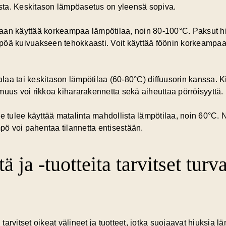
tusta. Keskitason lämpöasetus on yleensä sopiva.
oidaan käyttää korkeampaa lämpötilaa, noin 80-100°C. Paksut 
pöä kuivuakseen tehokkaasti. Voit käyttää föönin korkeampaa 
talaa tai keskitason lämpötilaa (60-80°C) diffuusorin kanssa. 
muus voi rikkoa kihararakennetta sekä aiheuttaa pörröisyyttä.
ille tulee käyttää matalinta mahdollista lämpötilaa, noin 60°C.
ö voi pahentaa tilannetta entisestään.
ä ja -tuotteita tarvitset turv
arvitset oikeat välineet ja tuotteet, jotka suojaavat hiuksia l