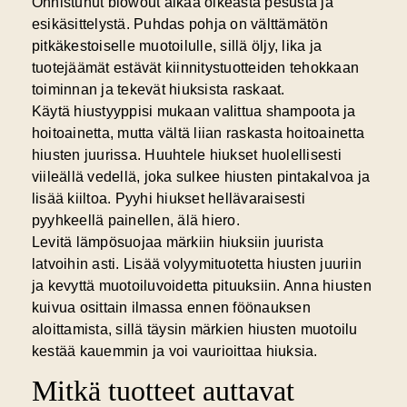
Onnistunut blowout alkaa oikeasta pesusta ja
esikäsittelystä.
Puhdas pohja on välttämätön
pitkäkestoiselle muotoilulle, sillä öljy, lika ja
tuotejäämät estävät kiinnitystuotteiden tehokkaan
toiminnan ja tekevät hiuksista raskaat.
Käytä hiustyyppisi mukaan valittua shampoota ja
hoitoainetta, mutta vältä liian raskasta hoitoainetta
hiusten juurissa. Huuhtele hiukset huolellisesti
viileällä vedellä, joka sulkee hiusten pintakalvoa ja
lisää kiiltoa. Pyyhi hiukset hellävaraisesti
pyyhkeellä painellen, älä hiero.
Levitä lämpösuojaa märkiin hiuksiin juurista
latvoihin asti. Lisää volyymituotetta hiusten juuriin
ja kevyttä muotoiluvoidetta pituuksiin. Anna hiusten
kuivua osittain ilmassa ennen föönauksen
aloittamista, sillä täysin märkien hiusten muotoilu
kestää kauemmin ja voi vaurioittaa hiuksia.
Mitkä tuotteet auttavat