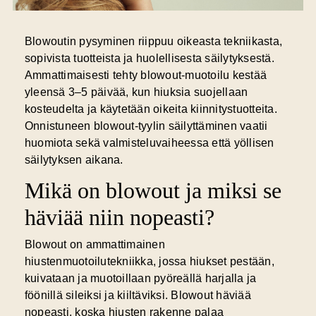
Blowoutin pysyminen riippuu oikeasta tekniikasta,
sopivista tuotteista ja huolellisesta säilytyksestä.
Ammattimaisesti tehty blowout-muotoilu kestää
yleensä 3–5 päivää, kun hiuksia suojellaan
kosteudelta ja käytetään oikeita kiinnitystuotteita.
Onnistuneen blowout-tyylin säilyttäminen vaatii
huomiota sekä valmisteluvaiheessa että yöllisen
säilytyksen aikana.
Mikä on blowout ja miksi se
häviää niin nopeasti?
Blowout on ammattimainen
hiustenmuotoilutekniikka, jossa hiukset pestään,
kuivataan ja muotoillaan pyöreällä harjalla ja
föönillä sileiksi ja kiiltäviksi.
Blowout häviää
nopeasti
, koska hiusten rakenne palaa