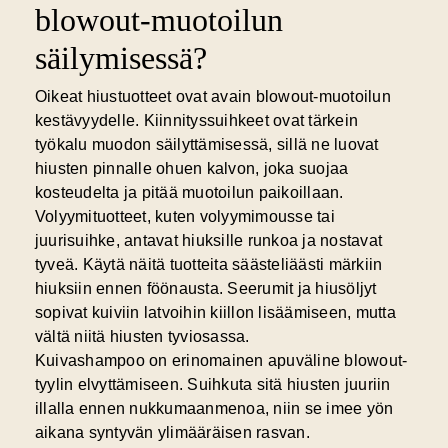
blowout-muotoilun
säilymisessä?
Oikeat hiustuotteet ovat avain blowout-muotoilun
kestävyydelle.
Kiinnityssuihkeet
ovat tärkein
työkalu muodon säilyttämisessä, sillä ne luovat
hiusten pinnalle ohuen kalvon, joka suojaa
kosteudelta ja pitää muotoilun paikoillaan.
Volyymituotteet, kuten volyymimousse tai
juurisuihke, antavat hiuksille runkoa ja nostavat
tyveä. Käytä näitä tuotteita säästeliäästi märkiin
hiuksiin ennen föönausta. Seerumit ja hiusöljyt
sopivat kuiviin latvoihin kiillon lisäämiseen, mutta
vältä niitä hiusten tyviosassa.
Kuivashampoo on erinomainen apuväline blowout-
tyylin elvyttämiseen. Suihkuta sitä hiusten juuriin
illalla ennen nukkumaanmenoa, niin se imee yön
aikana syntyvän ylimääräisen rasvan.