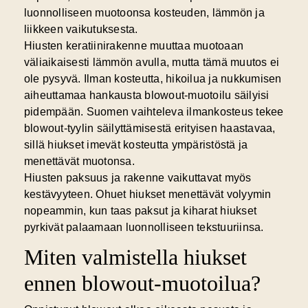
luonnolliseen muotoonsa kosteuden, lämmön ja
liikkeen vaikutuksesta.
Hiusten keratiinirakenne muuttaa muotoaan
väliaikaisesti lämmön avulla, mutta tämä muutos ei
ole pysyvä. Ilman kosteutta, hikoilua ja nukkumisen
aiheuttamaa hankausta blowout-muotoilu säilyisi
pidempään. Suomen vaihteleva ilmankosteus tekee
blowout-tyylin säilyttämisestä erityisen haastavaa,
sillä hiukset imevät kosteutta ympäristöstä ja
menettävät muotonsa.
Hiusten paksuus ja rakenne vaikuttavat myös
kestävyyteen. Ohuet hiukset menettävät volyymin
nopeammin, kun taas paksut ja kiharat hiukset
pyrkivät palaamaan luonnolliseen tekstuuriinsa.
Miten valmistella hiukset
ennen blowout-muotoilua?