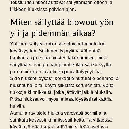
Tekstuurisuihkeet auttavat säilyttämään otteen ja
liikkeen hiuksissa päivien ajan.
Miten säilyttää blowout yön
yli ja pidemmän aikaa?
Yöllinen säilytys ratkaisee blowout-muotoilun
kestävyyden.
Silkkinen tyynyliina
vähentää
hankausta ja estää hiusten takertumisen, mikä
säilyttää sileän pinnan ja vähentää sähköisyyttä
paremmin kuin tavallinen puuvillatyynyliina.
Sido hiukset löysästi korkealle nutturalle pehmeällä
hiusnauhalla tai käytä silkkistä scrunchieta. Vältä
tiukkoja kiinnikkeitä, jotka jättävät jälkiä hiuksiin.
Pitkät hiukset voi myös letittää löysästi tai kääriä
huiviin.
Aamulla ravistele hiuksia varovasti sormilla ja
suihkuta kevyesti kiinnityssuihketta. Tarvittaessa
käytä pyöreää harjaa ja föönin viileää asetusta