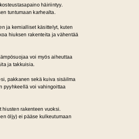
kosteustasapaino häiriintyy.
sen tuntumaan karhealta.
en ja kemialliset käsittelyt, kuten
ikkoa hiuksen rakenteita ja vähentää
n lämpösuojaa voi myös aiheuttaa
ta ja takkuisia.
vesi, pakkanen sekä kuiva sisäilma
en pyyhkeellä voi vahingoittaa
et hiusten rakenteen vuoksi.
inen öljy) ei pääse kulkeutumaan