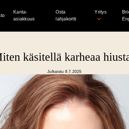
Kanta-
Osta
Yritys
Bri
to
asiakkuus
lahjakortti
Eng
iten käsitellä karheaa hiust
Julkaistu 8.7.2025