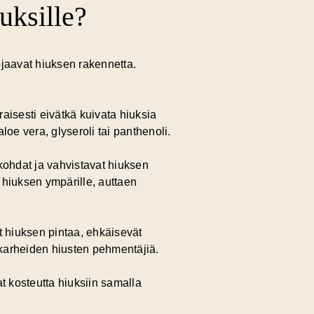
uksille?
uojaavat hiuksen rakennetta.
raisesti eivätkä kuivata hiuksia
oe vera, glyseroli tai panthenoli.
 kohdat ja vahvistavat hiuksen
n hiuksen ympärille, auttaen
t hiuksen pintaa, ehkäisevät
a karheiden hiusten pehmentäjiä.
t kosteutta hiuksiin samalla