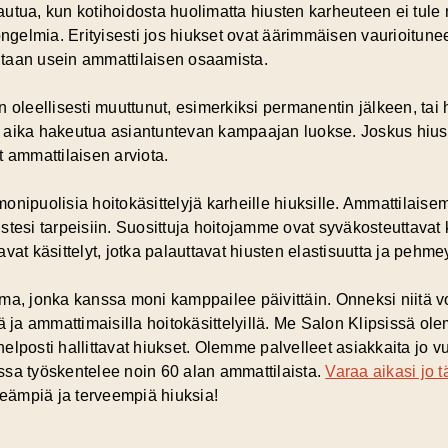
utua, kun kotihoidosta huolimatta hiusten karheuteen ei tule 
elmia. Erityisesti jos hiukset ovat äärimmäisen vaurioituneet 
taan usein ammattilaisen osaamista.
 oleellisesti muuttunut, esimerkiksi permanentin jälkeen, tai 
on aika hakeutua
asiantuntevan kampaajan
luokse. Joskus hiust
t ammattilaisen arviota.
onipuolisia hoitokäsittelyjä karheille hiuksille. Ammattilaise
tesi tarpeisiin. Suosittuja hoitojamme ovat syväkosteuttavat k
at käsittelyt, jotka palauttavat hiusten elastisuutta ja pehmey
ma, jonka kanssa moni kamppailee päivittäin. Onneksi niitä vo
lyllä ja ammattimaisilla hoitokäsittelyillä. Me Salon Klipsissä 
elposti hallittavat hiukset. Olemme palvelleet asiakkaita jo 
ssa työskentelee noin 60 alan ammattilaista.
Varaa aikasi jo 
eämpiä ja terveempiä hiuksia!