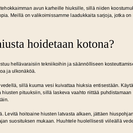
n tehokkaimman avun karheille hiuksille, sillä niiden koostumu
pia. Meillä on valikoimissamme laadukkaita sarjoja, jotka on s
iusta hoidetaan kotona?
uu hellävaraisiin tekniikoihin ja säännölliseen kosteuttamisee
toa ja ulkonäköä.
 vedellä
, sillä kuuma vesi kuivattaa hiuksia entisestään. Käytä
iusten pituuksiin, sillä laskeva vaahto riittää puhdistamaan n
täin.
. Levitä hoitoaine hiusten latvasta alkaen, jättäen hiuspohja
tajan suosituksen mukaan. Huuhtele huolellisesti viileällä ve