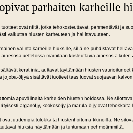
opivat parhaiten karheille hi
 tuotteet ovat niitä, jotka tehokosteuttavat, pehmentävät ja s
sti vaikuttaa hiusten karheuteen ja hallittavuuteen.
ainen valinta karheille hiuksille, sillä ne puhdistavat helläva
 ainesosaluettelossa mainitaan kosteuttavia ainesosia kuten al
isältävät keratiinia, auttavat täyttämään hiusten vaurioituneet
a jojoba-öljyä sisältävät tuotteet taas luovat suojaavan kalvo
attomia apuvälineitä karheiden hiusten hoidossa. Ne silottava
 Erityisesti arganöljy, kookosöljy ja marula-öljy ovat tehokkait
t ovat uudempia tulokkaita hiustenhoitomarkkinoilla. Ne sitova
a auttavat hiuksia näyttämään ja tuntumaan pehmeämmiltä.