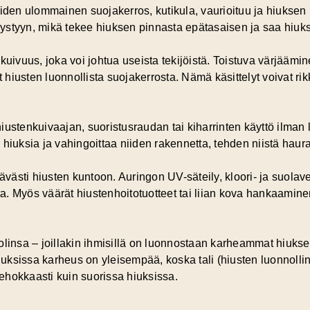
iiden ulommainen suojakerros, kutikula, vaurioituu ja hiuksen 
ystyyn, mikä tekee hiuksen pinnasta epätasaisen ja saa hiuk
n
kuivuus
, joka voi johtua useista tekijöistä. Toistuva värjäämin
at hiusten luonnollista suojakerrosta. Nämä käsittelyt voivat r
iustenkuivaajan, suoristusraudan tai kiharrinten käyttö ilma
hiuksia ja vahingoittaa niiden rakennetta, tehden niistä haurai
tävästi hiusten kuntoon. Auringon UV-säteily, kloori- ja suola
tta. Myös väärät hiustenhoitotuotteet tai liian kova hankaamin
 roolinsa – joillakin ihmisillä on luonnostaan karheammat hiuks
hiuksissa karheus on yleisempää, koska tali (hiusten luonnoll
 tehokkaasti kuin suorissa hiuksissa.