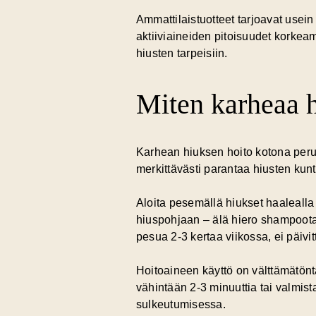
Ammattilaistuotteet tarjoavat usei
aktiiviaineiden pitoisuudet korkeam
hiusten tarpeisiin.
Miten karheaa h
Karhean hiuksen hoito kotona perust
merkittävästi parantaa hiusten kun
Aloita pesemällä hiukset
haalealla
hiuspohjaan – älä hiero shampoota h
pesua 2-3 kertaa viikossa, ei päivit
Hoitoaineen käyttö on välttämätöntä
vähintään 2-3 minuuttia tai valmis
sulkeutumisessa.