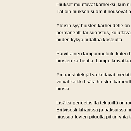
Hiukset muuttuvat karheiksi, kun n
Tällöin hiuksen suomut nousevat p
Yleisin syy hiusten karheudelle o
permanentti tai suoristus, kuluttav
niiden kykyä pidättää kosteutta.
Päivittäinen lämpömuotoilu kuten h
hiusten karheutta. Lämpö kuivattaa 
Ympäristötekijät vaikuttavat merkit
voivat kaikki lisätä hiusten karheu
hiusta.
Lisäksi geneettisillä tekijöillä on
Erityisesti kiharissa ja paksuissa 
hiussuortuvien pituutta pitkin yhtä