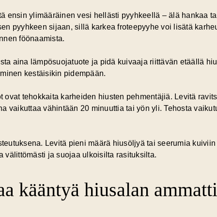
stä ensin ylimääräinen vesi hellästi pyyhkeellä – älä hankaa t
isen pyyhkeen sijaan, sillä karkea froteepyyhe voi lisätä karh
ennen föönaamista.
ista aina lämpösuojatuote ja pidä kuivaaja riittävän etäällä h
aminen kestäisikin pidempään.
ot ovat tehokkaita karheiden hiusten pehmentäjiä. Levitä ravit
nna vaikuttaa vähintään 20 minuuttia tai yön yli. Tehosta vaiku
teutuksena. Levitä pieni määrä hiusöljyä tai seerumia kuiviin h
 välittömästi ja suojaa ulkoisilta rasituksilta.
aa kääntyä hiusalan ammatti