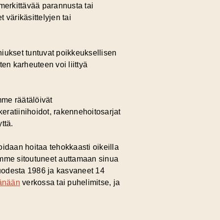
merkittävää parannusta tai
värikäsittelyjen tai
hiukset tuntuvat poikkeuksellisen
en karheuteen voi liittyä
mme räätälöivät
eratiinihoidot, rakennehoitosarjat
ttä.
idaan hoitaa tehokkaasti oikeilla
olemme sitoutuneet auttamaan sinua
vuodesta 1986 ja kasvaneet 14
tänään
verkossa tai puhelimitse, ja