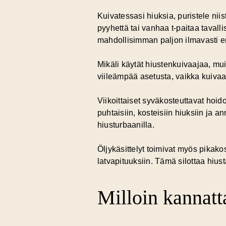
Kuivatessasi hiuksia, puristele nii
pyyhettä tai vanhaa t-paitaa tavall
mahdollisimman paljon ilmavasti 
Mikäli käytät hiustenkuivaajaa, mu
viileämpää asetusta, vaikka kuiva
Viikoittaiset syväkosteuttavat hoid
puhtaisiin, kosteisiin hiuksiin ja a
hiusturbaanilla.
Öljykäsittelyt toimivat myös pikakos
latvapituuksiin. Tämä silottaa hiusta
Milloin kannatt