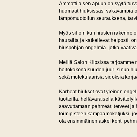
Ammattilaisen apuun on syytä turva
huomaat hiuksissasi vakavampia ong
lämpömuotoilun seurauksena, tarvi
Myös silloin kun hiusten rakenne on
haurailta ja katkeilevat helposti, 
hiuspohjan ongelmia, jotka vaativa
Meillä Salon Klipsissä tarjoamme m
hoitokokonaisuuden juuri sinun hius
sekä molekulaarisia sidoksia korjaav
Karheat hiukset ovat yleinen ongel
tuotteilla, hellävaraisella käsitte
saavuttamaan pehmeät, terveet ja h
toimipisteen kampaamoketjuksi, jo
ota ensimmäinen askel kohti pehm