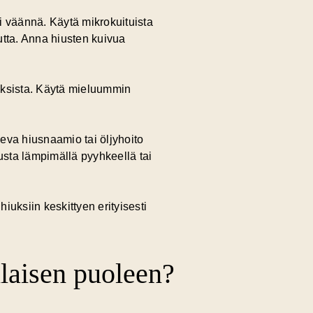
ai väännä. Käytä mikrokuituista
eutta. Anna hiusten kuivua
iuksista. Käytä mieluummin
seva hiusnaamio tai öljyhoito
tusta lämpimällä pyyhkeellä tai
iuksiin keskittyen erityisesti
laisen puoleen?