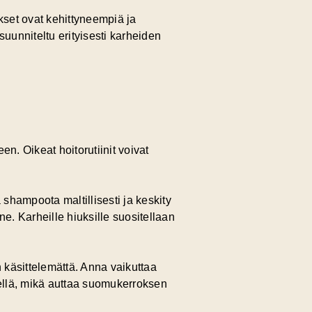
kset ovat kehittyneempiä ja
uunniteltu erityisesti karheiden
n. Oikeat hoitorutiinit voivat
 shampoota maltillisesti ja keskity
e. Karheille hiuksille suositellaan
n käsittelemättä. Anna vaikuttaa
dellä, mikä auttaa suomukerroksen