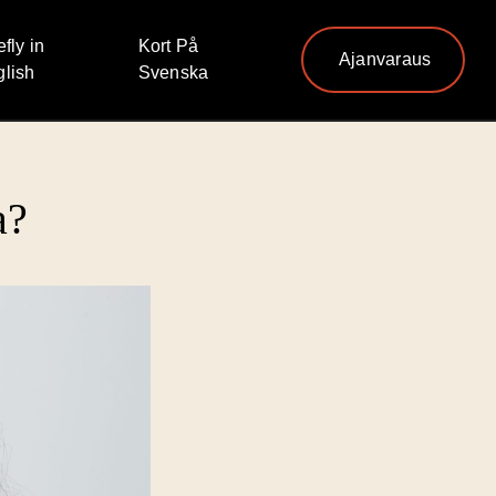
efly in
Kort På
Ajanvaraus
lish
Svenska
a?