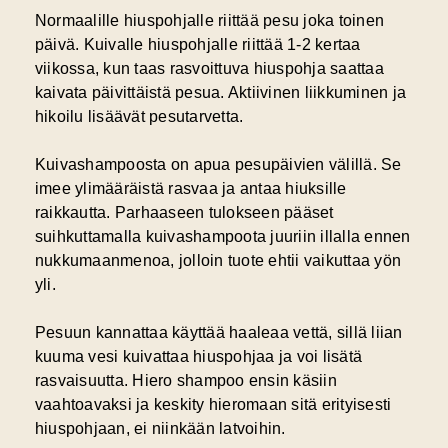
Normaalille hiuspohjalle riittää pesu joka toinen
päivä. Kuivalle hiuspohjalle riittää 1-2 kertaa
viikossa, kun taas rasvoittuva hiuspohja saattaa
kaivata päivittäistä pesua. Aktiivinen liikkuminen ja
hikoilu lisäävät pesutarvetta.
Kuivashampoosta on apua pesupäivien välillä. Se
imee ylimääräistä rasvaa ja antaa hiuksille
raikkautta. Parhaaseen tulokseen pääset
suihkuttamalla kuivashampoota juuriin illalla ennen
nukkumaanmenoa, jolloin tuote ehtii vaikuttaa yön
yli.
Pesuun kannattaa käyttää haaleaa vettä, sillä liian
kuuma vesi kuivattaa hiuspohjaa ja voi lisätä
rasvaisuutta. Hiero shampoo ensin käsiin
vaahtoavaksi ja keskity hieromaan sitä erityisesti
hiuspohjaan, ei niinkään latvoihin.