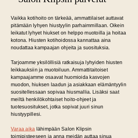
Vaikka kotihoito on tärkeää, ammattilaiset auttavat
pitämään lyhyen hiustyylin parhaimmillaan. Oikein
leikatut lyhyet hiukset on helppo muotoilla ja hoitaa
kotona. Hiusten kotihoidossa kannattaa aina
noudattaa kampaajan ohjeita ja suosituksia.
Tarjoamme yksilöllisiä ratkaisuja lyhyiden hiusten
leikkauksiin ja muotoiluun. Ammattitaitoiset
kampaajamme osaavat huomioida kasvojen
muodon, hiuksen laadun ja asiakkaan elämäntyylin
suositellessaan sopivaa hiusmallia. Lisäksi saat
meiltä henkilökohtaiset hoito-ohjeet ja
tuotesuositukset, jotka sopivat juuri sinun
hiustyypillesi.
Varaa aika
lähimpään Salon Klipsin
toimipisteeseen ja anna meidän auttaa sinua