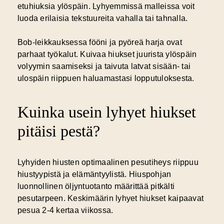
etuhiuksia ylöspäin. Lyhyemmissä malleissa voit
luoda erilaisia tekstuureita vahalla tai tahnalla.
Bob-leikkauksessa fööni ja pyöreä harja ovat
parhaat työkalut. Kuivaa hiukset juurista ylöspäin
volyymin saamiseksi ja taivuta latvat sisään- tai
ulospäin riippuen haluamastasi lopputuloksesta.
Kuinka usein lyhyet hiukset
pitäisi pestä?
Lyhyiden hiusten optimaalinen pesutiheys riippuu
hiustyypistä ja elämäntyylistä.
Hiuspohjan
luonnollinen öljyntuotanto
määrittää pitkälti
pesutarpeen. Keskimäärin lyhyet hiukset kaipaavat
pesua 2-4 kertaa viikossa.