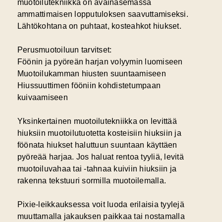
muotoilutekniikka
on avainasemassa
ammattimaisen lopputuloksen saavuttamiseksi.
Lähtökohtana on puhtaat, kosteahkot hiukset.
Perusmuotoiluun tarvitset:
Föönin ja pyöreän harjan volyymin luomiseen
Muotoilukamman hiusten suuntaamiseen
Hiussuuttimen fööniin kohdistetumpaan
kuivaamiseen
Yksinkertainen muotoilutekniikka on levittää
hiuksiin muotoilutuotetta kosteisiin hiuksiin ja
föönata hiukset haluttuun suuntaan käyttäen
pyöreää harjaa. Jos haluat rentoa tyyliä, levitä
muotoiluvahaa tai -tahnaa kuiviin hiuksiin ja
rakenna tekstuuri sormilla muotoilemalla.
Pixie-leikkauksessa voit luoda erilaisia tyylejä
muuttamalla jakauksen paikkaa tai nostamalla