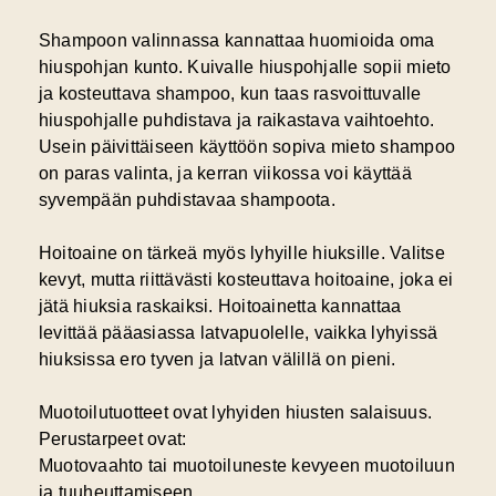
Shampoon valinnassa kannattaa huomioida oma
hiuspohjan kunto. Kuivalle hiuspohjalle sopii mieto
ja kosteuttava shampoo, kun taas rasvoittuvalle
hiuspohjalle puhdistava ja raikastava vaihtoehto.
Usein päivittäiseen käyttöön sopiva mieto shampoo
on paras valinta, ja kerran viikossa voi käyttää
syvempään puhdistavaa shampoota.
Hoitoaine on tärkeä myös lyhyille hiuksille. Valitse
kevyt, mutta riittävästi kosteuttava hoitoaine, joka ei
jätä hiuksia raskaiksi. Hoitoainetta kannattaa
levittää pääasiassa latvapuolelle, vaikka lyhyissä
hiuksissa ero tyven ja latvan välillä on pieni.
Muotoilutuotteet ovat lyhyiden hiusten salaisuus.
Perustarpeet ovat:
Muotovaahto tai muotoiluneste kevyeen muotoiluun
ja tuuheuttamiseen