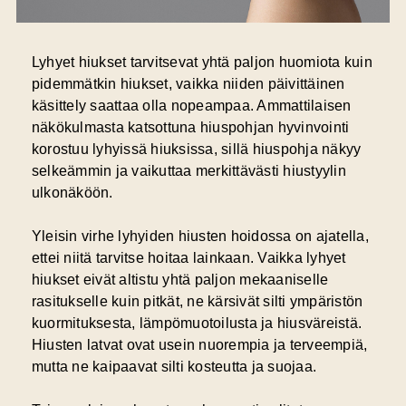
Lyhyet hiukset tarvitsevat yhtä paljon huomiota kuin
pidemmätkin hiukset, vaikka niiden päivittäinen
käsittely saattaa olla nopeampaa. Ammattilaisen
näkökulmasta katsottuna
hiuspohjan hyvinvointi
korostuu lyhyissä hiuksissa, sillä hiuspohja näkyy
selkeämmin ja vaikuttaa merkittävästi hiustyylin
ulkonäköön.
Yleisin virhe lyhyiden hiusten hoidossa on ajatella,
ettei niitä tarvitse hoitaa lainkaan. Vaikka lyhyet
hiukset eivät altistu yhtä paljon mekaaniselle
rasitukselle kuin pitkät, ne kärsivät silti ympäristön
kuormituksesta, lämpömuotoilusta ja hiusväreistä.
Hiusten latvat ovat usein nuorempia ja terveempiä,
mutta ne kaipaavat silti kosteutta ja suojaa.