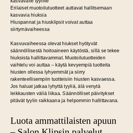
kasvavalle tyylille
Erilaiset muotoilutuotteet auttavat hallitsemaan
kasvavia hiuksia
Hiuspannat ja hiusklipsit voivat auttaa
siirtymävaiheessa
Kasvuvaiheessa olevat hiukset hyötyvät
säännöllisestä hoitoaineen käytöstä, sillä se tekee
hiuksista hallittavammat. Muotoilutuotteiden
vaihtelu voi auttaa – käytä kevyempiä tuotteita
hiusten ollessa lyhyemmät ja siirry
rakenteellisempiin tuotteisiin hiusten kasvaessa.
Jos haluat jatkaa lyhyttä tyyliä, älä venytä
leikkausten väliä liikaa. Säännölliset päivitykset
pitävät tyylin raikkaana ja helpommin hallittavana.
Luota ammattilaisten apuun
– Salon Klipsin palvelut