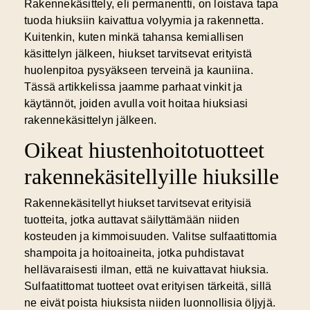
Rakennekäsittely, eli permanentti, on loistava tapa
tuoda hiuksiin kaivattua volyymia ja rakennetta.
Kuitenkin, kuten minkä tahansa kemiallisen
käsittelyn jälkeen, hiukset tarvitsevat erityistä
huolenpitoa pysyäkseen terveinä ja kauniina.
Tässä artikkelissa jaamme parhaat vinkit ja
käytännöt, joiden avulla voit hoitaa hiuksiasi
rakennekäsittelyn jälkeen.
Oikeat hiustenhoitotuotteet
rakennekäsitellyille hiuksille
Rakennekäsitellyt hiukset tarvitsevat erityisiä
tuotteita, jotka auttavat säilyttämään niiden
kosteuden ja kimmoisuuden. Valitse sulfaatittomia
shampoita ja hoitoaineita, jotka puhdistavat
hellävaraisesti ilman, että ne kuivattavat hiuksia.
Sulfaatittomat tuotteet ovat erityisen tärkeitä, sillä
ne eivät poista hiuksista niiden luonnollisia öljyjä.