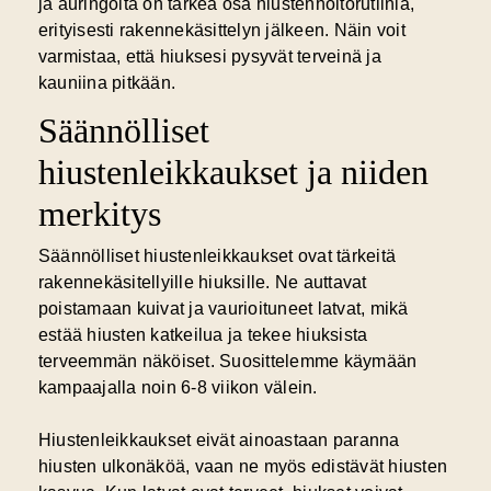
ja auringolta on tärkeä osa hiustenhoitorutiinia,
erityisesti rakennekäsittelyn jälkeen. Näin voit
varmistaa, että hiuksesi pysyvät terveinä ja
kauniina pitkään.
Säännölliset
hiustenleikkaukset ja niiden
merkitys
Säännölliset hiustenleikkaukset ovat tärkeitä
rakennekäsitellyille hiuksille. Ne auttavat
poistamaan kuivat ja vaurioituneet latvat, mikä
estää hiusten katkeilua ja tekee hiuksista
terveemmän näköiset. Suosittelemme käymään
kampaajalla noin 6-8 viikon välein.
Hiustenleikkaukset eivät ainoastaan paranna
hiusten ulkonäköä, vaan ne myös edistävät hiusten