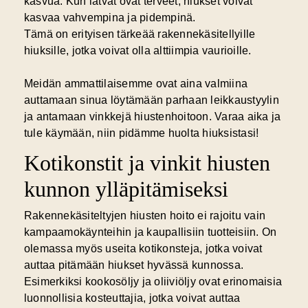
kasvua. Kun latvat ovat terveet, hiukset voivat
kasvaa vahvempina ja pidempinä.
Tämä on erityisen tärkeää rakennekäsitellyille
hiuksille, jotka voivat olla alttiimpia vaurioille.
Meidän ammattilaisemme ovat aina valmiina
auttamaan sinua löytämään parhaan leikkaustyylin
ja antamaan vinkkejä hiustenhoitoon. Varaa aika ja
tule käymään, niin pidämme huolta hiuksistasi!
Kotikonstit ja vinkit hiusten
kunnon ylläpitämiseksi
Rakennekäsiteltyjen hiusten hoito ei rajoitu vain
kampaamokäynteihin ja kaupallisiin tuotteisiin. On
olemassa myös useita kotikonsteja, jotka voivat
auttaa pitämään hiukset hyvässä kunnossa.
Esimerkiksi kookosöljy ja oliiviöljy ovat erinomaisia
luonnollisia kosteuttajia, jotka voivat auttaa