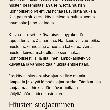
hiusten pesemistä liian usein, jotta hiusten
luonnolliset öljyt ehtivät hoitaa ja suojata hiuksia.
Kun peset hiuksesi, käytä mietoja, sulfaatittomia
shampoita ja hoitoaineita.
Kuivaa hiukset hellävaraisesti pyyhkeellä
taputtelemalla, älä hankaa. Hankaus voi vaurioittaa
hiusten rakennetta ja aiheuttaa katkeilua. Anna
hiusten kuivua mahdollisuuksien mukaan
luonnollisesti, sillä liiallinen lämpökäsittely voi
kuivattaa ja vahingoittaa hiuksia entisestään.
Jos käytät hiustenkuivaajaa, valitse matala
lämpötila ja käytä lämpösuojatuotteita. Tämä auttaa
suojaamaan hiuksia lämpövaurioilta ja
säilyttämään niiden kosteuden.
Hiusten suojaaminen