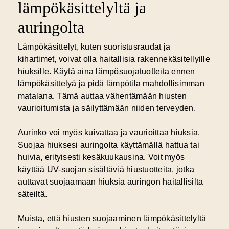
lämpökäsittelyltä ja
auringolta
Lämpökäsittelyt, kuten suoristusraudat ja
kihartimet, voivat olla haitallisia rakennekäsitellyille
hiuksille. Käytä aina lämpösuojatuotteita ennen
lämpökäsittelyä ja pidä lämpötila mahdollisimman
matalana. Tämä auttaa vähentämään hiusten
vaurioitumista ja säilyttämään niiden terveyden.
Aurinko voi myös kuivattaa ja vaurioittaa hiuksia.
Suojaa hiuksesi auringolta käyttämällä hattua tai
huivia, erityisesti kesäkuukausina. Voit myös
käyttää UV-suojan sisältäviä hiustuotteita, jotka
auttavat suojaamaan hiuksia auringon haitallisilta
säteiltä.
Muista, että hiusten suojaaminen lämpökäsittelyltä