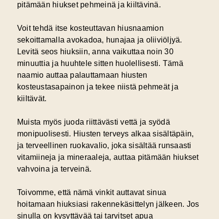
pitämään hiukset pehmeinä ja kiiltävinä.
Voit tehdä itse kosteuttavan hiusnaamion
sekoittamalla avokadoa, hunajaa ja oliiviöljyä.
Levitä seos hiuksiin, anna vaikuttaa noin 30
minuuttia ja huuhtele sitten huolellisesti. Tämä
naamio auttaa palauttamaan hiusten
kosteustasapainon ja tekee niistä pehmeät ja
kiiltävät.
Muista myös juoda riittävästi vettä ja syödä
monipuolisesti. Hiusten terveys alkaa sisältäpäin,
ja terveellinen ruokavalio, joka sisältää runsaasti
vitamiineja ja mineraaleja, auttaa pitämään hiukset
vahvoina ja terveinä.
Toivomme, että nämä vinkit auttavat sinua
hoitamaan hiuksiasi rakennekäsittelyn jälkeen. Jos
sinulla on kysyttävää tai tarvitset apua