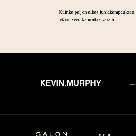
Kuinka paljon aikaa juhlakampauksen
tekemiseen kannattaa varata?
Etusivu