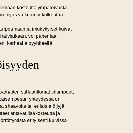
 imemään kosteutta ympäröivästä
n on myös vaikeampi kulkeutua
 turpoamaan ja imukykyiset kuivat
i talviaikaan, voi pahentaa
en, karhealla pyyhkeellä
röisyyden
 parhaiten
sulfaatittomat shampoot
,
jokaisen pesun yhteydessä on
 sheavoita tai erilaisia öljyjä.
teet antavat lisäkosteutta ja
rröttymistä erityisesti kuivissa