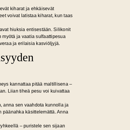
levät kiharat ja ehkäisevät
et voivat latistaa kiharat, kun taas
tavat hiuksia entisestään. Silikonit
an myötä ja vaatia sulfaattipesua
veraa ja erilaisia kasviöljyjä.
öisyyden
ys kannattaa pitää maltillisena –
n. Liian tiheä pesu voi kuivattaa
, anna sen vaahdota kunnolla ja
en päänahka käsittelemättä. Anna
yhkeellä – puristele sen sijaan