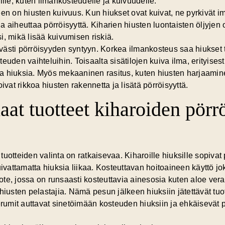
jöille, kuten ilmankosteudelle ja kuivuudelle.
een on hiusten kuivuus. Kun hiukset ovat kuivat, ne pyrkivät
a aiheuttaa pörröisyyttä. Kiharien hiusten luontaisten öljyje
i, mikä lisää kuivumisen riskiä.
ttävästi pörröisyyden syntyyn. Korkea ilmankosteus saa hiukset
euden vaihteluihin. Toisaalta sisätilojen kuiva ilma, erityisest
a hiuksia. Myös mekaaninen rasitus, kuten hiusten harjaamin
ivat rikkoa hiusten rakennetta ja lisätä pörröisyyttä.
aat tuotteet kiharoiden pör
uotteiden valinta on ratkaisevaa. Kiharoille hiuksille sopivat
kuivattamatta hiuksia liikaa. Kosteuttavan hoitoaineen käyttö 
uote, jossa on runsaasti kosteuttavia ainesosia kuten aloe veraa,
hiusten pelastajia. Nämä pesun jälkeen hiuksiin jätettävät tuot
erumit auttavat sinetöimään kosteuden hiuksiin ja ehkäisevät pö