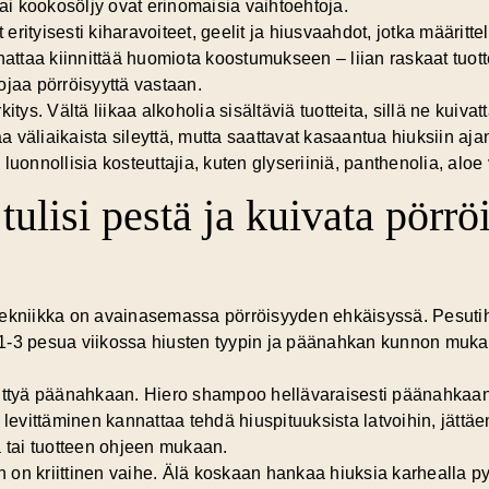
tai kookosöljy ovat erinomaisia vaihtoehtoja.
 erityisesti kiharavoiteet, geelit ja hiusvaahdot, jotka määritte
nattaa kiinnittää huomiota koostumukseen – liian raskaat tuotte
uojaa pörröisyyttä vastaan.
tys. Vältä liikaa alkoholia sisältäviä tuotteita, sillä ne kuivat
aa väliaikaista sileyttä, mutta saattavat kasaantua hiuksiin aj
n luonnollisia kosteuttajia, kuten glyseriiniä, panthenolia, aloe 
tulisi pestä ja kuivata pörr
tekniikka on avainasemassa pörröisyyden ehkäisyssä. Pesutihe
ää 1-3 pesua viikossa hiusten tyypin ja päänahkan kunnon mukaa
kittyä päänahkaan. Hiero shampoo hellävaraisesti päänahkaan
 levittäminen
kannattaa tehdä hiuspituuksista latvoihin, jättä
a tai tuotteen ohjeen mukaan.
on kriittinen vaihe. Älä koskaan hankaa hiuksia karhealla py