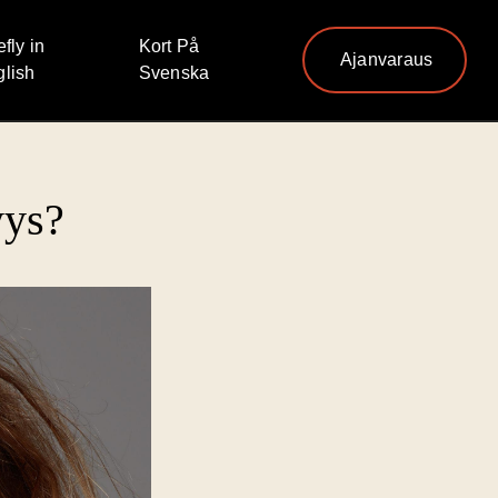
efly in
Kort På
Ajanvaraus
lish
Svenska
yys?