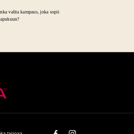
nka valita kampaus, joka sopii
lapukuun?
ka tarjoaa