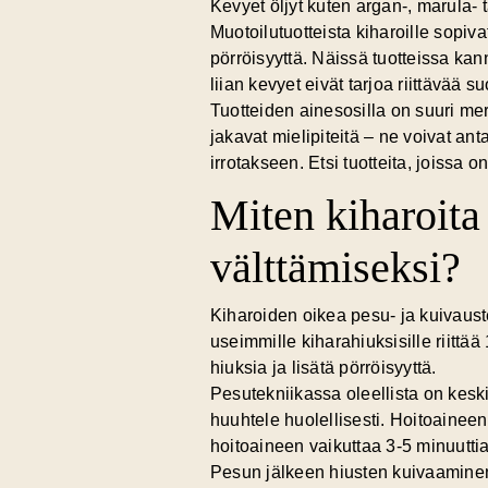
Kevyet öljyt kuten argan-, marula- 
Muotoilutuotteista kiharoille sopivat
pörröisyyttä. Näissä tuotteissa kan
liian kevyet eivät tarjoa riittävää s
Tuotteiden ainesosilla on suuri merki
jakavat mielipiteitä – ne voivat ant
irrotakseen. Etsi tuotteita, joissa o
Miten kiharoita 
välttämiseksi?
Kiharoiden oikea pesu- ja kuivaus
useimmille kiharahiuksisille riitt
hiuksia ja lisätä pörröisyyttä.
Pesutekniikassa oleellista on kes
huuhtele huolellisesti.
Hoitoaineen
hoitoaineen vaikuttaa 3-5 minuutti
Pesun jälkeen hiusten kuivaaminen 