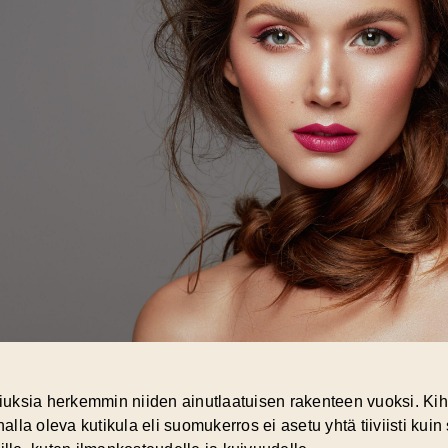
 hiuksia herkemmin niiden ainutlaatuisen rakenteen vuoksi. Ki
nnalla oleva
kutikula eli suomukerros
ei asetu yhtä tiiviisti ku