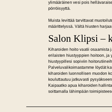
ylimääräinen vesi pois hellävarais
pörröisyyttä.
Muista levittää tarvittavat muotoil
määrittelyssä. Vältä hiusten harja
Salon Klipsi – k
Kiharoiden hoito vaatii osaamista j
erilaisten hiustyyppien hoitoon, j
hiustyypillesi sopiviin hoitorutiineih
Palveluvalikoimastamme löydät katta
kiharoiden luonnollisen muodon kor
kouluttautuu jatkuvasti pysyäkseen 
Kaipaatko apua kiharoiden hallintaa
soittamalla lähimpään toimipistee