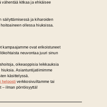
mä vähentää kitkaa ja ehkäisee
n säilyttämisessä ja kiharoiden
 hoitoaineen ollessa hiuksissa.
iset kampaajamme ovat erikoistuneet
lökohtaista neuvontaa juuri sinun
ushoitoja, oikeaoppisia leikkauksia
 hiuksia.
Asiantuntijatiimimme
sten käsittelyssä.
i helposti
verkkosivuiltamme tai
– ilman pörröisyyttä!