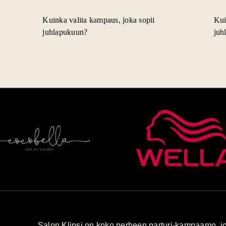
Kuinka valita kampaus, joka sopii
Kui
juhlapukuun?
juh
Salon Klipsi on koko perheen parturi-kampaamo, jo