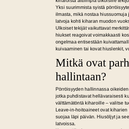
kiharoista alttiimpia ulkoisille teki
Yksi suurimmista syistä pörröisyyt
ilmasta, mikä nostaa hiussuomuja j
latvoja kohti kiharan muodon vuoks
Ulkoiset tekijät vaikuttavat merki
hiukset reagoivat voimakkaasti kost
ongelmaa entisestään kuivattamall
kuivaaminen tai kovat hiuslenkit, vo
Mitkä ovat parh
hallintaan?
Pörröisyyden hallinnassa oikeiden t
jotka puhdistavat hellävaraisesti 
välttämätöntä kiharoille – valitse t
Leave-in-hoitoaineet ovat kiharien 
suojaa läpi päivän. Hiusöljyt ja se
latvoissa.