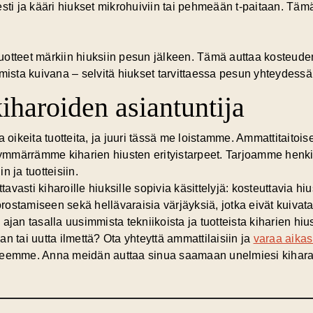
esti ja kääri hiukset mikrohuiviin tai pehmeään t-paitaan. Tä
utuotteet märkiin hiuksiin pesun jälkeen. Tämä auttaa kosteude
amista kuivana – selvitä hiukset tarvittaessa pesun yhteydessä
iharoiden asiantuntija
a oikeita tuotteita, ja juuri tässä me loistamme. Ammattitaito
a ymmärrämme kiharien hiusten erityistarpeet. Tarjoamme henki
in ja tuotteisiin.
vasti kiharoille hiuksille sopivia käsittelyjä: kosteuttavia hi
ostamiseen sekä hellävaraisia värjäyksiä, jotka eivät kuivata
ajan tasalla uusimmista tekniikoista ja tuotteista kiharien hiu
n tai uutta ilmettä? Ota yhteyttä ammattilaisiin ja
varaa aikas
seemme. Anna meidän auttaa sinua saamaan unelmiesi kiharat 