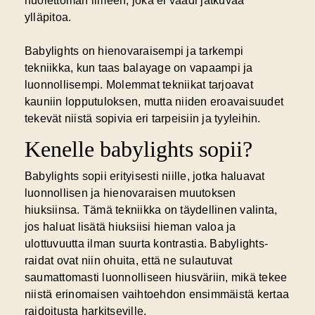
huolettoman ilmeen, joka ei vaadi jatkuvaa
ylläpitoa.
Babylights on hienovaraisempi ja tarkempi
tekniikka, kun taas balayage on vapaampi ja
luonnollisempi. Molemmat tekniikat tarjoavat
kauniin lopputuloksen, mutta niiden eroavaisuudet
tekevät niistä sopivia eri tarpeisiin ja tyyleihin.
Kenelle babylights sopii?
Babylights sopii erityisesti niille, jotka haluavat
luonnollisen ja hienovaraisen muutoksen
hiuksiinsa. Tämä tekniikka on täydellinen valinta,
jos haluat lisätä hiuksiisi hieman valoa ja
ulottuvuutta ilman suurta kontrastia. Babylights-
raidat ovat niin ohuita, että ne sulautuvat
saumattomasti luonnolliseen hiusväriin, mikä tekee
niistä erinomaisen vaihtoehdon ensimmäistä kertaa
raidoitusta harkitseville.