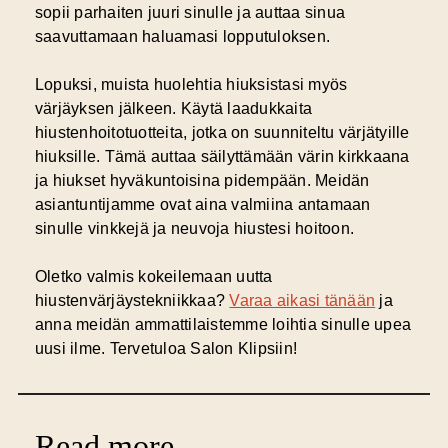
sopii parhaiten juuri sinulle ja auttaa sinua
saavuttamaan haluamasi lopputuloksen.
Lopuksi, muista huolehtia hiuksistasi myös
värjäyksen jälkeen. Käytä laadukkaita
hiustenhoitotuotteita, jotka on suunniteltu värjätyille
hiuksille. Tämä auttaa säilyttämään värin kirkkaana
ja hiukset hyväkuntoisina pidempään. Meidän
asiantuntijamme ovat aina valmiina antamaan
sinulle vinkkejä ja neuvoja hiustesi hoitoon.
Oletko valmis kokeilemaan uutta
hiustenvärjäystekniikkaa?
Varaa aikasi tänään
ja
anna meidän ammattilaistemme loihtia sinulle upea
uusi ilme. Tervetuloa Salon Klipsiin!
Read more