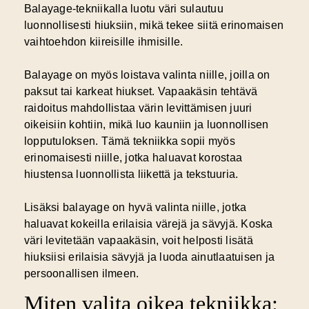
Balayage-tekniikalla luotu väri sulautuu
luonnollisesti hiuksiin, mikä tekee siitä erinomaisen
vaihtoehdon kiireisille ihmisille.
Balayage on myös loistava valinta niille, joilla on
paksut tai karkeat hiukset. Vapaakäsin tehtävä
raidoitus mahdollistaa värin levittämisen juuri
oikeisiin kohtiin, mikä luo kauniin ja luonnollisen
lopputuloksen. Tämä tekniikka sopii myös
erinomaisesti niille, jotka haluavat korostaa
hiustensa luonnollista liikettä ja tekstuuria.
Lisäksi balayage on hyvä valinta niille, jotka
haluavat kokeilla erilaisia värejä ja sävyjä. Koska
väri levitetään vapaakäsin, voit helposti lisätä
hiuksiisi erilaisia sävyjä ja luoda ainutlaatuisen ja
persoonallisen ilmeen.
Miten valita oikea tekniikka: