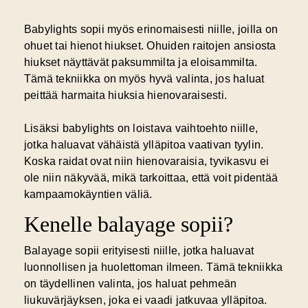
Babylights sopii myös erinomaisesti niille, joilla on
ohuet tai hienot hiukset. Ohuiden raitojen ansiosta
hiukset näyttävät paksummilta ja eloisammilta.
Tämä tekniikka on myös hyvä valinta, jos haluat
peittää harmaita hiuksia hienovaraisesti.
Lisäksi babylights on loistava vaihtoehto niille,
jotka haluavat vähäistä ylläpitoa vaativan tyylin.
Koska raidat ovat niin hienovaraisia, tyvikasvu ei
ole niin näkyvää, mikä tarkoittaa, että voit pidentää
kampaamokäyntien väliä.
Kenelle balayage sopii?
Balayage sopii erityisesti niille, jotka haluavat
luonnollisen ja huolettoman ilmeen. Tämä tekniikka
on täydellinen valinta, jos haluat pehmeän
liukuvärjäyksen, joka ei vaadi jatkuvaa ylläpitoa.