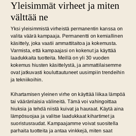
Yleisimmät virheet ja miten
välttää ne
Yksi yleisimmistä virheistä permanentin kanssa on
valita väärä kampaaja. Permanentti on kemiallinen
käsittely, joka vaatii ammattitaitoa ja kokemusta.
Varmista, että kampaajasi on kokenut ja käyttää
laadukkaita tuotteita. Meillä on yli 30 vuoden
kokemus hiusten käsittelystä, ja ammattilaisemme
ovat jatkuvasti kouluttautuneet uusimpiin trendeihin
ja tekniikoihin.
Kihartamisen yleinen virhe on käyttää liikaa lämpöä
tai vääränlaisia välineitä. Tämä voi vahingoittaa
hiuksia ja tehdä niistä kuivat ja hauraat. Käytä aina
lämpösuojaa ja valitse laadukkaat kihartimet ja
suoristusraudat. Kampaajamme voivat suositella
parhaita tuotteita ja antaa vinkkejä, miten saat