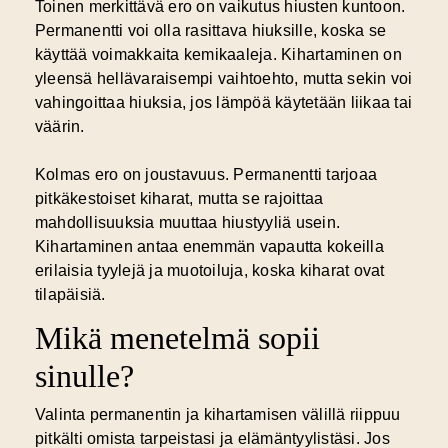
Toinen merkittävä ero on vaikutus hiusten kuntoon.
Permanentti voi olla rasittava hiuksille, koska se
käyttää voimakkaita kemikaaleja. Kihartaminen on
yleensä hellävaraisempi vaihtoehto, mutta sekin voi
vahingoittaa hiuksia, jos lämpöä käytetään liikaa tai
väärin.
Kolmas ero on joustavuus. Permanentti tarjoaa
pitkäkestoiset kiharat, mutta se rajoittaa
mahdollisuuksia muuttaa hiustyyliä usein.
Kihartaminen antaa enemmän vapautta kokeilla
erilaisia tyylejä ja muotoiluja, koska kiharat ovat
tilapäisiä.
Mikä menetelmä sopii
sinulle?
Valinta permanentin ja kihartamisen välillä riippuu
pitkälti omista tarpeistasi ja elämäntyylistäsi. Jos