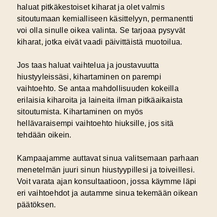
haluat pitkäkestoiset kiharat ja olet valmis
sitoutumaan kemialliseen käsittelyyn, permanentti
voi olla sinulle oikea valinta. Se tarjoaa pysyvät
kiharat, jotka eivät vaadi päivittäistä muotoilua.
Jos taas haluat vaihtelua ja joustavuutta
hiustyyleissäsi, kihartaminen on parempi
vaihtoehto. Se antaa mahdollisuuden kokeilla
erilaisia kiharoita ja laineita ilman pitkäaikaista
sitoutumista. Kihartaminen on myös
hellävaraisempi vaihtoehto hiuksille, jos sitä
tehdään oikein.
Kampaajamme auttavat sinua valitsemaan parhaan
menetelmän juuri sinun hiustyypillesi ja toiveillesi.
Voit varata ajan konsultaatioon, jossa käymme läpi
eri vaihtoehdot ja autamme sinua tekemään oikean
päätöksen.