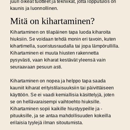
juuri oikeat tuotteet ja tekniikat, jotta lopputulos on
kaunis ja luonnollinen.
Mitä on kihartaminen?
Kihartaminen on tilapäinen tapa luoda kiharoita
hiuksiin. Se voidaan tehdä monin eri tavoin, kuten
kihartimella, suoristusraudalla tai jopa lämpörullilla.
Kihartaminen ei muuta hiusten rakennetta
pysyvästi, vaan kiharat kestävät yleensä vain
seuraavaan pesuun asti.
Kihartaminen on nopea ja helppo tapa saada
kauniit kiharat erityistilaisuuksiin tai päivittäiseen
käyttöön. Se ei vaadi kemiallisia käsittelyjä, joten
se on hellävaraisempi vaihtoehto hiuksille.
Kihartaminen sopii kaikille hiustyypeille ja -
pituuksille, ja se antaa mahdollisuuden kokeilla
erilaisia tyylejä ilman sitoutumista.