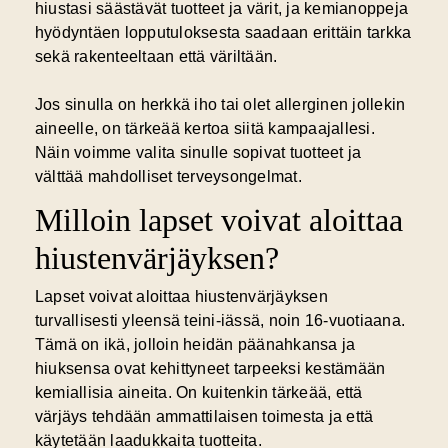
hiustasi säästävät tuotteet ja värit, ja kemianoppeja
hyödyntäen lopputuloksesta saadaan erittäin tarkka
sekä rakenteeltaan että väriltään.
Jos sinulla on herkkä iho tai olet allerginen jollekin
aineelle, on tärkeää kertoa siitä kampaajallesi.
Näin voimme valita sinulle sopivat tuotteet ja
välttää mahdolliset terveysongelmat.
Milloin lapset voivat aloittaa
hiustenvärjäyksen?
Lapset voivat aloittaa hiustenvärjäyksen
turvallisesti yleensä teini-iässä, noin 16-vuotiaana.
Tämä on ikä, jolloin heidän päänahkansa ja
hiuksensa ovat kehittyneet tarpeeksi kestämään
kemiallisia aineita. On kuitenkin tärkeää, että
värjäys tehdään ammattilaisen toimesta ja että
käytetään laadukkaita tuotteita.