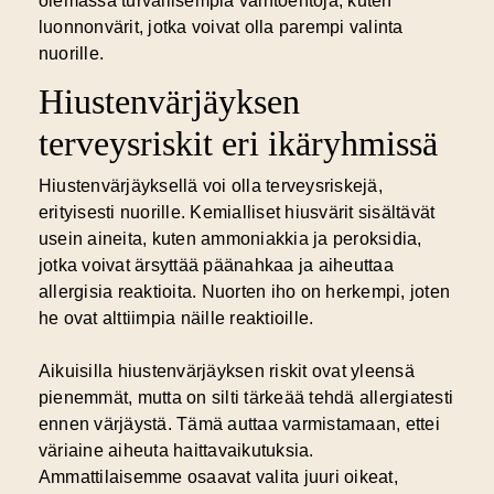
olemassa turvallisempia vaihtoehtoja, kuten
luonnonvärit, jotka voivat olla parempi valinta
nuorille.
Hiustenvärjäyksen
terveysriskit eri ikäryhmissä
Hiustenvärjäyksellä voi olla terveysriskejä,
erityisesti nuorille. Kemialliset hiusvärit sisältävät
usein aineita, kuten ammoniakkia ja peroksidia,
jotka voivat ärsyttää päänahkaa ja aiheuttaa
allergisia reaktioita. Nuorten iho on herkempi, joten
he ovat alttiimpia näille reaktioille.
Aikuisilla hiustenvärjäyksen riskit ovat yleensä
pienemmät, mutta on silti tärkeää tehdä allergiatesti
ennen värjäystä. Tämä auttaa varmistamaan, ettei
väriaine aiheuta haittavaikutuksia.
Ammattilaisemme osaavat valita juuri oikeat,