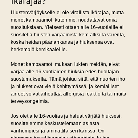
ikärajaa?
Hiustenvärjäykselle ei ole virallista ikärajaa, mutta
monet kampaamot, kuten me, noudattavat omia
suosituksiaan. Yleisesti ottaen alle 16-vuotiaille ei
suositella hiusten värjäämistä kemiallisilla väreillä,
koska heidän päänahkansa ja hiuksensa ovat
herkempiä kemikaaleille.
Monet kampaamot, mukaan lukien meidän, eivät
värjää alle 16-vuotiaiden hiuksia edes huoltajan
suostumuksella. Tämä johtuu siitä, että nuorten iho
ja hiukset ovat vielä kehittymässä, ja kemialliset
aineet voivat aiheuttaa allergisia reaktioita tai muita
terveysongelmia.
Jos olet alle 16-vuotias ja haluat värjätä hiuksesi,
suosittelemme keskustelemaan asiasta
vanhempiesi ja ammattilaisen kanssa. On