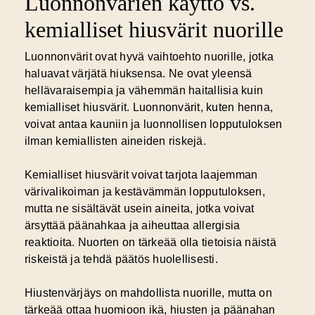
Luonnonvärien käyttö vs.
kemialliset hiusvärit nuorille
Luonnonvärit ovat hyvä vaihtoehto nuorille, jotka
haluavat värjätä hiuksensa. Ne ovat yleensä
hellävaraisempia ja vähemmän haitallisia kuin
kemialliset hiusvärit. Luonnonvärit, kuten henna,
voivat antaa kauniin ja luonnollisen lopputuloksen
ilman kemiallisten aineiden riskejä.
Kemialliset hiusvärit voivat tarjota laajemman
värivalikoiman ja kestävämmän lopputuloksen,
mutta ne sisältävät usein aineita, jotka voivat
ärsyttää päänahkaa ja aiheuttaa allergisia
reaktioita. Nuorten on tärkeää olla tietoisia näistä
riskeistä ja tehdä päätös huolellisesti.
Hiustenvärjäys on mahdollista nuorille, mutta on
tärkeää ottaa huomioon ikä, hiusten ja päänahan