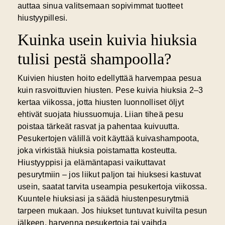
auttaa sinua valitsemaan sopivimmat tuotteet
hiustyypillesi.
Kuinka usein kuivia hiuksia
tulisi pestä shampoolla?
Kuivien hiusten hoito
edellyttää harvempaa pesua
kuin rasvoittuvien hiusten. Pese kuivia hiuksia 2–3
kertaa viikossa, jotta hiusten luonnolliset öljyt
ehtivät suojata hiussuomuja. Liian tiheä pesu
poistaa tärkeät rasvat ja pahentaa kuivuutta.
Pesukertojen välillä voit käyttää kuivashampoota,
joka virkistää hiuksia poistamatta kosteutta.
Hiustyyppisi ja elämäntapasi vaikuttavat
pesurytmiin – jos liikut paljon tai hiuksesi kastuvat
usein, saatat tarvita useampia pesukertoja viikossa.
Kuuntele hiuksiasi ja säädä
hiustenpesu
rytmiä
tarpeen mukaan. Jos hiukset tuntuvat kuivilta pesun
jälkeen, harvenna pesukertoja tai vaihda