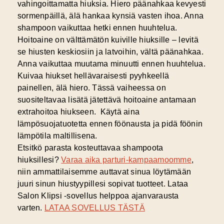
vahingoittamatta hiuksia. Hiero päänahkaa kevyesti
sormenpäillä, älä hankaa kynsiä vasten ihoa. Anna
shampoon vaikuttaa hetki ennen huuhtelua.
Hoitoaine on välttämätön kuiville hiuksille – levitä
se hiusten keskiosiin ja latvoihin, vältä päänahkaa.
Anna vaikuttaa muutama minuutti ennen huuhtelua.
Kuivaa hiukset hellävaraisesti pyyhkeellä
painellen, älä hiero. Tässä vaiheessa on
suositeltavaa lisätä jätettävä hoitoaine antamaan
extrahoitoa hiukseen. Käytä aina
lämpösuojatuotetta ennen föönausta ja pidä föönin
lämpötila maltillisena.
Etsitkö parasta
kosteuttavaa shampoota
hiuksillesi?
Varaa aika parturi-kampaamoomme
,
niin ammattilaisemme auttavat sinua löytämään
juuri sinun hiustyypillesi sopivat tuotteet. Lataa
Salon Klipsi -sovellus helppoa ajanvarausta
varten.
LATAA SOVELLUS TÄSTÄ