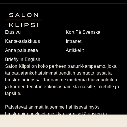
Etusivu
Kort På Svenska
Kanta-asiakkuus
Intranet
Anna palautetta
Artikkelit
Briefly in English
Salon Klipsi on koko perheen parturi-kampaamo, joka
tarjoaa ajankohtaisimmat trendit hiusmuotoilussa ja
hiusten hoidossa. Tarjoamme modernia hiusmuotoilua
ja kauneudenalan erikoisosaamista naisille, miehille ja
lapsille.
Palvelevat ammattilaisemme hallitsevat myös
hiustenpidennykset, meikkauksen sekä ripsien ja
kulmien värjäyksen.