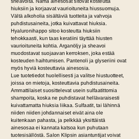
sheavoita. Nämä ainesosat sitovat kosteutta
hiuksiin ja korjaavat vaurioituneita hiussuomuja.
Vältä alkoholia sisältäviä tuotteita ja vahvoja
puhdistusaineita, jotka kuivattavat hiuksia.
Hyaluronihappo sitoo kosteutta hiuksiin
tehokkaasti, kun taas keratiini täyttää hiusten
vaurioituneita kohtia. Arganöljy ja sheavoi
muodostavat suojaavan kerroksen, joka estää
kosteuden haihtumisen. Pantenoli ja glyseriini ovat
myös hyviä kosteuttavia ainesosia.
Lue tuotetiedot huolellisesti ja valitse
hiustuotteet
,
joissa on mietoja, kosteuttavia puhdistusaineita.
Ammattilaiset suosittelevat usein sulfaatittomia
shampoita, koska ne puhdistavat hellävaraisesti
kuivattamatta hiuksia liikaa. Sulfaatit, tai lähinnä
niiden niiden johdannaiset eivät aina ole
kuitenkaan pahasta, ja pelkkää yksittäistä
ainesosaa ei kannata katsoa kun puhutaan
tuotesisällöstä. Salon Klipsin asiantuntijat voivat