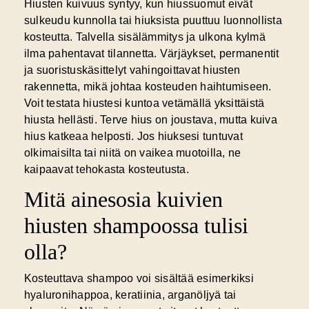
Hiusten kuivuus syntyy, kun hiussuomut eivät
sulkeudu kunnolla tai hiuksista puuttuu luonnollista
kosteutta. Talvella sisälämmitys ja ulkona kylmä
ilma pahentavat tilannetta. Värjäykset, permanentit
ja suoristuskäsittelyt vahingoittavat hiusten
rakennetta, mikä johtaa kosteuden haihtumiseen.
Voit testata hiustesi kuntoa vetämällä yksittäistä
hiusta hellästi. Terve hius on joustava, mutta kuiva
hius katkeaa helposti. Jos hiuksesi tuntuvat
olkimaisilta tai niitä on vaikea muotoilla, ne
kaipaavat tehokasta kosteutusta.
Mitä ainesosia kuivien
hiusten shampoossa tulisi
olla?
Kosteuttava shampoo
voi sisältää esimerkiksi
hyaluronihappoa, keratiinia, arganöljyä tai