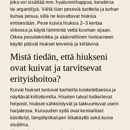
joka voi sisältää mm. hyaluronihappoa, keratiinia
tai arganöljyä. Vältä liian peseviä tuotteita ja turhan
tiuhaa pesua, sillä ne kuivattavat hiuksia
entisestään. Pese kuivia hiuksia 2–3 kertaa
viikossa ja käytä lämmintä vettä kuuman sijaan.
Oikea pesutekniikka ja säännöllinen hoitoaineen
käyttö pitävät hiukset terveinä ja kiiltävinä.
Mistä tiedän, että hiukseni
ovat kuivat ja tarvitsevat
erityishoitoa?
Kuivat hiukset
tuntuvat karheilta kosketettaessa ja
näyttävät kiillottomilta. Hiusten latvat halkeilevat
helposti, hiukset sähköistyvät ja takkuuntuvat usein
harjatessa. Kuivuuden syitä ovat kemialliset
käsittelyt, lämpötyökalujen liikakäyttö sekä kuiva
sisäilma.