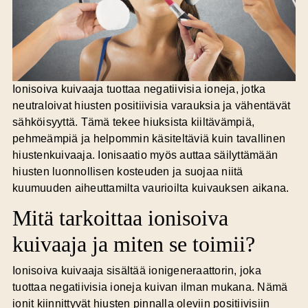
Ionisoiva kuivaaja
tuottaa negatiivisia ioneja, jotka
neutraloivat hiusten positiivisia varauksia ja vähentävät
sähköisyyttä. Tämä tekee hiuksista kiiltävämpiä,
pehmeämpiä ja helpommin käsiteltäviä kuin tavallinen
hiustenkuivaaja. Ionisaatio myös auttaa säilyttämään
hiusten luonnollisen kosteuden ja suojaa niitä
kuumuuden aiheuttamilta vaurioilta kuivauksen aikana.
Mitä tarkoittaa ionisoiva
kuivaaja ja miten se toimii?
Ionisoiva kuivaaja sisältää ionigeneraattorin, joka
tuottaa negatiivisia ioneja kuivan ilman mukana. Nämä
ionit kiinnittyvät hiusten pinnalla oleviin positiivisiin