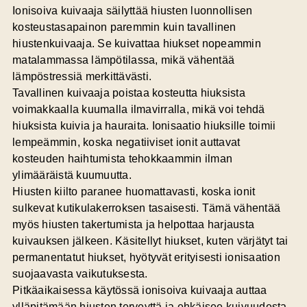
Ionisoiva kuivaaja säilyttää hiusten luonnollisen
kosteustasapainon paremmin kuin tavallinen
hiustenkuivaaja. Se kuivattaa hiukset nopeammin
matalammassa lämpötilassa, mikä vähentää
lämpöstressiä merkittävästi.
Tavallinen kuivaaja poistaa kosteutta hiuksista
voimakkaalla kuumalla ilmavirralla, mikä voi tehdä
hiuksista kuivia ja hauraita.
Ionisaatio hiuksille
toimii
lempeämmin, koska negatiiviset ionit auttavat
kosteuden haihtumista tehokkaammin ilman
ylimääräistä kuumuutta.
Hiusten kiilto paranee huomattavasti, koska ionit
sulkevat kutikulakerroksen tasaisesti. Tämä vähentää
myös hiusten takertumista ja helpottaa harjausta
kuivauksen jälkeen. Käsitellyt hiukset, kuten värjätyt tai
permanentatut hiukset, hyötyvät erityisesti ionisaation
suojaavasta vaikutuksesta.
Pitkäaikaisessa käytössä ionisoiva kuivaaja auttaa
ylläpitämään hiusten terveyttä ja ehkäisee kuivuudesta