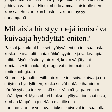
johtuvia vaurioita. Hiustenhoito ammattilaistuotteiden
kanssa tehostuu, kun hiusten rakenne pysyy
eheämpänä.
Millaisia hiustyyppejä ionisoiva
kuivaaja hyödyttää eniten?
Paksut ja karkeat hiukset hyötyvät eniten ionisaatiosta,
koska ne ovat alttiimpia sähköisyydelle ja vaikeampia
hallita. Myös käsitellyt hiukset, kuten värjätyt tai
kemiallisesti muokatut, reagoivat erinomaisesti
ioniteknologiaan.
Kiharoille ja aaltoileville hiuksille
ionisoiva kuivaaja on
erityisen hyödyllinen, koska se vähentää kiharoiden
pörröisyyttä ja tekee niistä selkeämmät ja paremmin
määrittyneet. Myös ohuet hiukset hyötyvät ionisaatiosta,
kunhan lämpötila pidetään maltillisena.
Luonnostaan rasvoittuvat hiukset kuivuvat ionisaatiolla