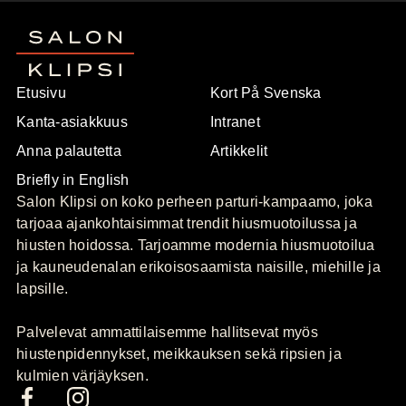
Etusivu
Kort På Svenska
Kanta-asiakkuus
Intranet
Anna palautetta
Artikkelit
Briefly in English
Salon Klipsi on koko perheen parturi-kampaamo, joka
tarjoaa ajankohtaisimmat trendit hiusmuotoilussa ja
hiusten hoidossa. Tarjoamme modernia hiusmuotoilua
ja kauneudenalan erikoisosaamista naisille, miehille ja
lapsille.
Palvelevat ammattilaisemme hallitsevat myös
hiustenpidennykset, meikkauksen sekä ripsien ja
kulmien värjäyksen.