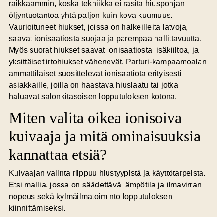
raikkaammin, koska tekniikka ei rasita hiuspohjan
öljyntuotantoa yhtä paljon kuin kova kuumuus.
Vaurioituneet hiukset, joissa on halkeilleita latvoja,
saavat ionisaatiosta suojaa ja parempaa hallittavuutta.
Myös suorat hiukset saavat ionisaatiosta lisäkiiltoa, ja
yksittäiset irtohiukset vähenevät. Parturi-kampaamoalan
ammattilaiset suosittelevat ionisaatiota erityisesti
asiakkaille, joilla on haastava hiuslaatu tai jotka
haluavat salonkitasoisen lopputuloksen kotona.
Miten valita oikea ionisoiva
kuivaaja ja mitä ominaisuuksia
kannattaa etsiä?
Kuivaajan valinta riippuu hiustyypistä ja käyttötarpeista.
Etsi mallia, jossa on säädettävä lämpötila ja ilmavirran
nopeus sekä kylmäilmatoiminto lopputuloksen
kiinnittämiseksi.