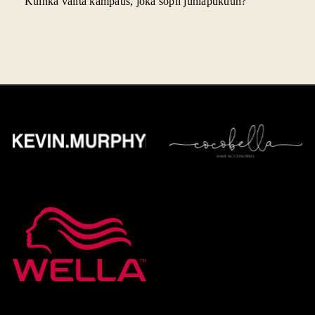
Kuinka valita kampaus, joka sopii juhlapukuun?