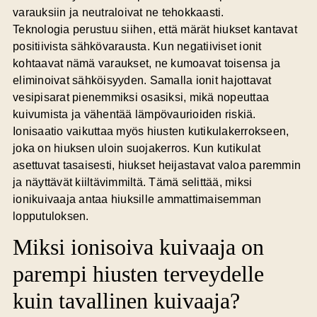
varauksiin ja neutraloivat ne tehokkaasti.
Teknologia perustuu siihen, että märät hiukset kantavat
positiivista sähkövarausta. Kun
negatiiviset ionit
kohtaavat nämä varaukset, ne kumoavat toisensa ja
eliminoivat sähköisyyden. Samalla ionit hajottavat
vesipisarat pienemmiksi osasiksi, mikä nopeuttaa
kuivumista ja vähentää lämpövaurioiden riskiä.
Ionisaatio vaikuttaa myös hiusten kutikulakerrokseen,
joka on hiuksen uloin suojakerros. Kun kutikulat
asettuvat tasaisesti, hiukset heijastavat valoa paremmin
ja näyttävät kiiltävimmiltä. Tämä selittää, miksi
ionikuivaaja antaa hiuksille ammattimaisemman
lopputuloksen.
Miksi ionisoiva kuivaaja on
parempi hiusten terveydelle
kuin tavallinen kuivaaja?