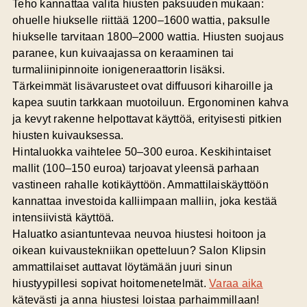
Teho kannattaa valita hiusten paksuuden mukaan:
ohuelle hiukselle riittää 1200–1600 wattia, paksulle
hiukselle tarvitaan 1800–2000 wattia.
Hiusten suojaus
paranee, kun kuivaajassa on keraaminen tai
turmaliinipinnoite ionigeneraattorin lisäksi.
Tärkeimmät lisävarusteet ovat diffuusori kiharoille ja
kapea suutin tarkkaan muotoiluun. Ergonominen kahva
ja kevyt rakenne helpottavat käyttöä, erityisesti pitkien
hiusten kuivauksessa.
Hintaluokka vaihtelee 50–300 euroa. Keskihintaiset
mallit (100–150 euroa) tarjoavat yleensä parhaan
vastineen rahalle kotikäyttöön. Ammattilaiskäyttöön
kannattaa investoida kalliimpaan malliin, joka kestää
intensiivistä käyttöä.
Haluatko asiantuntevaa neuvoa hiustesi hoitoon ja
oikean kuivaustekniikan opetteluun?
Salon Klipsin
ammattilaiset auttavat löytämään juuri sinun
hiustyypillesi sopivat hoitomenetelmät.
Varaa aika
kätevästi ja anna hiustesi loistaa parhaimmillaan!