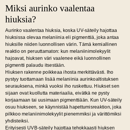
Miksi aurinko vaalentaa
hiuksia?
Aurinko vaalentaa hiuksia, koska UV-säteily hajottaa
hiuksissa olevaa melaniinia eli pigmenttiä, joka antaa
hiuksille niiden luonnollisen värin. Tämä kemiallinen
reaktio on peruuttamaton: kun melaniinimolekyylit
hajoavat, hiuksen väri vaalenee eikä luonnollinen
pigmentti palaudu itsestään.
Hiuksen rakenne poikkeaa ihosta merkittävästi. Iho
pystyy tuottamaan lisää melaniinia aurinkoaltistuksen
seurauksena, minkä vuoksi iho ruskettuu. Hiukset sen
sijaan ovat kuollutta materiaalia, eivätkä ne pysty
korjaamaan tai uusimaan pigmenttiään. Kun UV-säteily
osuu hiukseen, se käynnistää hapettumisreaktion, joka
pilkkoo melaniinimolekyylit pienemmiksi ja värittömiksi
yhdisteiksi.
Erityisesti UVB-säteily hajottaa tehokkaasti hiuksen