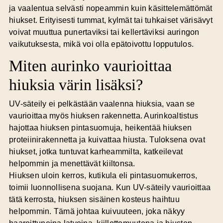
ja vaalentua selvästi nopeammin kuin käsittelemättömät
hiukset. Erityisesti tummat, kylmät tai tuhkaiset värisävyt
voivat muuttua punertaviksi tai kellertäviksi auringon
vaikutuksesta, mikä voi olla epätoivottu lopputulos.
Miten aurinko vaurioittaa
hiuksia värin lisäksi?
UV-säteily ei pelkästään vaalenna hiuksia, vaan se
vaurioittaa myös hiuksen rakennetta. Aurinkoaltistus
hajottaa hiuksen pintasuomuja, heikentää hiuksen
proteiinirakennetta ja kuivattaa hiusta. Tuloksena ovat
hiukset, jotka tuntuvat karheammilta, katkeilevat
helpommin ja menettävät kiiltonsa.
Hiuksen uloin kerros, kutikula eli pintasuomukerros,
toimii luonnollisena suojana. Kun UV-säteily vaurioittaa
tätä kerrosta, hiuksen sisäinen kosteus haihtuu
helpommin. Tämä johtaa kuivuuteen, joka näkyy