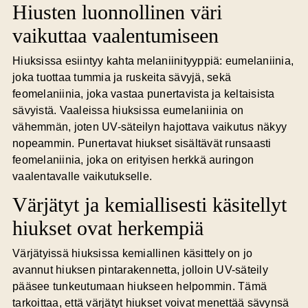
Hiusten luonnollinen väri
vaikuttaa vaalentumiseen
Hiuksissa esiintyy kahta melaniinityyppiä: eumelaniinia,
joka tuottaa tummia ja ruskeita sävyjä, sekä
feomelaniinia, joka vastaa punertavista ja keltaisista
sävyistä. Vaaleissa hiuksissa eumelaniinia on
vähemmän, joten UV-säteilyn hajottava vaikutus näkyy
nopeammin. Punertavat hiukset sisältävät runsaasti
feomelaniinia, joka on erityisen herkkä auringon
vaalentavalle vaikutukselle.
Värjätyt ja kemiallisesti käsitellyt
hiukset ovat herkempiä
Värjätyissä hiuksissa kemiallinen käsittely on jo
avannut hiuksen pintarakennetta, jolloin UV-säteily
pääsee tunkeutumaan hiukseen helpommin. Tämä
tarkoittaa, että värjätyt hiukset voivat menettää sävynsä