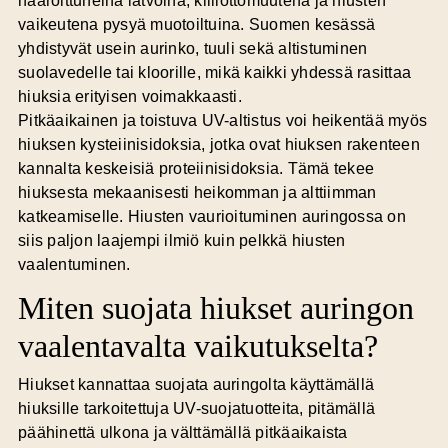
haaroittuneina latvoina, kiillottomuutena ja hiusten
vaikeutena pysyä muotoiltuina. Suomen kesässä
yhdistyvät usein aurinko, tuuli sekä altistuminen
suolavedelle tai kloorille, mikä kaikki yhdessä rasittaa
hiuksia erityisen voimakkaasti.
Pitkäaikainen ja toistuva UV-altistus voi heikentää myös
hiuksen kysteiinisidoksia, jotka ovat hiuksen rakenteen
kannalta keskeisiä proteiinisidoksia. Tämä tekee
hiuksesta mekaanisesti heikomman ja alttiimman
katkeamiselle. Hiusten vaurioituminen auringossa on
siis paljon laajempi ilmiö kuin pelkkä hiusten
vaalentuminen.
Miten suojata hiukset auringon
vaalentavalta vaikutukselta?
Hiukset kannattaa suojata auringolta käyttämällä
hiuksille tarkoitettuja UV-suojatuotteita, pitämällä
päähinettä ulkona ja välttämällä pitkäaikaista