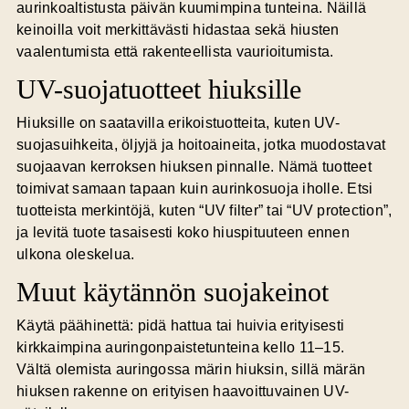
aurinkoaltistusta päivän kuumimpina tunteina. Näillä
keinoilla voit merkittävästi hidastaa sekä hiusten
vaalentumista että rakenteellista vaurioitumista.
UV-suojatuotteet hiuksille
Hiuksille on saatavilla erikoistuotteita, kuten UV-
suojasuihkeita, öljyjä ja hoitoaineita, jotka muodostavat
suojaavan kerroksen hiuksen pinnalle. Nämä tuotteet
toimivat samaan tapaan kuin aurinkosuoja iholle. Etsi
tuotteista merkintöjä, kuten “UV filter” tai “UV protection”,
ja levitä tuote tasaisesti koko hiuspituuteen ennen
ulkona oleskelua.
Muut käytännön suojakeinot
Käytä päähinettä:
pidä hattua tai huivia erityisesti
kirkkaimpina auringonpaistetunteina kello 11–15.
Vältä olemista auringossa märin hiuksin,
sillä märän
hiuksen rakenne on erityisen haavoittuvainen UV-