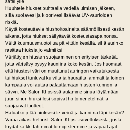
säteilylle.
Huuhtele hiukset puhtaalla vedellä
uimisen jälkeen,
sillä suolavesi ja kloorivesi lisäävät UV-vaurioiden
riskiä.
Käytä kosteuttavia hiushoitoaineita
säännöllisesti kesän
aikana, jotta hiukset säilyttävät kosteustasapainonsa.
Vältä kuumuusmuotoilua
päivittäin kesällä, sillä aurinko
rasittaa hiuksia jo valmiiksi.
Värjättyjen hiusten suojaaminen on erityisen tärkeää,
jotta värisävy pysyy kauniina koko kesän. Jos huomaat,
että hiustesi väri on muuttunut auringon vaikutuksesta
tai hiukset tuntuvat kuivilta ja haurailta, ammattitaitoinen
kampaaja voi auttaa palauttamaan hiusten kunnon ja
sävyn. Me Salon Klipsissä autamme sinua löytämään
juuri sinun hiuksillesi sopivat hoitomenetelmät ja
suojaavat tuotteet.
Haluatko pitää hiuksesi terveinä ja kauniina läpi kesän?
Varaa aikasi helposti
Salon Klipsi -sovelluksesta
, josta
löydät kaikki lähimmät toimipisteemme ja vapaat ajat