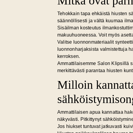
Mitkä ovat parh
Tehokkain tapa ehkäistä hiusten s
säännöllisesti ja vältä kuumaa il
Sisäilman kosteutus ilmankostuttime
makuuhuoneessa. Voit myös asettaa 
Valitse luonnonmateriaalit synteetti
luonnonharjaksista valmistettuja h
kerroksen.
Ammattilaisemme Salon Klipsillä suo
merkittävästi parantaa hiusten kun
Milloin kannatt
sähköistymison
Ammattilaisen apua kannattaa hak
näkyvästi. Pitkittynyt sähköistymi
Jos hiukset tuntuvat jatkuvasti kuiv