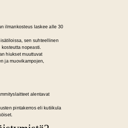
un ilmankosteus laskee alle 30
sätiloissa, sen suhteellinen
u kosteutta nopeasti.
aan hiukset muuttuvat
iden ja muovikampojen,
mmityslaitteet
alentavat
sten pintakerros eli kutiikula
öiset.