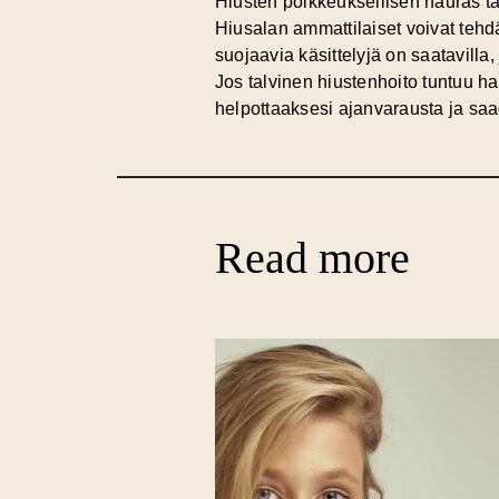
Hiusten poikkeuksellisen hauras tai
Hiusalan ammattilaiset voivat tehdä
suojaavia käsittelyjä on saatavilla
Jos talvinen hiustenhoito tuntuu h
helpottaaksesi ajanvarausta ja saad
Read more