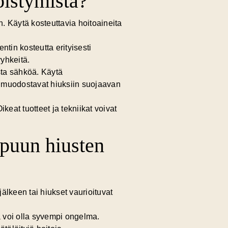
öistymistä?
n. Käytä kosteuttavia hoitoaineita
tin kosteutta erityisesti
yhkeitä.
ista sähköä. Käytä
et muodostavat hiuksiin suojaavan
eat tuotteet ja tekniikat voivat
apuun hiusten
älkeen tai hiukset vaurioituvat
sä voi olla syvempi ongelma.