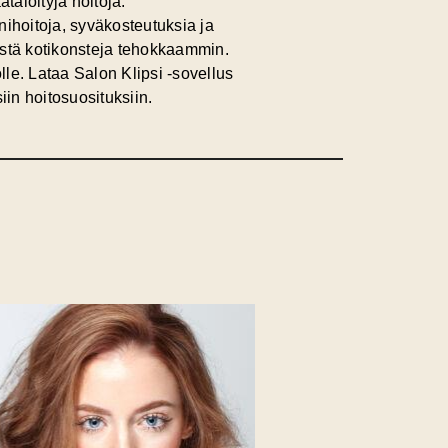
tälöityjä hoitoja.
nihoitoja, syväkosteutuksia ja
mistä kotikonsteja tehokkaammin.
lle. Lataa Salon Klipsi -sovellus
iin hoitosuosituksiin.