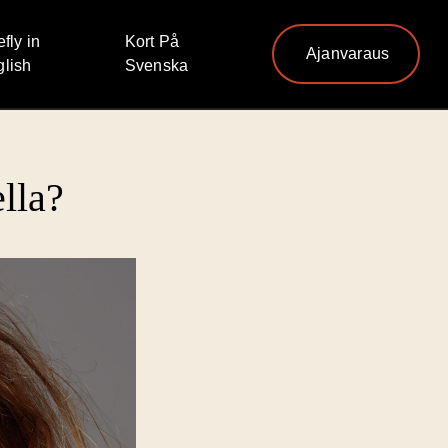
efly in
Kort På
Ajanvaraus
lish
Svenska
ella?