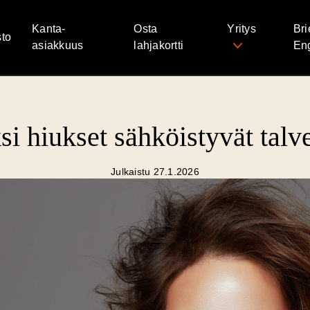
Kanta-
Osta
Yritys
Bri
to
asiakkuus
lahjakortti
Eng
i hiukset sähköistyvät talv
Julkaistu 27.1.2026