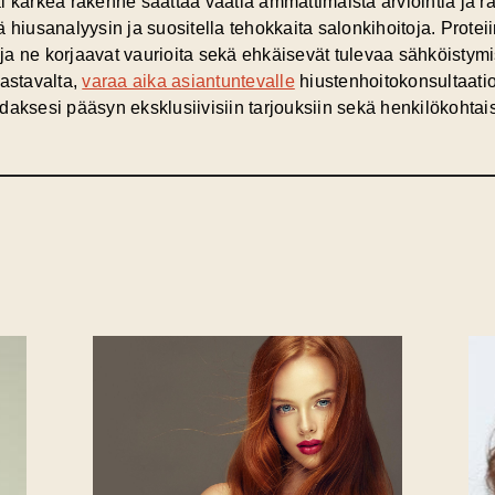
 karkea rakenne saattaa vaatia ammattimaista arviointia ja rää
 hiusanalyysin ja suositella tehokkaita salonkihoitoja. Proteii
, ja ne korjaavat vaurioita sekä ehkäisevät tulevaa sähköisty
aastavalta,
varaa aika asiantuntevalle
hiustenhoitokonsultaatio
aksesi pääsyn eksklusiivisiin tarjouksiin sekä henkilökohtais