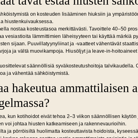
aat tavat estää hiusten sähk
ähköistymistä on
kosteuden lisääminen
hiuksiin ja ympäristöö
maa hiustenkuivauksessa.
lla nostaa kosteustasoa merkittävästi. Tavoittele 40–50 prosen
vesiastioita lämmittimien läheisyyteen tai käyttää märkiä py
sten sijaan. Puuvillatyynyliinat ja -vaatteet vähentävät staatt
arjoja ja vältä muovikampoja. Hiusöljyt ja leave-in-hoitoaine
sittelevat säännöllisiä syväkosteutushoitoja talvikaudella. Oik
toa ja vähentää sähköistymistä.
aa hakeutua ammattilaisen 
gelmassa?
ea, kun
kotihoidot eivät tehoa
2–3 viikon säännöllisen käytön j
nen voi johtaa hiusten katkeamiseen ja rakennevaurioihin.
ilta ja pörröisiltä huolimatta kosteuttavista hoidoista, kysees