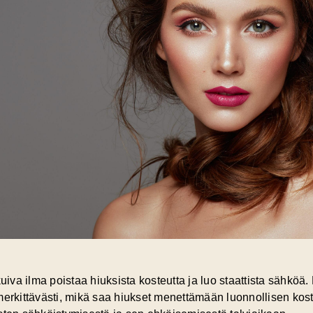
kuiva ilma poistaa hiuksista kosteutta ja luo staattista sähköä
 merkittävästi, mikä saa hiukset menettämään luonnollisen k