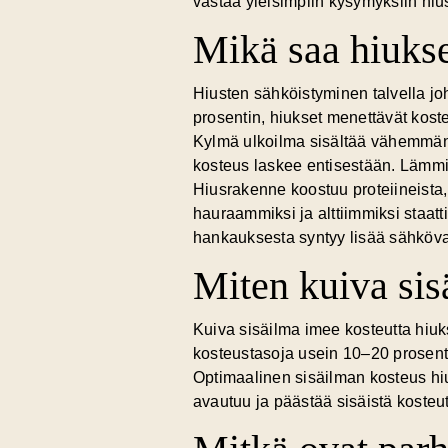
vastaa yleisimpiin kysymyksiin hiu
Mikä saa hiukse
Hiusten sähköistyminen talvella j
prosentin, hiukset menettävät kost
Kylmä ulkoilma sisältää vähemmän 
kosteus laskee entisestään. Lämmity
Hiusrakenne koostuu proteiineista,
hauraammiksi ja alttiimmiksi staatt
hankauksesta syntyy lisää sähköva
Miten kuiva sis
Kuiva sisäilma imee kosteutta hiuk
kosteustasoja usein 10–20 prosentti
Optimaalinen sisäilman kosteus hiuk
avautuu ja päästää sisäistä kosteu