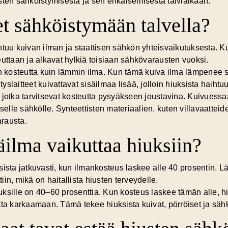
sten sähköistymisestä ja sen ehkäisemisestä talviaikaan.
t sähköistymään talvella?
ohtuu
kuivan ilman
ja staattisen sähkön yhteisvaikutuksesta. K
euttaan ja alkavat hylkiä toisiaan sähkövarausten vuoksi.
kosteutta kuin lämmin ilma. Kun tämä kuiva ilma lämpenee si
slaitteet kuivattavat sisäilmaa lisää, jolloin hiuksista haihtu
 jotka tarvitsevat kosteutta pysyäkseen joustavina. Kuivuess
iselle sähkölle. Synteettisten materiaalien, kuten villavaatte
rausta.
äilma vaikuttaa hiuksiin?
sista jatkuvasti, kun ilmankosteus laskee alle 40 prosentin.
Lä
in, mikä on haitallista hiusten terveydelle.
sille on 40–60 prosenttia. Kun kosteus laskee tämän alle, hiu
tta karkaamaan. Tämä tekee hiuksista kuivat, pörröiset ja sähk