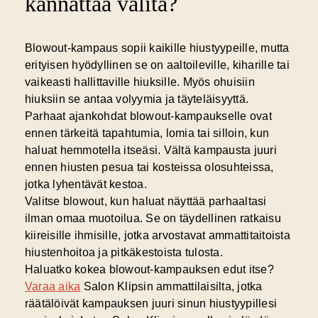
kannattaa valita?
Blowout-kampaus sopii
kaikille hiustyypeille
, mutta
erityisen hyödyllinen se on aaltoileville, kiharille tai
vaikeasti hallittaville hiuksille. Myös ohuisiin
hiuksiin se antaa volyymia ja täyteläisyyttä.
Parhaat ajankohdat blowout-kampaukselle ovat
ennen tärkeitä tapahtumia, lomia tai silloin, kun
haluat hemmotella itseäsi. Vältä kampausta juuri
ennen hiusten pesua tai kosteissa olosuhteissa,
jotka lyhentävät kestoa.
Valitse blowout, kun haluat näyttää parhaaltasi
ilman omaa muotoilua. Se on täydellinen ratkaisu
kiireisille ihmisille, jotka arvostavat ammattitaitoista
hiustenhoitoa ja pitkäkestoista tulosta.
Haluatko kokea blowout-kampauksen edut itse?
Varaa aika
Salon Klipsin ammattilaisilta, jotka
räätälöivät kampauksen juuri sinun hiustyypillesi