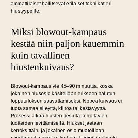
ammattilaiset hallitsevat erilaiset tekniikat eri
hiustyypeille.
Miksi blowout-kampaus
kestää niin paljon kauemmin
kuin tavallinen
hiustenkuivaus?
Blowout-kampaus vie 45–90 minuuttia, koska
jokainen hiusosio käsitellään erikseen
halutun
lopputuloksen saavuttamiseksi. Nopea kuivaus ei
tuota samaa sileyttä, kiiltoa tai kestävyyttä.
Prosessi alkaa hiusten pesulla ja hoitavien
tuotteiden levittämisellä. Hiukset jaetaan
kerroksittain, ja jokainen osio muotoillaan
pyöröharjalla useaan kertaan. Lämpö ja jännite