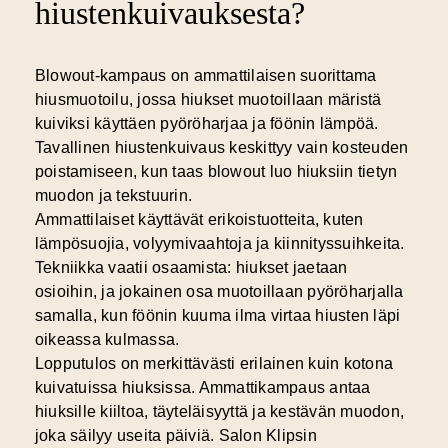
hiustenkuivauksesta?
Blowout-kampaus on
ammattilaisen suorittama
hiusmuotoilu
, jossa hiukset muotoillaan märistä
kuiviksi käyttäen pyöröharjaa ja föönin lämpöä.
Tavallinen hiustenkuivaus keskittyy vain kosteuden
poistamiseen, kun taas blowout luo hiuksiin tietyn
muodon ja tekstuurin.
Ammattilaiset käyttävät erikoistuotteita, kuten
lämpösuojia, volyymivaahtoja ja kiinnityssuihkeita.
Tekniikka vaatii osaamista: hiukset jaetaan
osioihin, ja jokainen osa muotoillaan pyöröharjalla
samalla, kun föönin kuuma ilma virtaa hiusten läpi
oikeassa kulmassa.
Lopputulos on merkittävästi erilainen kuin kotona
kuivatuissa hiuksissa. Ammattikampaus antaa
hiuksille kiiltoa, täyteläisyyttä ja kestävän muodon,
joka säilyy useita päiviä. Salon Klipsin