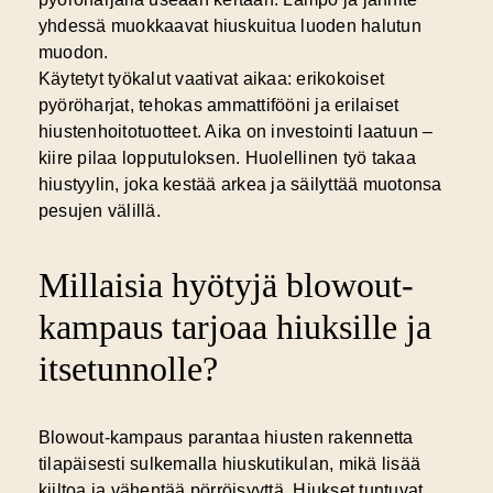
yhdessä muokkaavat hiuskuitua luoden halutun
muodon.
Käytetyt työkalut vaativat aikaa: erikokoiset
pyöröharjat, tehokas ammattifööni ja erilaiset
hiustenhoitotuotteet. Aika on investointi laatuun –
kiire pilaa lopputuloksen. Huolellinen työ takaa
hiustyylin, joka kestää arkea ja säilyttää muotonsa
pesujen välillä.
Millaisia hyötyjä blowout-
kampaus tarjoaa hiuksille ja
itsetunnolle?
Blowout-kampaus
parantaa hiusten rakennetta
tilapäisesti sulkemalla hiuskutikulan, mikä lisää
kiiltoa ja vähentää pörröisyyttä. Hiukset tuntuvat