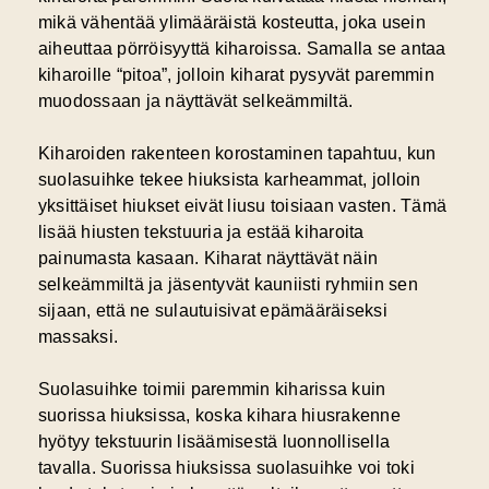
mikä vähentää ylimääräistä kosteutta, joka usein
aiheuttaa pörröisyyttä kiharoissa. Samalla se antaa
kiharoille “pitoa”, jolloin kiharat pysyvät paremmin
muodossaan ja näyttävät selkeämmiltä.
Kiharoiden rakenteen korostaminen tapahtuu, kun
suolasuihke tekee hiuksista karheammat, jolloin
yksittäiset hiukset eivät liusu toisiaan vasten. Tämä
lisää hiusten tekstuuria ja estää kiharoita
painumasta kasaan.
Kiharat näyttävät näin
selkeämmiltä ja jäsentyvät kauniisti ryhmiin
sen
sijaan, että ne sulautuisivat epämääräiseksi
massaksi.
Suolasuihke toimii paremmin kiharissa kuin
suorissa hiuksissa, koska kihara hiusrakenne
hyötyy tekstuurin lisäämisestä luonnollisella
tavalla. Suorissa hiuksissa suolasuihke voi toki