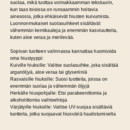
suolaa, mikä tuottaa voimakkaamman tekstuurin,
kun taas toisissa on runsaammin hoitavia
ainesosia, jotka ehkäisevät hiusten kuivumista.
Luonnonmukaiset suolasuihkeet
sisältävät
vähemmän kemikaaleja ja enemmän kasviuutteita,
kuten aloe veraa ja merilevää.
Sopivan tuotteen valinnassa kannattaa huomioida
oma hiustyyppi:
Kuiville hiuksille: Valitse suolasuihke, joka sisältää
arganöljyä, aloe veraa tai glyseriiniä
Rasvaisille hiuksille: Suosi tuotteita, joissa on
enemmän suolaa ja vähemmän öljyjä
Herkälle hiuspohjalle: Etsi parabeenittomia ja
alkoholittomia vaihtoehtoja
Värjätyille hiuksille: Valitse UV-suojaa sisältäviä
tuotteita, jotka suojaavat hiusväriä haalistumiselta