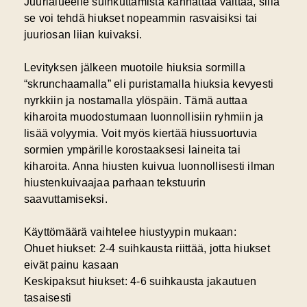
Juurialueelle suihkuttamista kannattaa välttää, sillä
se voi tehdä hiukset nopeammin rasvaisiksi
tai
juuriosan liian kuivaksi.
Levityksen jälkeen muotoile hiuksia sormilla
“skrunchaamalla” eli puristamalla hiuksia kevyesti
nyrkkiin ja nostamalla ylöspäin. Tämä auttaa
kiharoita muodostumaan luonnollisiin ryhmiin ja
lisää volyymia. Voit myös kiertää hiussuortuvia
sormien ympärille korostaaksesi laineita tai
kiharoita. Anna hiusten kuivua luonnollisesti ilman
hiustenkuivaajaa parhaan tekstuurin
saavuttamiseksi.
Käyttömäärä vaihtelee hiustyypin mukaan:
Ohuet hiukset: 2-4 suihkausta riittää, jotta hiukset
eivät painu kasaan
Keskipaksut hiukset: 4-6 suihkausta jakautuen
tasaisesti