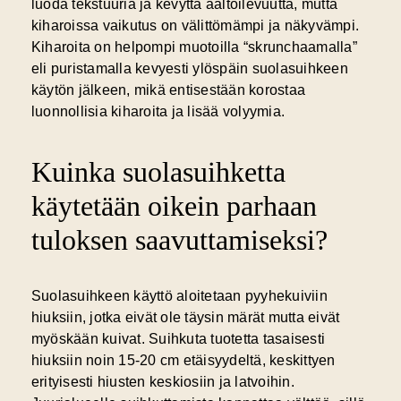
luoda tekstuuria ja kevyttä aaltoilevuutta, mutta
kiharoissa vaikutus on välittömämpi ja näkyvämpi.
Kiharoita on helpompi muotoilla “skrunchaamalla”
eli puristamalla kevyesti ylöspäin suolasuihkeen
käytön jälkeen, mikä entisestään korostaa
luonnollisia kiharoita ja lisää volyymia.
Kuinka suolasuihketta
käytetään oikein parhaan
tuloksen saavuttamiseksi?
Suolasuihkeen käyttö aloitetaan pyyhekuiviin
hiuksiin, jotka eivät ole täysin märät mutta eivät
myöskään kuivat. Suihkuta tuotetta tasaisesti
hiuksiin noin 15-20 cm etäisyydeltä, keskittyen
erityisesti hiusten keskiosiin ja latvoihin.