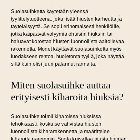
Suolasuihketta käytetään yleensä
tyylittelytuotteena, joka lisää hiusten karheutta ja
täyteläisyyttä. Se sopii erinomaisesti henkilöille,
jotka kaipaavat volyymia ohuisiin hiuksiin tai
haluavat korostaa hiusten luonnollista aaltoilevaa
rakennetta. Monet käyttävät suolasuihketta myös
luodakseen rentoa, huoletonta tyyliä, joka näyttää
siltä kuin olisi juuri palannut rannalta.
Miten suolasuihke auttaa
erityisesti kiharoita hiuksia?
Suolasuihke toimii kiharoissa hiuksissa
tehokkaasti, koska se vahvistaa hiusten
luonnollista kihararakennetta ja määrittelee
kiharoita paremmin. Suola kuivattaa hiusta hieman,