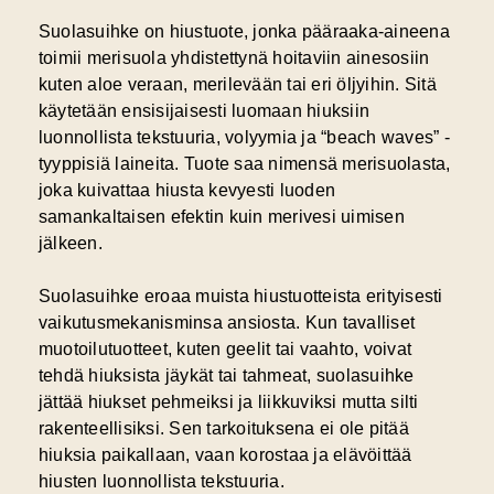
Suolasuihke on hiustuote, jonka pääraaka-aineena
toimii merisuola yhdistettynä hoitaviin ainesosiin
kuten aloe veraan, merilevään tai eri öljyihin. Sitä
käytetään ensisijaisesti luomaan hiuksiin
luonnollista tekstuuria, volyymia ja “beach waves” -
tyyppisiä laineita. Tuote saa nimensä merisuolasta,
joka kuivattaa hiusta kevyesti luoden
samankaltaisen efektin kuin merivesi uimisen
jälkeen.
Suolasuihke eroaa muista hiustuotteista erityisesti
vaikutusmekanisminsa ansiosta. Kun tavalliset
muotoilutuotteet, kuten geelit tai vaahto, voivat
tehdä hiuksista jäykät tai tahmeat, suolasuihke
jättää hiukset pehmeiksi ja liikkuviksi mutta silti
rakenteellisiksi. Sen tarkoituksena ei ole pitää
hiuksia paikallaan, vaan korostaa ja elävöittää
hiusten luonnollista tekstuuria.