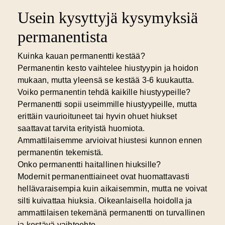
Usein kysyttyjä kysymyksiä
permanentista
Kuinka kauan permanentti kestää?
Permanentin kesto vaihtelee hiustyypin ja hoidon
mukaan, mutta yleensä se kestää 3-6 kuukautta.
Voiko permanentin tehdä kaikille hiustyypeille?
Permanentti sopii useimmille hiustyypeille, mutta
erittäin vaurioituneet tai hyvin ohuet hiukset
saattavat tarvita erityistä huomiota.
Ammattilaisemme arvioivat hiustesi kunnon ennen
permanentin tekemistä.
Onko permanentti haitallinen hiuksille?
Modernit permanenttiaineet ovat huomattavasti
hellävaraisempia kuin aikaisemmin, mutta ne voivat
silti kuivattaa hiuksia. Oikeanlaisella hoidolla ja
ammattilaisen tekemänä permanentti on turvallinen
ja kestävä vaihtoehto.