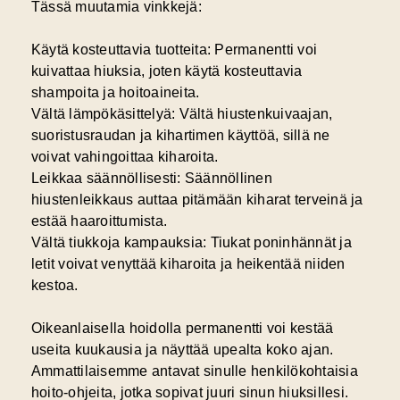
Tässä muutamia vinkkejä:
Käytä kosteuttavia tuotteita:
Permanentti voi
kuivattaa hiuksia, joten käytä kosteuttavia
shampoita ja hoitoaineita.
Vältä lämpökäsittelyä:
Vältä hiustenkuivaajan,
suoristusraudan ja kihartimen käyttöä, sillä ne
voivat vahingoittaa kiharoita.
Leikkaa säännöllisesti:
Säännöllinen
hiustenleikkaus auttaa pitämään kiharat terveinä ja
estää haaroittumista.
Vältä tiukkoja kampauksia:
Tiukat poninhännät ja
letit voivat venyttää kiharoita ja heikentää niiden
kestoa.
Oikeanlaisella hoidolla permanentti voi kestää
useita kuukausia ja näyttää upealta koko ajan.
Ammattilaisemme antavat sinulle henkilökohtaisia
hoito-ohjeita, jotka sopivat juuri sinun hiuksillesi.