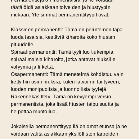
räätälöidä asiakkaan toiveiden ja hiustyypin
mukaan. Yleisimmät permanenttityypit ovat:
Klassinen permanentti:
Tämä on perinteinen tapa
luoda tasaisia, kestäviä kiharoita koko hiusten
pituudelle.
Spiraalipermanentti:
Tämä tyyli luo tiukempia,
spiraalimaisia kiharoita, jotka antavat hiuksille
volyymia ja liikettä.
Osapermanentti:
Tämä menetelmä kohdistuu vain
tiettyihin osiin hiuksia, kuten latvoihin tai tyveen,
luoden monipuolisia ja luonnollisia tyylejä.
Rakennekäsittely:
Tämä on kevyempi versio
permanentista, joka lisää hiusten taipuisuutta ja
helpottaa muotoilua.
Jokaisella permanenttityypillä on omat etunsa ja ne
voidaan valita asiakkaan yksilöllisten tarpeiden