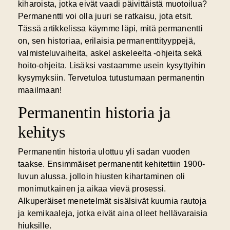
kiharoista, jotka eivät vaadi päivittäistä muotoilua?
Permanentti voi olla juuri se ratkaisu, jota etsit.
Tässä artikkelissa käymme läpi, mitä permanentti
on, sen historiaa, erilaisia permanenttityyppejä,
valmisteluvaiheita, askel askeleelta -ohjeita sekä
hoito-ohjeita. Lisäksi vastaamme usein kysyttyihin
kysymyksiin. Tervetuloa tutustumaan permanentin
maailmaan!
Permanentin historia ja
kehitys
Permanentin historia ulottuu yli sadan vuoden
taakse. Ensimmäiset permanentit kehitettiin 1900-
luvun alussa, jolloin hiusten kihartaminen oli
monimutkainen ja aikaa vievä prosessi.
Alkuperäiset menetelmät sisälsivät kuumia rautoja
ja kemikaaleja, jotka eivät aina olleet hellävaraisia
hiuksille.