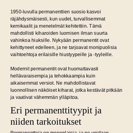
1950-luvulla permanenttien suosio kasvoi
räjähdysmäisesti, kun uudet, turvallisemmat
kemikaalit ja menetelmät kehitettiin. Tämä
mahdollisti kiharoiden luomisen ilman suurta
vahinkoa hiuksille. Nykyään permanentit ovat
kehittyneet edelleen, ja ne tarjoavat monipuolisia
vaihtoehtoja erilaisille hiustyypeille ja -tyyleille.
Modernit permanentit ovat huomattavasti
hellävaraisempia ja tehokkaampia kuin
aikaisemmat versiot. Ne mahdollistavat
luonnollisen näköiset kiharat, jotka kestävät pitkään
ja vaativat vähemmän ylläpitoa.
Eri permanenttityypit ja
niiden tarkoitukset
Permanentteja on monenlaisia, ja ne voidaan