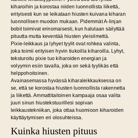
kiharoihin ja korostaa niiden luonnollista liikettä,
erityisesti kun se leikataan hiusten kuivana kiharan
luonnollisen muodon mukaan. Pidemmät A-linjan
bobit toimivat erinomaisesti, kun halutaan säilyttää
pituutta mutta keventää hiusten yleisilmettä.
Pixie-leikkaus ja lyhyet tyylit ovat rohkea valinta,
joka toimii erityisen hyvin tiukoilla kiharoilla. Lyhyt,
teksturoitu pixie tuo kiharoiden energian ja
volyymin esiin tavalla, joka on sekä tyylikäs että
helppohoitoinen.
Avainasemassa hyvässä kiharaleikkauksessa on
se, että se korostaa hiusten luonnollista rakennetta
ja liikettä. Ammattitaitoinen kampaaja osaa valita
juuri sinun hiustekstuurillesi sopivan
leikkaustekniikan, joka ottaa huomioon kiharoiden
käyttäytymisen eri olosuhteissa.
Kuinka hiusten pituus