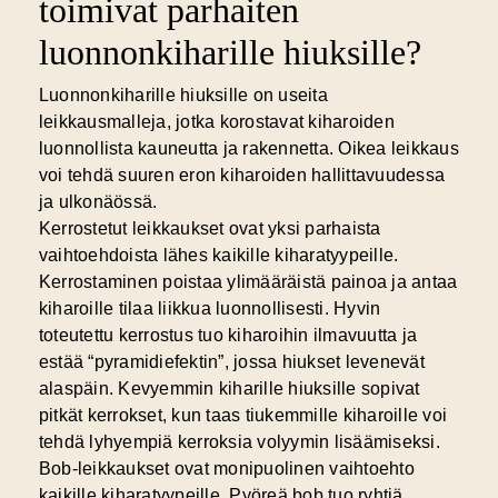
toimivat parhaiten
luonnonkiharille hiuksille?
Luonnonkiharille hiuksille on useita
leikkausmalleja, jotka korostavat kiharoiden
luonnollista kauneutta ja rakennetta. Oikea leikkaus
voi tehdä suuren eron kiharoiden hallittavuudessa
ja ulkonäössä.
Kerrostetut leikkaukset ovat yksi parhaista
vaihtoehdoista lähes kaikille kiharatyypeille.
Kerrostaminen poistaa ylimääräistä painoa ja antaa
kiharoille tilaa liikkua luonnollisesti. Hyvin
toteutettu kerrostus tuo kiharoihin ilmavuutta ja
estää “pyramidiefektin”, jossa hiukset levenevät
alaspäin. Kevyemmin kiharille hiuksille sopivat
pitkät kerrokset, kun taas tiukemmille kiharoille voi
tehdä lyhyempiä kerroksia volyymin lisäämiseksi.
Bob-leikkaukset ovat monipuolinen vaihtoehto
kaikille kiharatyypeille.
Pyöreä bob
tuo ryhtiä