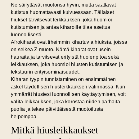
Ne säilyttävät muotonsa hyvin, mutta saattavat
kutistua huomattavasti kuivuessaan. Tällaiset
hiukset tarvitsevat leikkauksen, joka huomioi
kutistumisen ja antaa kiharoille tilaa asettua
luonnollisesti.
Afrokiharat ovat tiheimmin kihartuvia hiuksia, joissa
on selkeä Z-muoto. Nämä kiharat ovat usein
hauraita ja tarvitsevat erityistä huolenpitoa sekä
leikkauksen, joka huomioi hiusten kutistumisen ja
tekstuurin erityisominaisuudet.
Kiharan tyypin tunnistaminen on ensimmäinen
askel täydellisen hiusleikkauksen valinnassa. Kun
ymmärrät hiustesi luonnollisen käyttäytymisen, voit
valita leikkauksen, joka korostaa niiden parhaita
puolia ja tekee päivittäisestä muotoilusta
helpompaa.
Mitkä hiusleikkaukset