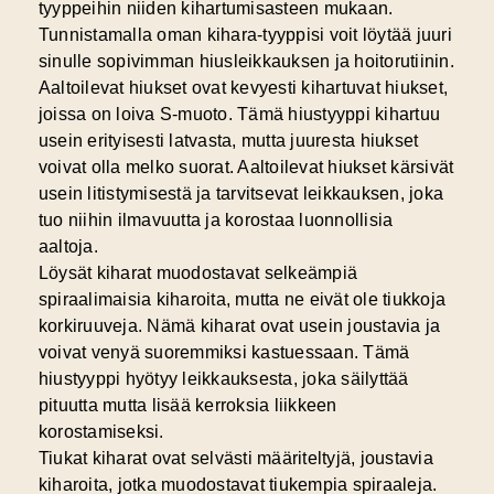
tyyppeihin niiden kihartumisasteen mukaan.
Tunnistamalla oman kihara-tyyppisi voit löytää juuri
sinulle sopivimman hiusleikkauksen ja hoitorutiinin.
Aaltoilevat hiukset
ovat kevyesti kihartuvat hiukset,
joissa on loiva S-muoto. Tämä hiustyyppi kihartuu
usein erityisesti latvasta, mutta juuresta hiukset
voivat olla melko suorat. Aaltoilevat hiukset kärsivät
usein litistymisestä ja tarvitsevat leikkauksen, joka
tuo niihin ilmavuutta ja korostaa luonnollisia
aaltoja.
Löysät kiharat muodostavat selkeämpiä
spiraalimaisia kiharoita, mutta ne eivät ole tiukkoja
korkiruuveja. Nämä kiharat ovat usein joustavia ja
voivat venyä suoremmiksi kastuessaan. Tämä
hiustyyppi hyötyy leikkauksesta, joka säilyttää
pituutta mutta lisää kerroksia liikkeen
korostamiseksi.
Tiukat kiharat ovat selvästi määriteltyjä, joustavia
kiharoita, jotka muodostavat tiukempia spiraaleja.