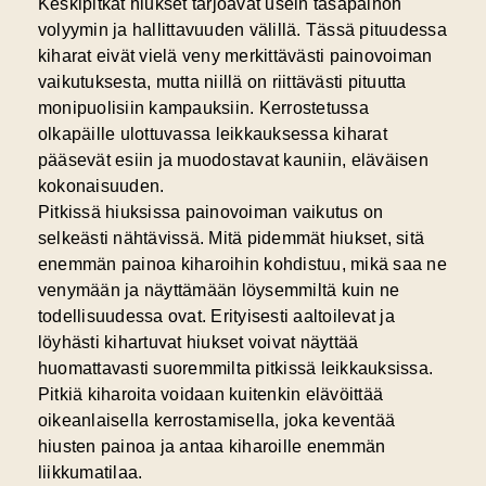
Keskipitkät hiukset tarjoavat usein tasapainon
volyymin ja hallittavuuden välillä. Tässä pituudessa
kiharat eivät vielä veny merkittävästi painovoiman
vaikutuksesta, mutta niillä on riittävästi pituutta
monipuolisiin kampauksiin. Kerrostetussa
olkapäille ulottuvassa leikkauksessa kiharat
pääsevät esiin ja muodostavat kauniin, eläväisen
kokonaisuuden.
Pitkissä hiuksissa painovoiman vaikutus on
selkeästi nähtävissä. Mitä pidemmät hiukset, sitä
enemmän painoa kiharoihin kohdistuu, mikä saa ne
venymään ja näyttämään löysemmiltä kuin ne
todellisuudessa ovat. Erityisesti aaltoilevat ja
löyhästi kihartuvat hiukset voivat näyttää
huomattavasti suoremmilta pitkissä leikkauksissa.
Pitkiä kiharoita voidaan kuitenkin elävöittää
oikeanlaisella kerrostamisella, joka keventää
hiusten painoa ja antaa kiharoille enemmän
liikkumatilaa.