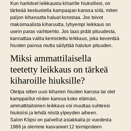
Kun harkitset leikkausta kiharille hiuksillesi, on
tärkeää keskustella kampaajan kanssa siitä, miten
paljon kiharuutta haluat korostaa. Jos toivot
maksimaalista kiharuutta, lyhyempi leikkaus on
usein paras vaihtoehto. Jos taas pidät pituudesta,
kannattaa valita kerrostettu leikkaus, joka keventää
hiusten painoa mutta säilyttää halutun pituuden.
Miksi ammattilaisella
teetetty leikkaus on tärkeä
kiharoille hiuksille?
Oletpa sitten uusi kiharien hiusten kanssa tai olet
kamppaillut niiden kanssa koko elämäsi,
ammattitaitoinen leikkaus voi muuttaa suhteesi
hiuksiisi ja tehdä niistä ylpeyden aiheen.
Salon Klipsi on palvellut asiakkaita jo vuodesta
1986 ja olemme kasvaneet 12 toimipisteen