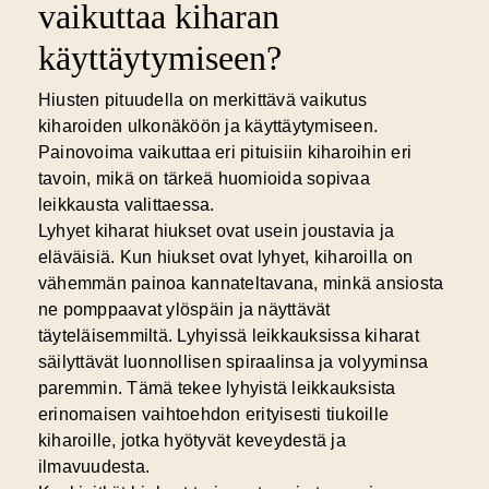
vaikuttaa kiharan
käyttäytymiseen?
Hiusten pituudella on merkittävä vaikutus
kiharoiden ulkonäköön ja käyttäytymiseen.
Painovoima vaikuttaa eri pituisiin kiharoihin eri
tavoin, mikä on tärkeä huomioida sopivaa
leikkausta valittaessa.
Lyhyet kiharat hiukset ovat usein joustavia ja
eläväisiä. Kun hiukset ovat lyhyet, kiharoilla on
vähemmän painoa kannateltavana, minkä ansiosta
ne pomppaavat ylöspäin ja näyttävät
täyteläisemmiltä.
Lyhyissä leikkauksissa
kiharat
säilyttävät luonnollisen spiraalinsa ja volyyminsa
paremmin. Tämä tekee lyhyistä leikkauksista
erinomaisen vaihtoehdon erityisesti tiukoille
kiharoille, jotka hyötyvät keveydestä ja
ilmavuudesta.