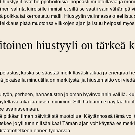
 hiustyylit ovat helppohoitoisia, nopeasti muotoiltavia ja monip
inen valinta
kiireisille ihmisille, sillä se vaatii vain vähän päiv
kä polkka tai kerrostettu malli. Hiustyylin valinnassa oleelli
leikkaus pitää muotonsa viikkojen ajan ja istuu helposti myö
toinen hiustyyli on tärkeä k
 pelastus, koska se säästää merkittävästi aikaa ja energiaa h
 jokaisella minuutilla on merkitystä, ja hiustenlaitto voi vied
työn, perheen, harrastusten ja oman hyvinvoinnin välillä. Kun
äytettävä aika jää usein minimiin. Silti haluamme näyttää huoli
see avainasemaan
.
tinä pitkään ilman päivittäistä muotoilua. Käytännössä tämä voi
ekee jo yli tunnin lisäaikaa! Tämän ajan voit käyttää esimerki
itaatiohetkeen ennen työpäivää.