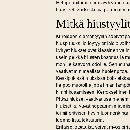
Helppohoitoinen hiustyyli vähentää 
haasteet, voi keskittyä paremmin 
Mitkä hiustyylit
Kiireiseen elämäntyyliin sopivat par
hiuspituuksille löytyy erilaisia vaih
Lyhyet hiukset
ovat klassinen valin
usein pelkkä hiusten kostutus ja mu
monille kasvomuodoille. Sen etuna
vaativat minimaalista huolenpitoa.
Keskipitkissä hiuksissa bob-leikka
helppo muotoilla jopa ilman lämpöt
kiinni laittamiseen. Kerroksellinen 
Pitkät hiukset vaativat usein enemm
hiukset kuivuvat nopeammin ja niis
toimii erityisen hyvin luonnonkihar
luonnollista tekstuuria.
Erilaiset otsatukat voivat myös piri