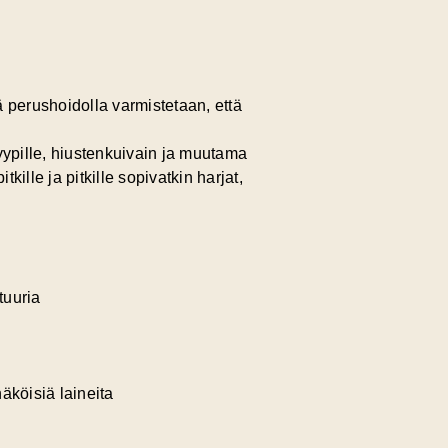
lä perushoidolla varmistetaan, että
ypille, hiustenkuivain ja muutama
kille ja pitkille sopivatkin harjat,
tuuria
äköisiä laineita