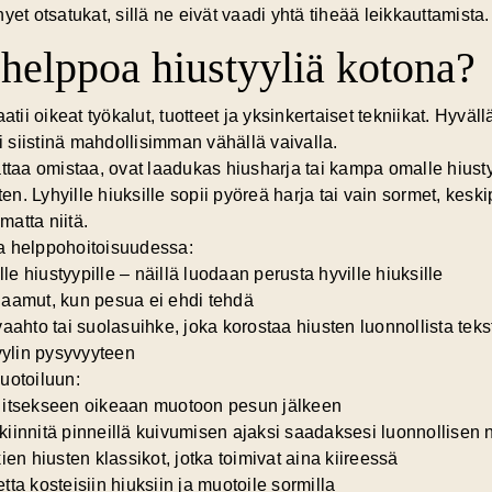
et otsatukat, sillä ne eivät vaadi yhtä tiheää leikkauttamista.
 helppoa hiustyyliä kotona?
atii oikeat työkalut, tuotteet ja yksinkertaiset tekniikat. Hyväl
li siistinä mahdollisimman vähällä vaivalla.
attaa omistaa, ovat
laadukas hiusharja tai kampa
omalle hiusty
en. Lyhyille hiuksille sopii pyöreä harja tai vain sormet, keskipit
matta niitä.
a helppohoitoisuudessa:
 hiustyypille – näillä luodaan perusta hyville hiuksille
 aamut, kun pesua ei ehdi tehdä
aahto tai suolasuihke, joka korostaa hiusten luonnollista teks
yylin pysyvyyteen
uotoiluun:
a itsekseen oikeaan muotoon pesun jälkeen
a kiinnitä pinneillä kuivumisen ajaksi saadaksesi luonnollisen n
ien hiusten klassikot, jotka toimivat aina kiireessä
ta kosteisiin hiuksiin ja muotoile sormilla