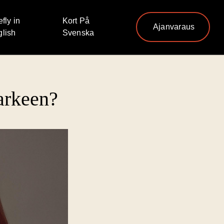
efly in
Kort På
Ajanvaraus
lish
Svenska
 arkeen?