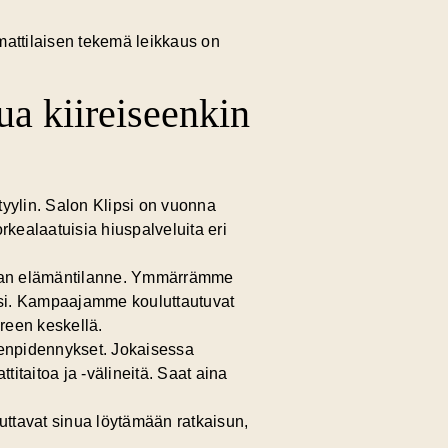
attilaisen tekemä leikkaus
on
ua kiireiseenkin
tyylin. Salon Klipsi on vuonna
rkealaatuisia hiuspalveluita eri
aan elämäntilanne. Ymmärrämme
ihisi. Kampaajamme kouluttautuvat
ireen keskellä.
tenpidennykset. Jokaisessa
itaitoa ja -välineitä. Saat aina
uttavat sinua löytämään ratkaisun,