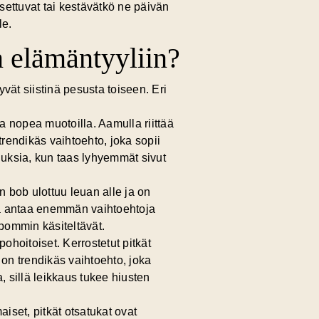
asettuvat tai kestävätkö ne päivän
le.
n elämäntyyliin?
yvät siistinä pesusta toiseen. Eri
a nopea muotoilla. Aamulla riittää
trendikäs vaihtoehto, joka sopii
uksia, kun taas lyhyemmät sivut
n bob ulottuu leuan alle ja on
 ja antaa enemmän vaihtoehtoja
lpommin käsiteltävät.
ohoitoiset. Kerrostetut pitkät
on trendikäs vaihtoehto, joka
, sillä leikkaus tukee hiusten
aiset, pitkät otsatukat ovat