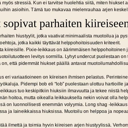
myös stressiä. Kun ei tarvitse huolehtia siitä, miten hiukset 
muihin asioihin. Tämä tuo mukavaa mielenrauhaa arjen keskel
 sopivat parhaiten kiireisee
haiten hiustyylit, jotka vaativat minimaalista muotoilua ja pys
toehtoja, jotka kaikki täyttävät helppohoitoisuuden kriteerit.
ta kiireisille. Pixie-leikkaus on äärimmäisen helppohoitoinen j
otoilutuotteen levitys sormilla. Lyhyt undercut puolestaan on 
 on, että pidemmät hiukset päällä antavat muotoilumahdollisu
us eri variaatioineen on
kiireisen ihmisen pelastus
. Perinteine
yökaluja. Pidempi bob eli “lob” puolestaan ulottuu hartioille
leikkaus tuo keskipitkiin hiuksiin ilmavuutta ja tekee niistä he
än hoitoa, mutta oikealla leikkauksella nekin voivat olla helpp
sä on luonnollisesti enemmän volyymia. Long shag -leikkaus 
issa ja laineikkaissa hiuksissa. Muotoilu on helppoa ja nopeaa
stää ilmettä ja toimia hyvin kiireisen arjen hiustyylissä. Verhom