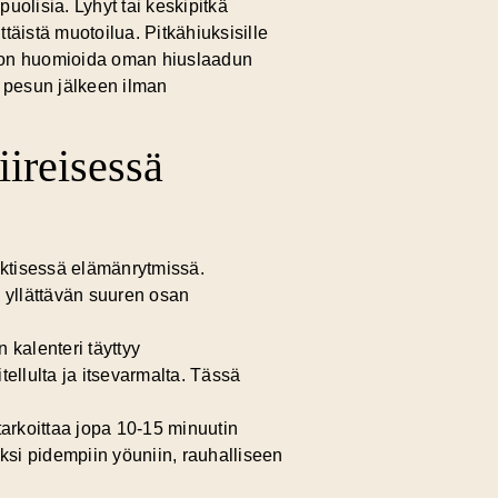
uolisia. Lyhyt tai keskipitkä
ittäistä muotoilua. Pitkähiuksisille
sta on huomioida oman hiuslaadun
s pesun jälkeen ilman
iireisessä
ektisessä elämänrytmissä.
ä yllättävän suuren osan
 kalenteri täyttyy
tellulta ja itsevarmalta. Tässä
 tarkoittaa jopa 10-15 minuutin
ksi pidempiin yöuniin, rauhalliseen