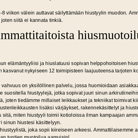
-8 viikon välein auttavat säilyttämään hiustyylin muodon.
Amm
joten siitä ei kannata tinkiä.
ammattitaitoista hiusmuotoil
n elämäntyyliisi ja hiuslatuusi sopivan helppohoitoisen hius
n kasvanut nykyiseen 12 toimipisteen laajuuteensa tarjoten ko
e vahvuus on
yksilöllinen palvelu
, jossa huomioidaan asiakk
 suositella hiustyylejä, jotka sopivat juuri sinun arkirutiine
ä, joten tiedämme millaiset leikkaukset ja tekniikat toimivat ki
tenleikkausten lisäksi värjäykset, rakennekäsittelyt ja hius
tä, miten hiustyyli toimii kotioloissa ilman kampaajan ammatt
i sinun hiustesi käsittelyyn.
hiustyylistä, joka sopii kiireiseen arkeesi. Ammattilaisemme a
lman tuntien muotoilua aamuisin!