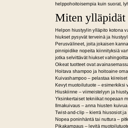
helppohoitoisempia kuin suorat, lyhy
Miten ylläpidät
Helpon hiustyylin ylläpito kotona va
hiukset pysyvät terveinä ja hiustyy
Perusvälineet, joita jokaisen kann
pinnipidike nopeita kiinnityksiä vart
jotka selvittävät hiukset vahingoitta
Oikeat tuotteet ovat avainasemass
Hoitava shampoo ja hoitoaine omalle
Kuivashampoo – pelastaa kiireiset
Kevyt muotoilutuote – esimerkiksi v
Hiuskiinne – viimeistelyyn ja hiust
Yksinkertaiset tekniikat nopeaan m
Ilmakuivaus – anna hiusten kuivu
Twist-and-clip – kierrä hiusosiot j
Nopea poninhäntä tai nuttura – pitk
Pikakampaus – levitä muotoilutuotet