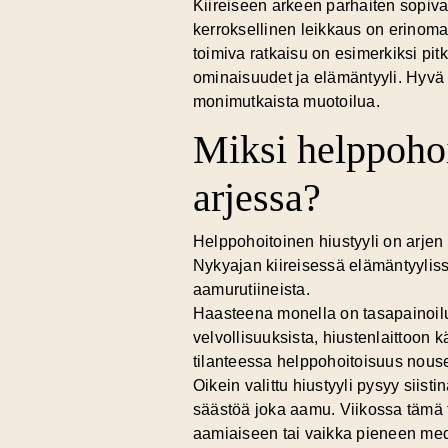
Kiireiseen arkeen parhaiten sopivat
kerroksellinen leikkaus on
erinoma
toimiva ratkaisu on esimerkiksi pit
ominaisuudet ja elämäntyyli. Hyvä 
monimutkaista muotoilua.
Miksi helppohoi
arjessa?
Helppohoitoinen hiustyyli on arjen
Nykyajan kiireisessä elämäntyylissä
aamurutiineista.
Haasteena monella on tasapainoilu 
velvollisuuksista, hiustenlaittoon k
tilanteessa
helppohoitoisuus nou
Oikein valittu hiustyyli pysyy siis
säästöä joka aamu. Viikossa tämä t
aamiaiseen tai vaikka pieneen med