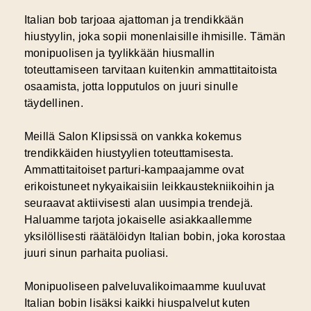
Italian bob tarjoaa ajattoman ja trendikkään
hiustyylin, joka sopii monenlaisille ihmisille. Tämän
monipuolisen ja tyylikkään hiusmallin
toteuttamiseen tarvitaan kuitenkin ammattitaitoista
osaamista, jotta lopputulos on juuri sinulle
täydellinen.
Meillä Salon Klipsissä on vankka kokemus
trendikkäiden hiustyylien toteuttamisesta.
Ammattitaitoiset parturi-kampaajamme ovat
erikoistuneet nykyaikaisiin leikkaustekniikoihin ja
seuraavat aktiivisesti alan uusimpia trendejä.
Haluamme tarjota jokaiselle asiakkaallemme
yksilöllisesti räätälöidyn Italian bobin, joka korostaa
juuri sinun parhaita puoliasi.
Monipuoliseen palveluvalikoimaamme kuuluvat
Italian bobin lisäksi kaikki hiuspalvelut kuten