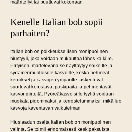
määritellyt tai puuttuvat kokonaan.
Kenelle Italian bob sopii
parhaiten?
Italian bob on poikkeuksellisen monipuolinen
hiustyyli, joka voidaan mukauttaa lähes kaikille.
Erityisen imartelevana se näyttäytyy
soikeille ja
sydämenmuotoisille kasvoille
, koska pehmeät
kerrokset ja kasvojen ympärille laskeutuvat
suortuvat korostavat poskipäitä ja pehmentävät
kasvonpiirteitä. Pyöreäkasvoisille tyyliä voidaan
muokata pidemmäksi ja kerrostetummaksi, mikä luo
kasvoja kaventavan vaikutelman.
Hiuslaadun osalta Italian bob on monipuolinen
valinta. Se toimii erinomaisesti keskipaksuista