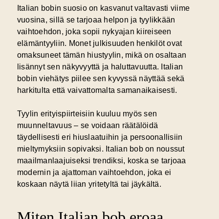
Italian bobin suosio on kasvanut valtavasti viime
vuosina, sillä se tarjoaa helpon ja tyylikkään
vaihtoehdon, joka sopii nykyajan kiireiseen
elämäntyyliin. Monet julkisuuden henkilöt ovat
omaksuneet tämän hiustyylin, mikä on osaltaan
lisännyt sen näkyvyyttä ja haluttavuutta. Italian
bobin viehätys piilee sen kyvyssä näyttää sekä
harkitulta että vaivattomalta samanaikaisesti.
Tyylin erityispiirteisiin kuuluu myös sen
muunneltavuus – se voidaan räätälöidä
täydellisesti eri hiuslaatuihin ja persoonallisiin
mieltymyksiin sopivaksi. Italian bob on noussut
maailmanlaajuiseksi trendiksi, koska se tarjoaa
modernin ja ajattoman vaihtoehdon, joka ei
koskaan näytä liian yritetyltä tai jäykältä.
Miten Italian bob eroaa