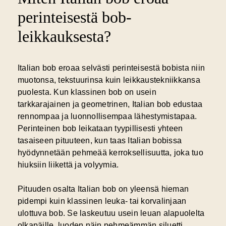
perinteisestä bob-
leikkauksesta?
Italian bob eroaa selvästi perinteisestä bobista niin
muotonsa, tekstuurinsa kuin leikkaustekniikkansa
puolesta. Kun klassinen bob on usein
tarkkarajainen ja geometrinen
, Italian bob edustaa
rennompaa ja luonnollisempaa lähestymistapaa.
Perinteinen bob leikataan tyypillisesti yhteen
tasaiseen pituuteen, kun taas Italian bobissa
hyödynnetään pehmeää kerroksellisuutta, joka tuo
hiuksiin liikettä ja volyymia.
Pituuden osalta Italian bob on yleensä hieman
pidempi kuin klassinen leuka- tai korvalinjaan
ulottuva bob. Se laskeutuu usein leuan alapuolelta
olkapäille, luoden näin pehmeämmän siluetti.