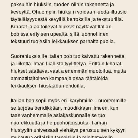
paksuihin hiuksiin, tuoden niihin rakennetta ja
keveyttä. Ohuempiin hiuksiin voidaan luoda illuusio
täyteläisyydestä kevyillä kerroksilla ja tekstuurilla.
Kiharat ja aaltoilevat hiukset näyttävät Italian
bobissa erityisen upealta, sillä luonnollinen
tekstuuri tuo esiin leikkauksen parhaita puolia.
Suorahiuksisille Italian bob tuo kaivattu rakennetta
ja liikettä ilman liiallista tyylittelyä. Erittäin kiharat
hiukset saattavat vaatia enemmän muotoilua, mutta
ammattitaitoinen kampaaja osaa räätälöidä
leikkauksen hiuslaadun ehdoilla.
Italian bob sopii myös eri ikäryhmille – nuoremmille
se tarjoaa trendikkään, muodikkaan ilmeen, kun
taas vanhemmalle asiakaskunnalle se tuo
nuorekkuutta ja helppohoitoisuutta. Tämän
hiustyylin universaali viehätys perustuu sen kykyyn
mukautua erilaisiin tarpeisiin ja mieltymyksiin.