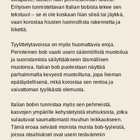
Erityisen tunnistettavan Italian bobista tekee sen
tekstuuri – se ei ole koskaan liian sileä tai jäykkä,
vaan korostaa hiusten luonnollista rakennetta ja
liikettä.
Tyylittelytavoissa on myös huomattavia eroja.
Perinteinen bob vaatii usein säännöllistä muotoilua
ja suoristamista säilyttääkseen täsmällisen
muotonsa. Italian bob puolestaan näyttää
parhaimmalta kevyesti muotoiltuna, jopa hieman
epätäydellisenä, mikä korostaa sen rentoa ja
vaivattoman tyylikästä olemusta.
Italian bobin tunnistaa myös sen pehmeistä,
kasvojen ympärille kehystetyistä etuhiuksista, jotka
sulautuvat saumattomasti muuhun leikkaukseen.
Tämä eroaa selvästi monista muista bob-tyyleistä,
joissa otsahiukset ovat usein terävämmin