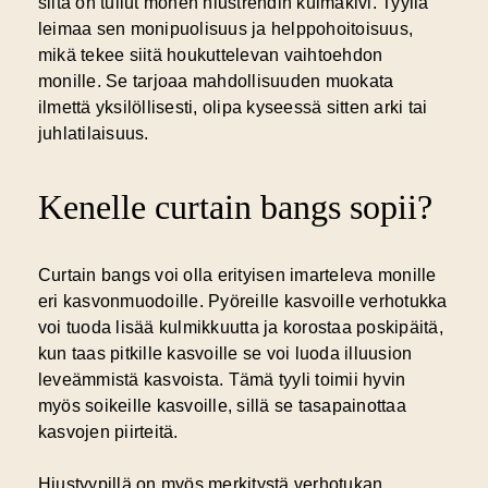
siitä on tullut monen hiustrendin kulmakivi. Tyyliä
leimaa sen monipuolisuus ja helppohoitoisuus,
mikä tekee siitä houkuttelevan vaihtoehdon
monille. Se tarjoaa mahdollisuuden muokata
ilmettä yksilöllisesti, olipa kyseessä sitten arki tai
juhlatilaisuus.
Kenelle curtain bangs sopii?
Curtain bangs voi olla erityisen imarteleva monille
eri kasvonmuodoille. Pyöreille kasvoille verhotukka
voi tuoda lisää kulmikkuutta ja korostaa poskipäitä,
kun taas pitkille kasvoille se voi luoda illuusion
leveämmistä kasvoista. Tämä tyyli toimii hyvin
myös soikeille kasvoille, sillä se tasapainottaa
kasvojen piirteitä.
Hiustyypillä on myös merkitystä verhotukan