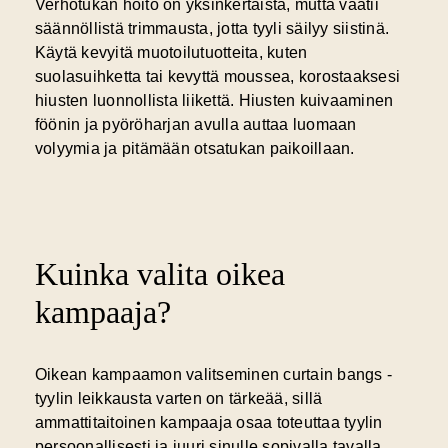
Verhotukan hoito on yksinkertaista, mutta vaatii
säännöllistä trimmausta, jotta tyyli säilyy siistinä.
Käytä kevyitä muotoilutuotteita, kuten
suolasuihketta tai kevyttä moussea, korostaaksesi
hiusten luonnollista liikettä. Hiusten kuivaaminen
föönin ja pyöröharjan avulla auttaa luomaan
volyymia ja pitämään otsatukan paikoillaan.
Kuinka valita oikea
kampaaja?
Oikean kampaamon valitseminen curtain bangs -
tyylin leikkausta varten on tärkeää, sillä
ammattitaitoinen kampaaja osaa toteuttaa tyylin
persoonallisesti ja juuri sinulle sopivalla tavalla.