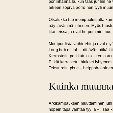
poninhännällä, kun taas juhliin ne 
arkeen sopiva pörröinen tyyli muunt
Otsatukka tuo monipuolisuutta kamp
näyttävämmän ilmeen. Myös hiusten
tilanteissa ja ovat helpommin muun
Monipuolisia vaihtoehtoja ovat my
Long bob eli lob – riittävän pitkä 
Kerrostettu polkkatukka – rento ar
Pitkät kerrostetut hiukset lyhyemmil
Teksturoitu pixie – helppohoitoinen,
Kuinka muunnat
Arkikampauksen muuttaminen juhlal
nopein tapa vaihtaa tyyliä – lisää 