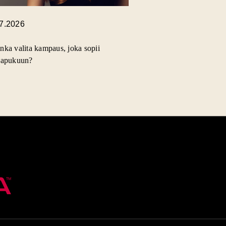
.7.2026
nka valita kampaus, joka sopii
lapukuun?