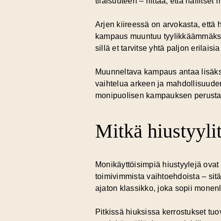
tilaisuuteen – riittää, että hallits
Arjen kiireessä on arvokasta, että h
kampaus muuntuu tyylikkäämmäksi va
sillä et tarvitse yhtä paljon erilaisi
Muunneltava kampaus antaa lisäksi 
vaihtelua arkeen ja mahdollisuuden
monipuolisen kampauksen perusta, j
Mitkä hiustyylit
Monikäyttöisimpiä hiustyylejä ovat 
toimivimmista vaihtoehdoista – sitä
ajaton klassikko, joka sopii monenla
Pitkissä hiuksissa kerrostukset tuo