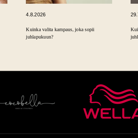
4.8.2026
29
Kuinka valita kampaus, joka sopii
Kui
juhlapukuun?
juh