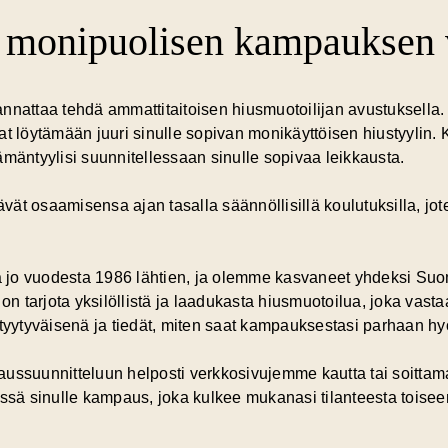
a monipuolisen kampauksen 
annattaa tehdä
ammattitaitoisen hiusmuotoilijan
avustuksella.
at löytämään juuri sinulle sopivan monikäyttöisen hiustyyli
ämäntyylisi suunnitellessaan sinulle sopivaa leikkausta.
vät osaamisensa ajan tasalla säännöllisillä koulutuksilla, j
ita jo vuodesta 1986 lähtien, ja olemme kasvaneet yhdeksi Su
tarjota yksilöllistä ja laadukasta hiusmuotoilua, joka vastaa 
 tyytyväisenä ja tiedät, miten saat kampauksestasi parhaan hy
ussuunnitteluun helposti verkkosivujemme kautta tai soittam
 sinulle kampaus, joka kulkee mukanasi tilanteesta toiseen ja