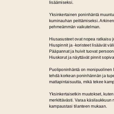
lisäämiseksi.
Yksinkertainen poninhäntä muuntuu
kuminauhan peittämiseksi. Arkinen 
pehmeämmän vaikutelman.
Hiusasusteet ovat nopea ratkaisu
Hiuspinnit ja -koristeet lisäävät väl
Pääpannat ja huivit tuovat persoona
Hiuskorut ja näyttävät pinnit sopivat
Puoliponinhäntä on monipuolinen lä
tehdä korkean poninhännän ja tupee
mattapintaisuutta, mikä tekee kam
Yksinkertaisetkin muutokset, kuten
merkittävästi. Varaa käsilaukkuun 
kampaustasi tilanteen mukaan.