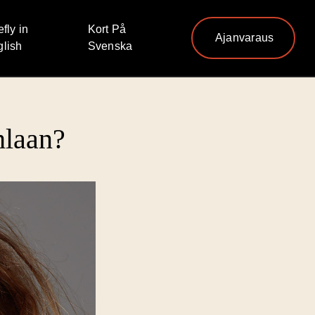
efly in
Kort På
Ajanvaraus
lish
Svenska
hlaan?