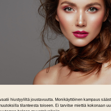
u vaatii hiustyyliltä joustavuutta. Monikäyttöinen kampaus sääs
muutoksilla tilanteesta toiseen. Ei tarvitse miettiä kokonaan 