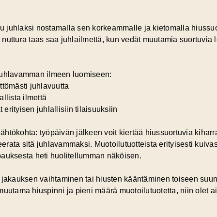
 juhlaksi nostamalla sen korkeammalle ja kietomalla hiussu
nuttura taas saa juhlailmettä, kun vedät muutamia suortuvia l
 juhlavamman ilmeen luomiseen:
ittömästi juhlavuutta
llista ilmettä
 erityisen juhlallisiin tilaisuuksiin
htökohta: työpäivän jälkeen voit kiertää hiussuortuvia kihar
rata sitä juhlavammaksi. Muotoilutuotteista erityisesti kuivas
pauksesta heti huolitellumman näköisen.
 jakauksen vaihtaminen tai hiusten kääntäminen toiseen suunt
muutama hiuspinni ja pieni määrä muotoilutuotetta, niin ole