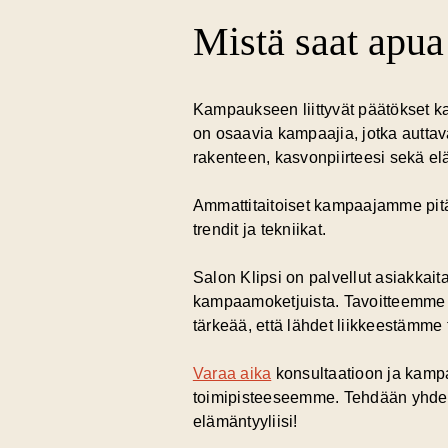
Mistä saat apu
Kampaukseen liittyvät päätökset k
on osaavia kampaajia, jotka auttav
rakenteen, kasvonpiirteesi sekä el
Ammattitaitoiset kampaajamme pitä
trendit ja tekniikat.
Salon Klipsi on palvellut asiakka
kampaamoketjuista. Tavoitteemme on 
tärkeää, että lähdet liikkeestämme
Varaa aika
konsultaatioon ja kampa
toimipisteeseemme. Tehdään yhdessä
elämäntyyliisi!