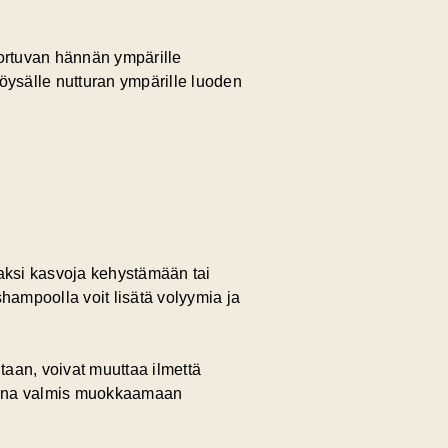
ortuvan hännän ympärille
öysälle nutturan ympärille luoden
raksi kasvoja kehystämään tai
hampoolla voit lisätä volyymia ja
aan, voivat muuttaa ilmettä
t aina valmis muokkaamaan