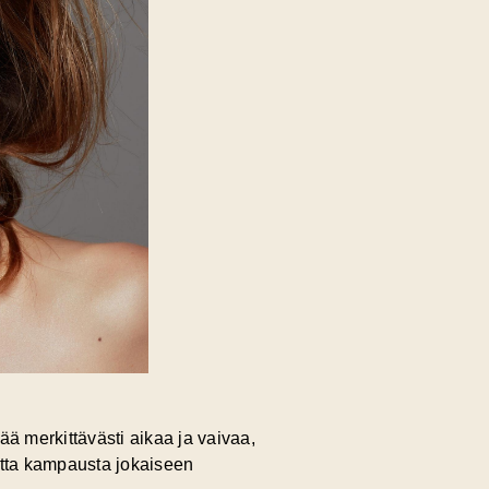
tää merkittävästi
aikaa ja vaivaa
,
uutta kampausta jokaiseen