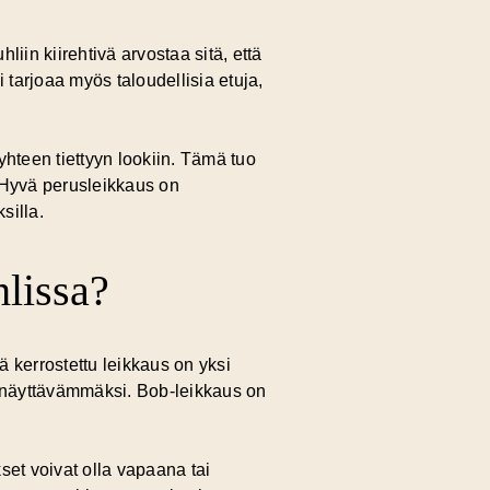
liin kiirehtivä arvostaa sitä, että
tarjoaa myös taloudellisia etuja,
hteen tiettyyn lookiin. Tämä tuo
 Hyvä perusleikkaus on
silla.
hlissa?
kä kerrostettu leikkaus on yksi
la näyttävämmäksi. Bob-leikkaus on
kset voivat olla vapaana tai