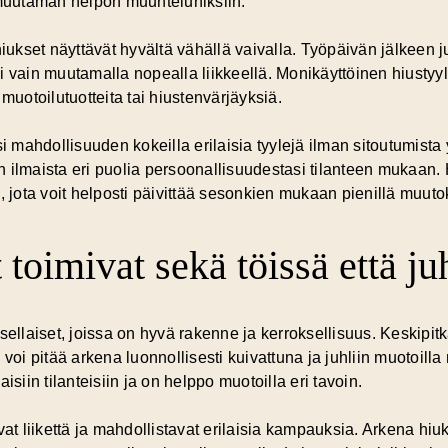
et muutaman helpon muunteluniksiin.
iukset näyttävät hyvältä vähällä vaivalla. Työpäivän jälkeen juh
in muutamalla nopealla liikkeellä. Monikäyttöinen hiustyyli 
a muotoilutuotteita tai hiustenvärjäyksiä.
mahdollisuuden kokeilla erilaisia tyylejä ilman sitoutumista y
 ilmaista eri puolia persoonallisuudestasi tilanteen mukaan.
ota voit helposti päivittää sesonkien mukaan pienillä muutok
 toimivat sekä töissä että ju
sellaiset, joissa on
hyvä rakenne ja kerroksellisuus
. Keskipit
 voi pitää arkena luonnollisesti kuivattuna ja juhliin muotoil
isiin tilanteisiin ja on helppo muotoilla eri tavoin.
vat liikettä ja mahdollistavat erilaisia kampauksia. Arkena hiu