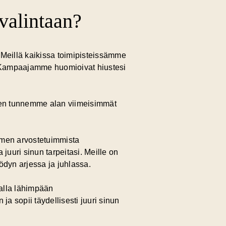
valintaan?
 Meillä kaikissa toimipisteissämme
n. Kampaajamme huomioivat hiustesi
oten tunnemme alan viimeisimmät
omen arvostetuimmista
juuri sinun tarpeitasi. Meille on
ödyn arjessa ja juhlassa.
alla lähimpään
 sopii täydellisesti juuri sinun