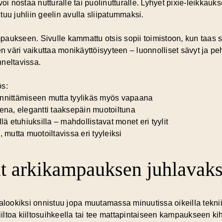
voi nostaa nutturalle tai puolinutturalle. Lyhyet pixie-leikkau
uu juhliin geelin avulla sliipatummaksi.
aukseen. Sivulle kammattu otsis sopii toimistoon, kun taas su
 väri vaikuttaa monikäyttöisyyteen –
luonnolliset sävyt
ja peh
neltavissa.
ös:
kiinnittämiseen mutta tyylikäs myös vapaana
kena, elegantti taaksepäin muotoiltuna
lä etuhiuksilla – mahdollistavat monet eri tyylit
 mutta muotoiltavissa eri tyyleiksi
 arkikampauksen juhlavaks
ookiksi onnistuu jopa muutamassa minuutissa oikeilla teknii
kiiltoa kiiltosuihkeella tai tee mattapintaiseen kampaukseen k