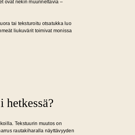
kset ovat nekin muunneltavia –
ora tai teksturoitu otsatukka luo
meät liukuvärit toimivat monissa
i hetkessä?
koilla.
Tekstuurin muutos
on
iharrus rautakiharalla näyttävyyden