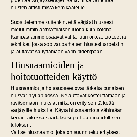
pidentää värjäyskertojen väliä, mikä vähentää
hiusten altistumista kemikaaleille.
Suosittelemme kuitenkin, että värjäät hiuksesi
mieluummin ammattilaisen luona kuin kotona.
Kampaajamme osaavat valita juuri oikeat tuotteet ja
tekniikat, jotka sopivat parhaiten hiustesi tarpeisiin
ja auttavat säilyttämään värin pidempään.
Hiusnaamioiden ja
hoitotuotteiden käyttö
Hiusnaamiot ja hoitotuotteet ovat tärkeitä punaisen
hiusvärin ylläpidossa. Ne auttavat kosteuttamaan ja
ravitsemaan hiuksia, mikä on erityisen tärkeää
värjätyille hiuksille. Käytä hiusnaamiota vähintään
kerran viikossa saadaksesi parhaan mahdollisen
tuloksen.
Valitse hiusnaamio, joka on suunniteltu erityisesti