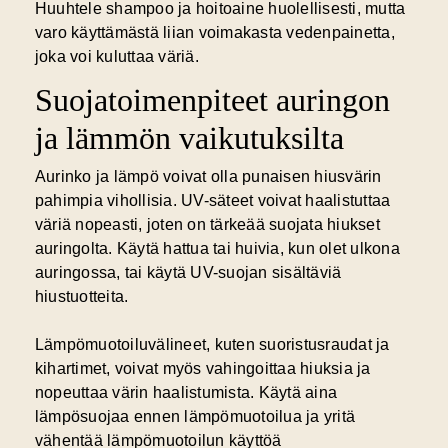
Huuhtele shampoo ja hoitoaine huolellisesti, mutta
varo käyttämästä liian voimakasta vedenpainetta,
joka voi kuluttaa väriä.
Suojatoimenpiteet auringon
ja lämmön vaikutuksilta
Aurinko ja lämpö voivat olla punaisen hiusvärin
pahimpia vihollisia. UV-säteet voivat haalistuttaa
väriä nopeasti, joten on tärkeää suojata hiukset
auringolta. Käytä hattua tai huivia, kun olet ulkona
auringossa, tai käytä UV-suojan sisältäviä
hiustuotteita.
Lämpömuotoiluvälineet, kuten suoristusraudat ja
kihartimet, voivat myös vahingoittaa hiuksia ja
nopeuttaa värin haalistumista. Käytä aina
lämpösuojaa ennen lämpömuotoilua ja yritä
vähentää lämpömuotoilun käyttöä