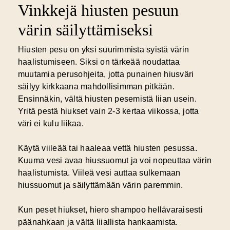
Vinkkejä hiusten pesuun
värin säilyttämiseksi
Hiusten pesu on yksi suurimmista syistä värin
haalistumiseen. Siksi on tärkeää noudattaa
muutamia perusohjeita, jotta punainen hiusväri
säilyy kirkkaana mahdollisimman pitkään.
Ensinnäkin, vältä hiusten pesemistä liian usein.
Yritä pestä hiukset vain 2-3 kertaa viikossa, jotta
väri ei kulu liikaa.
Käytä viileää tai haaleaa vettä hiusten pesussa.
Kuuma vesi avaa hiussuomut ja voi nopeuttaa värin
haalistumista. Viileä vesi auttaa sulkemaan
hiussuomut ja säilyttämään värin paremmin.
Kun peset hiukset, hiero shampoo hellävaraisesti
päänahkaan ja vältä liiallista hankaamista.