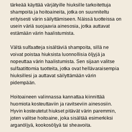
tärkeää käyttää värjätyille hiuksille tarkoitettuja
shampoita ja hoitoaineita, jotka on suunniteltu
erityisesti värin säilyttämiseen. Näissä tuotteissa on
usein väriä suojaavia ainesosia, jotka auttavat
estämään värin haalistumista.
Vältä sulfaatteja sisältäviä shampoita, sillä ne
voivat poistaa hiuksista luonnollisia öljyjä ja
nopeuttaa värin haalistumista. Sen sijaan valitse
sulfaatittomia tuotteita, jotka ovat hellävaraisempia
hiuksillesi ja auttavat säilyttämään värin
pidempään.
Hoitoaineen valinnassa kannattaa kiinnittää
huomiota kosteuttaviin ja ravitseviin ainesosiin.
Hyvin kosteutetut hiukset pitävät värin paremmin,
joten valitse hoitoaine, joka sisältää esimerkiksi
arganöljyä, kookosöljyä tai sheavoita.