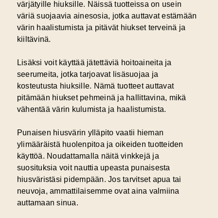
värjätyille hiuksille. Näissä tuotteissa on usein
väriä suojaavia ainesosia, jotka auttavat estämään
värin haalistumista ja pitävät hiukset terveinä ja
kiiltävinä.
Lisäksi voit käyttää jätettäviä hoitoaineita ja
seerumeita, jotka tarjoavat lisäsuojaa ja
kosteutusta hiuksille. Nämä tuotteet auttavat
pitämään hiukset pehmeinä ja hallittavina, mikä
vähentää värin kulumista ja haalistumista.
Punaisen hiusvärin ylläpito vaatii hieman
ylimääräistä huolenpitoa ja oikeiden tuotteiden
käyttöä. Noudattamalla näitä vinkkejä ja
suosituksia voit nauttia upeasta punaisesta
hiusväristäsi pidempään. Jos tarvitset apua tai
neuvoja, ammattilaisemme ovat aina valmiina
auttamaan sinua.