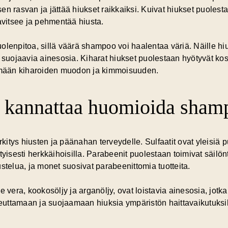
n rasvan ja jättää hiukset raikkaiksi. Kuivat hiukset puolest
vitsee ja pehmentää hiusta.
 huolenpitoa, sillä väärä shampoo voi haalentaa väriä. Näille h
 suojaavia ainesosia. Kiharat hiukset puolestaan hyötyvät kost
tämään kiharoiden muodon ja kimmoisuuden.
 kannattaa huomioida shamp
tys hiusten ja päänahan terveydelle. Sulfaatit ovat yleisiä p
tyisesti herkkäihoisilla. Parabeenit puolestaan toimivat säilö
stelua, ja monet suosivat parabeenittomia tuotteita.
 vera, kookosöljy ja arganöljy, ovat loistavia ainesosia, jotka 
steuttamaan ja suojaamaan hiuksia ympäristön haittavaikutuksil