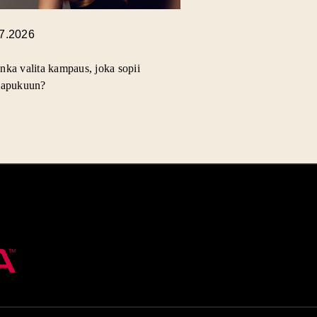
.7.2026
nka valita kampaus, joka sopii
lapukuun?