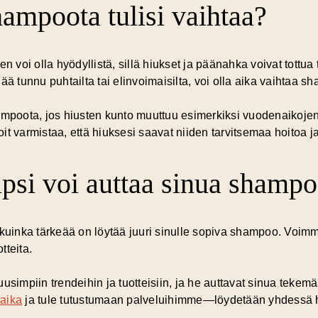
ampoota tulisi vaihtaa?
oi olla hyödyllistä, sillä hiukset ja päänahka voivat tottua 
ää tunnu puhtailta tai elinvoimaisilta, voi olla aika vaihtaa s
ampoota, jos hiusten kunto muuttuu esimerkiksi vuodenaikojen 
voit varmistaa, että hiuksesi saavat niiden tarvitsemaa hoitoa ja
psi voi auttaa sinua shamp
inka tärkeää on löytää juuri sinulle sopiva shampoo. Voimm
tteita.
usimpiin trendeihin ja tuotteisiin, ja he auttavat sinua tekemä
aika
ja tule tutustumaan palveluihimme—löydetään yhdessä hi