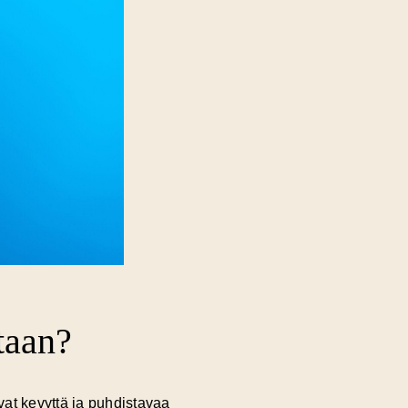
taan?
vat kevyttä ja puhdistavaa