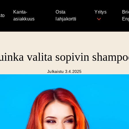
Kanta-
Osta
Yritys
Bri
to
asiakkuus
lahjakortti
Eng
inka valita sopivin shamp
Julkaistu 3.4.2025