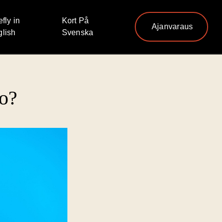
efly in
Kort På
Ajanvaraus
lish
Svenska
oo?