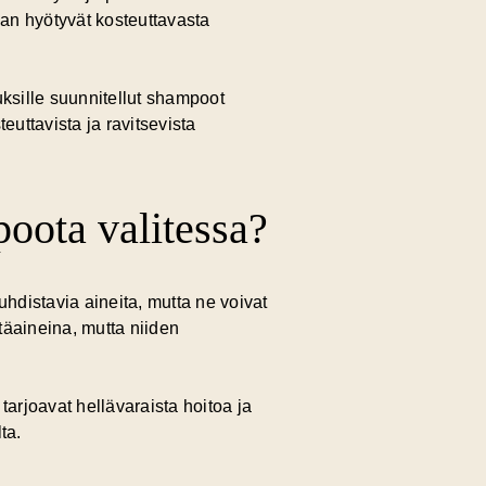
aan hyötyvät kosteuttavasta
iuksille suunnitellut shampoot
euttavista ja ravitsevista
oota valitessa?
uhdistavia aineita, mutta ne voivat
ntäaineina, mutta niiden
tarjoavat hellävaraista hoitoa ja
ta.