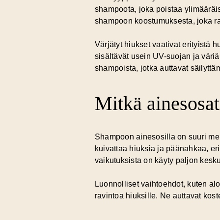
shampoota, joka poistaa ylimääräise
shampoon koostumuksesta, joka ra
Värjätyt hiukset vaativat erityistä
sisältävät usein UV-suojan ja väriä
shampoista, jotka auttavat säilyt
Mitkä ainesosat
Shampoon ainesosilla on suuri merki
kuivattaa hiuksia ja päänahkaa, eri
vaikutuksista on käyty paljon kesku
Luonnolliset vaihtoehdot, kuten aloe
ravintoa hiuksille. Ne auttavat ko