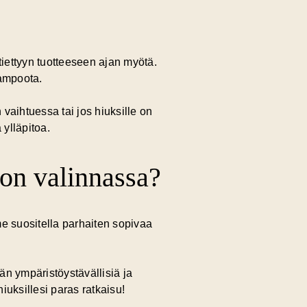
tiettyyn tuotteeseen ajan myötä.
hampoota.
vaihtuessa tai jos hiuksille on
 ylläpitoa.
oon valinnassa?
e suositella parhaiten sopivaa
än ympäristöystävällisiä ja
uksillesi paras ratkaisu!