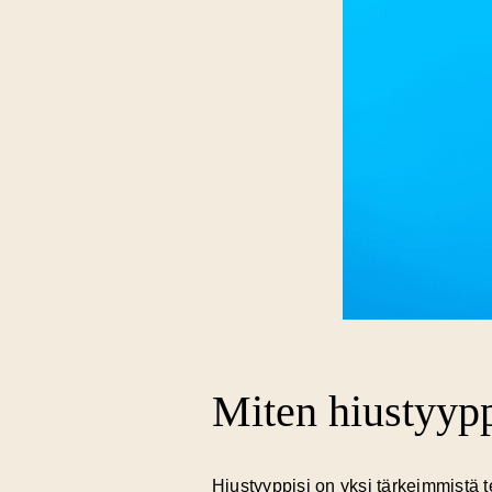
Miten hiustyypp
Hiustyyppisi on yksi tärkeimmistä t