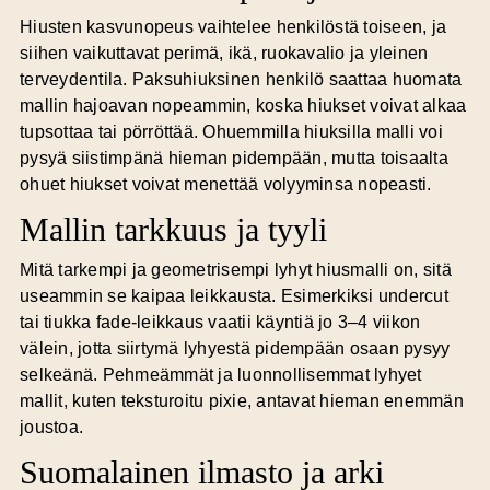
Hiusten kasvunopeus vaihtelee henkilöstä toiseen, ja
siihen vaikuttavat perimä, ikä, ruokavalio ja yleinen
terveydentila. Paksuhiuksinen henkilö saattaa huomata
mallin hajoavan nopeammin, koska hiukset voivat alkaa
tupsottaa tai pörröttää. Ohuemmilla hiuksilla malli voi
pysyä siistimpänä hieman pidempään, mutta toisaalta
ohuet hiukset voivat menettää volyyminsa nopeasti.
Mallin tarkkuus ja tyyli
Mitä tarkempi ja geometrisempi lyhyt hiusmalli on, sitä
useammin se kaipaa leikkausta. Esimerkiksi undercut
tai tiukka fade-leikkaus vaatii käyntiä jo 3–4 viikon
välein, jotta siirtymä lyhyestä pidempään osaan pysyy
selkeänä. Pehmeämmät ja luonnollisemmat lyhyet
mallit, kuten teksturoitu pixie, antavat hieman enemmän
joustoa.
Suomalainen ilmasto ja arki