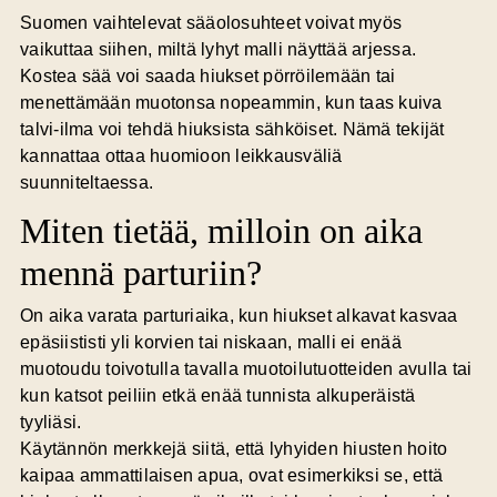
Suomen vaihtelevat sääolosuhteet voivat myös
vaikuttaa siihen, miltä lyhyt malli näyttää arjessa.
Kostea sää voi saada hiukset pörröilemään tai
menettämään muotonsa nopeammin, kun taas kuiva
talvi-ilma voi tehdä hiuksista sähköiset. Nämä tekijät
kannattaa ottaa huomioon leikkausväliä
suunniteltaessa.
Miten tietää, milloin on aika
mennä parturiin?
On aika varata parturiaika, kun hiukset alkavat kasvaa
epäsiististi yli korvien tai niskaan, malli ei enää
muotoudu toivotulla tavalla muotoilutuotteiden avulla tai
kun katsot peiliin etkä enää tunnista alkuperäistä
tyyliäsi.
Käytännön merkkejä siitä, että lyhyiden hiusten hoito
kaipaa ammattilaisen apua, ovat esimerkiksi se, että