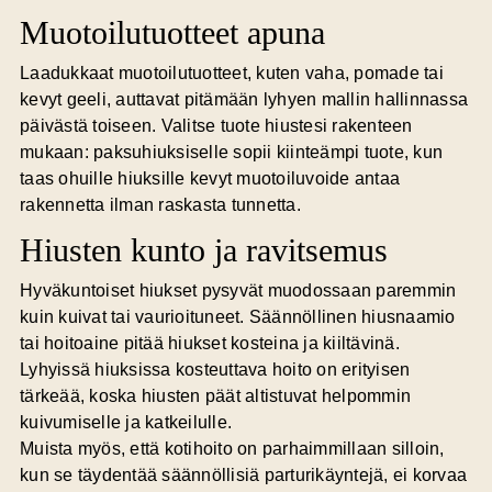
Muotoilutuotteet apuna
Laadukkaat muotoilutuotteet, kuten vaha, pomade tai
kevyt geeli, auttavat pitämään lyhyen mallin hallinnassa
päivästä toiseen. Valitse tuote hiustesi rakenteen
mukaan: paksuhiuksiselle sopii kiinteämpi tuote, kun
taas ohuille hiuksille kevyt muotoiluvoide antaa
rakennetta ilman raskasta tunnetta.
Hiusten kunto ja ravitsemus
Hyväkuntoiset hiukset pysyvät muodossaan paremmin
kuin kuivat tai vaurioituneet. Säännöllinen hiusnaamio
tai hoitoaine pitää hiukset kosteina ja kiiltävinä.
Lyhyissä hiuksissa kosteuttava hoito on erityisen
tärkeää, koska hiusten päät altistuvat helpommin
kuivumiselle ja katkeilulle.
Muista myös, että kotihoito on parhaimmillaan silloin,
kun se täydentää säännöllisiä parturikäyntejä, ei korvaa