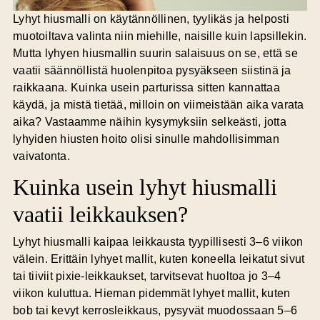
Lyhyt hiusmalli on käytännöllinen, tyylikäs ja helposti
muotoiltava valinta niin miehille, naisille kuin lapsillekin.
Mutta lyhyen hiusmallin suurin salaisuus on se, että se
vaatii säännöllistä huolenpitoa pysyäkseen siistinä ja
raikkaana. Kuinka usein parturissa sitten kannattaa
käydä, ja mistä tietää, milloin on viimeistään aika varata
aika? Vastaamme näihin kysymyksiin selkeästi, jotta
lyhyiden hiusten hoito olisi sinulle mahdollisimman
vaivatonta.
Kuinka usein lyhyt hiusmalli
vaatii leikkauksen?
Lyhyt hiusmalli kaipaa leikkausta tyypillisesti
3–6 viikon
välein
. Erittäin lyhyet mallit, kuten koneella leikatut sivut
tai tiiviit pixie-leikkaukset, tarvitsevat huoltoa jo 3–4
viikon kuluttua. Hieman pidemmät lyhyet mallit, kuten
bob tai kevyt kerrosleikkaus, pysyvät muodossaan 5–6