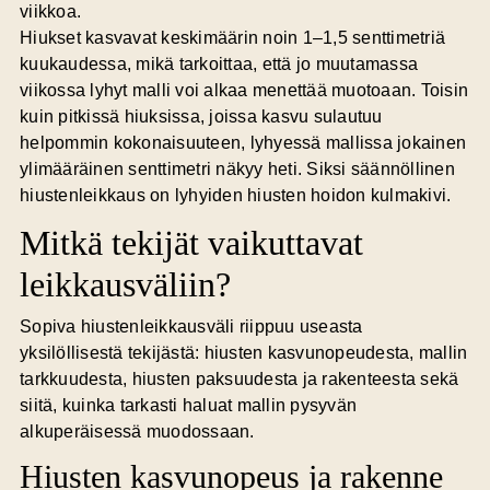
viikkoa.
Hiukset kasvavat keskimäärin noin 1–1,5 senttimetriä
kuukaudessa, mikä tarkoittaa, että jo muutamassa
viikossa lyhyt malli voi alkaa menettää muotoaan. Toisin
kuin pitkissä hiuksissa, joissa kasvu sulautuu
helpommin kokonaisuuteen, lyhyessä mallissa jokainen
ylimääräinen senttimetri näkyy heti. Siksi säännöllinen
hiustenleikkaus on lyhyiden hiusten hoidon kulmakivi.
Mitkä tekijät vaikuttavat
leikkausväliin?
Sopiva hiustenleikkausväli riippuu useasta
yksilöllisestä tekijästä: hiusten kasvunopeudesta, mallin
tarkkuudesta, hiusten paksuudesta ja rakenteesta sekä
siitä, kuinka tarkasti haluat mallin pysyvän
alkuperäisessä muodossaan.
Hiusten kasvunopeus ja rakenne