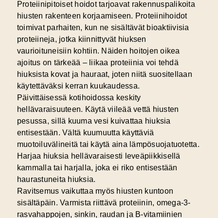
Proteiinipitoiset hoidot tarjoavat rakennuspalikoita
hiusten rakenteen korjaamiseen. Proteiinihoidot
toimivat parhaiten, kun ne sisältävät bioaktiivisia
proteiineja, jotka kiinnittyvät hiuksen
vaurioituneisiin kohtiin. Näiden hoitojen oikea
ajoitus on tärkeää – liikaa proteiinia voi tehdä
hiuksista kovat ja hauraat, joten niitä suositellaan
käytettäväksi kerran kuukaudessa.
Päivittäisessä kotihoidossa keskity
hellävaraisuuteen. Käytä viileää vettä hiusten
pesussa, sillä kuuma vesi kuivattaa hiuksia
entisestään. Vältä kuumuutta käyttäviä
muotoiluvälineitä tai käytä aina lämpösuojatuotetta.
Harjaa hiuksia hellävaraisesti leveäpiikkisellä
kammalla tai harjalla, joka ei riko entisestään
haurastuneita hiuksia.
Ravitsemus vaikuttaa myös hiusten kuntoon
sisältäpäin. Varmista riittävä proteiinin, omega-3-
rasvahappojen, sinkin, raudan ja B-vitamiinien