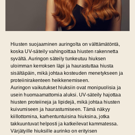
Hiusten suojaaminen auringolta on välttämätöntä,
koska UV-säteily vahingoittaa hiusten rakennetta
syvältä. Auringon säteily tunkeutuu hiuksen
uloimman kerroksen läpi ja haurastuttaa hiusta
sisältäpäin, mikä johtaa kosteuden menetykseen ja
proteiinirakenteen heikkenemiseen.
Auringon vaikutukset hiuksiin ovat monipuolisia ja
usein huomaamattomia aluksi.
UV-säteily
hajottaa
hiusten proteiineja ja lipidejä, mikä johtaa hiusten
kuivumiseen ja haurastumiseen. Tämä näkyy
kiillottomina, karhentuntuisina hiuksina, jotka
takkuuntuvat helposti ja katkeilevat kammatessa.
Värjätyille hiuksille aurinko on erityisen