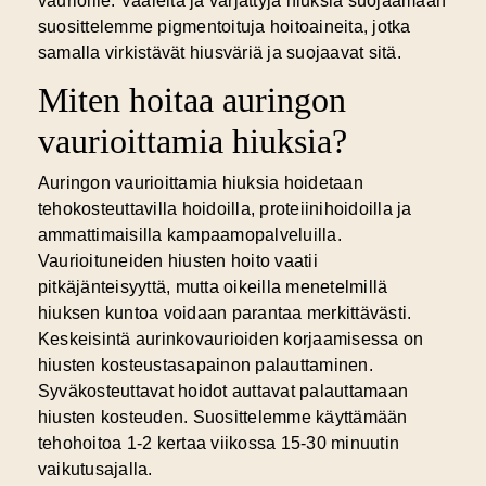
vaurioille. Vaaleita ja värjättyjä hiuksia suojaamaan
suosittelemme pigmentoituja hoitoaineita, jotka
samalla virkistävät hiusväriä ja suojaavat sitä.
Miten hoitaa auringon
vaurioittamia hiuksia?
Auringon vaurioittamia hiuksia hoidetaan
tehokosteuttavilla hoidoilla, proteiinihoidoilla ja
ammattimaisilla kampaamopalveluilla.
Vaurioituneiden hiusten hoito vaatii
pitkäjänteisyyttä, mutta oikeilla menetelmillä
hiuksen kuntoa voidaan parantaa merkittävästi.
Keskeisintä aurinkovaurioiden korjaamisessa on
hiusten kosteustasapainon palauttaminen.
Syväkosteuttavat hoidot
auttavat palauttamaan
hiusten kosteuden. Suosittelemme käyttämään
tehohoitoa 1-2 kertaa viikossa 15-30 minuutin
vaikutusajalla.