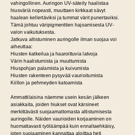
vahingollinen. Auringon UV-säteily haalistaa
hiusväriä nopeasti, muuttaen kirkkaat sävyt
haalean kellertäviksi ja tummat värit punertaviksi.
Tämä johtuu väripigmenttien hajoamisesta UV-
valon vaikutuksesta.
Jatkuva altistuminen auringolle ilman suojaa voi
aiheuttaa:
Hiusten katkeilua ja haaroittuvia latvoja
Värin haalistumista ja muuttumista
Hiuspohjan palamista ja kuivumista
Hiusten rakenteen pysyvää vaurioitumista
Kiillon ja pehmeyden katoamista
Ammattilaisina näemme usein kesän jälkeen
asiakkaita, joiden hiukset ovat kärsineet
merkittävästi suojaamattomasta altistumisesta
auringolle. Näiden vaurioiden korjaaminen on
huomattavasti työläämpää kuin ennaltaehkäisy,
joten suojaaminen kannattaa aloittaa heti