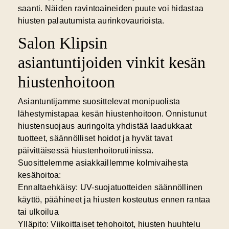
saanti. Näiden ravintoaineiden puute voi hidastaa
hiusten palautumista aurinkovaurioista.
Salon Klipsin
asiantuntijoiden vinkit kesän
hiustenhoitoon
Asiantuntijamme suosittelevat monipuolista
lähestymistapaa kesän hiustenhoitoon. Onnistunut
hiustensuojaus auringolta yhdistää laadukkaat
tuotteet, säännölliset hoidot ja hyvät tavat
päivittäisessä hiustenhoitorutiinissa.
Suosittelemme asiakkaillemme
kolmivaihesta
kesähoitoa
:
Ennaltaehkäisy: UV-suojatuotteiden säännöllinen
käyttö, päähineet ja hiusten kosteutus ennen rantaa
tai ulkoilua
Ylläpito: Viikoittaiset tehohoitot, hiusten huuhtelu