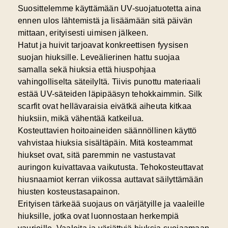
Suosittelemme käyttämään UV-suojatuotetta aina
ennen ulos lähtemistä ja lisäämään sitä päivän
mittaan, erityisesti uimisen jälkeen.
Hatut ja huivit tarjoavat konkreettisen fyysisen
suojan hiuksille. Leveälierinen hattu suojaa
samalla sekä hiuksia että hiuspohjaa
vahingolliselta säteilyltä. Tiivis punottu materiaali
estää UV-säteiden läpipääsyn tehokkaimmin. Silk
scarfit ovat hellävaraisia eivätkä aiheuta kitkaa
hiuksiin, mikä vähentää katkeilua.
Kosteuttavien hoitoaineiden säännöllinen käyttö
vahvistaa hiuksia sisältäpäin. Mitä kosteammat
hiukset ovat, sitä paremmin ne vastustavat
auringon kuivattavaa vaikutusta. Tehokosteuttavat
hiusnaamiot kerran viikossa auttavat säilyttämään
hiusten kosteustasapainon.
Erityisen tärkeää suojaus on värjätyille ja vaaleille
hiuksille, jotka ovat luonnostaan herkempiä