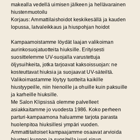
makealla vedellä uimisen jälkeen ja hellävarainen
hiustenmuotoilu
Korjaus: Ammattilaishoidot keskikesällä ja kauden
lopussa, latvaleikkaus ja hiuspohjan hoidot
Kampaamoistamme löydät laajan valikoiman
aurinkosuojatuotteita hiuksille. Erityisesti
suosittelemme UV-suojalla varustettuja
öljysuihkeita, jotka tarjoavat kaksoissuojan: ne
kosteuttavat hiuksia ja suojaavat UV-säteiltä.
Valikoimastamme löytyy tuotteita kaikille
hiustyypeille, niin hienoille ja ohuille kuin paksuille
ja karheille hiuksille.
Me Salon Klipsissä olemme palvelleet
asiakkaitamme jo vuodesta 1986. Koko perheen
parturi-kampaamona haluamme tarjota parasta
huolenpitoa hiuksillesi ympäri vuoden.
Ammattitaitoiset kampaajamme osaavat arvioida
hiustesi kunnon ja suositella juuri sinun