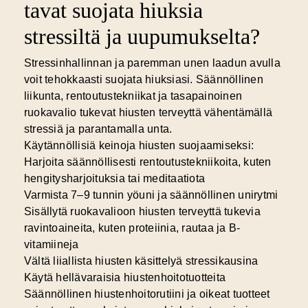
tavat suojata hiuksia
stressiltä ja uupumukselta?
Stressinhallinnan
ja paremman unen laadun avulla
voit tehokkaasti suojata hiuksiasi. Säännöllinen
liikunta, rentoutustekniikat ja tasapainoinen
ruokavalio tukevat hiusten terveyttä vähentämällä
stressiä ja parantamalla unta.
Käytännöllisiä keinoja hiusten suojaamiseksi:
Harjoita säännöllisesti rentoutustekniikoita, kuten
hengitysharjoituksia tai meditaatiota
Varmista 7–9 tunnin yöuni ja säännöllinen unirytmi
Sisällytä ruokavalioon hiusten terveyttä tukevia
ravintoaineita, kuten proteiinia, rautaa ja B-
vitamiineja
Vältä liiallista hiusten käsittelyä stressikausina
Käytä hellävaraisia hiustenhoitotuotteita
Säännöllinen hiustenhoitorutiini ja oikeat tuotteet