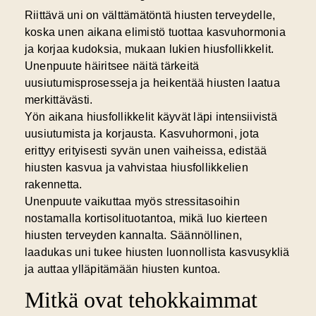
Riittävä uni
on välttämätöntä hiusten terveydelle,
koska unen aikana elimistö tuottaa kasvuhormonia
ja korjaa kudoksia, mukaan lukien hiusfollikkelit.
Unenpuute häiritsee näitä tärkeitä
uusiutumisprosesseja ja heikentää hiusten laatua
merkittävästi.
Yön aikana hiusfollikkelit käyvät läpi intensiivistä
uusiutumista ja korjausta. Kasvuhormoni, jota
erittyy erityisesti syvän unen vaiheissa, edistää
hiusten kasvua ja vahvistaa hiusfollikkelien
rakennetta.
Unenpuute vaikuttaa myös stressitasoihin
nostamalla kortisolituotantoa, mikä luo kierteen
hiusten terveyden kannalta. Säännöllinen,
laadukas uni tukee hiusten luonnollista kasvusykliä
ja auttaa ylläpitämään hiusten kuntoa.
Mitkä ovat tehokkaimmat