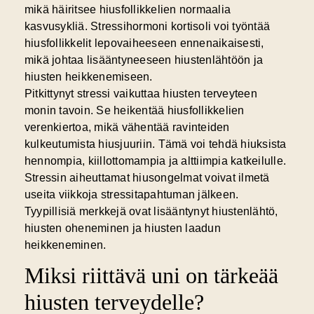
mikä häiritsee hiusfollikkelien normaalia
kasvusykliä. Stressihormoni kortisoli voi työntää
hiusfollikkelit lepovaiheeseen ennenaikaisesti,
mikä johtaa lisääntyneeseen hiustenlähtöön ja
hiusten heikkenemiseen.
Pitkittynyt stressi vaikuttaa hiusten terveyteen
monin tavoin. Se heikentää hiusfollikkelien
verenkiertoa, mikä vähentää ravinteiden
kulkeutumista hiusjuuriin. Tämä voi tehdä hiuksista
hennompia, kiillottomampia ja alttiimpia katkeilulle.
Stressin aiheuttamat hiusongelmat voivat ilmetä
useita viikkoja stressitapahtuman jälkeen.
Tyypillisiä merkkejä ovat lisääntynyt hiustenlähtö,
hiusten oheneminen ja hiusten laadun
heikkeneminen.
Miksi riittävä uni on tärkeää
hiusten terveydelle?