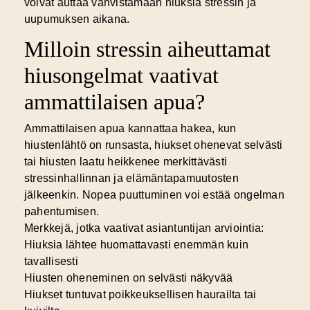
voivat auttaa vahvistamaan hiuksia stressin ja
uupumuksen aikana.
Milloin stressin aiheuttamat
hiusongelmat vaativat
ammattilaisen apua?
Ammattilaisen apua
kannattaa hakea, kun
hiustenlähtö on runsasta, hiukset ohenevat selvästi
tai hiusten laatu heikkenee merkittävästi
stressinhallinnan ja elämäntapamuutosten
jälkeenkin. Nopea puuttuminen voi estää ongelman
pahentumisen.
Merkkejä, jotka vaativat asiantuntijan arviointia:
Hiuksia lähtee huomattavasti enemmän kuin
tavallisesti
Hiusten oheneminen on selvästi näkyvää
Hiukset tuntuvat poikkeuksellisen haurailta tai