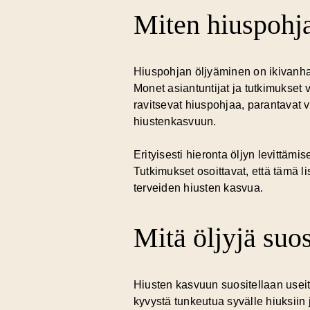
Miten hiuspohja
Hiuspohjan öljyäminen on ikivanh
Monet asiantuntijat ja tutkimukset v
ravitsevat hiuspohjaa, parantavat ver
hiustenkasvuun.
Erityisesti hieronta öljyn levittä
Tutkimukset osoittavat, että tämä 
terveiden hiusten kasvua.
Mitä öljyjä suo
Hiusten kasvuun suositellaan useita
kyvystä tunkeutua syvälle hiuksiin 