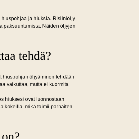
 hiuspohjaa ja hiuksia. Risiiniöljy
ja paksuuntumista. Näiden öljyjen
taa tehdä?
 että hiuspohjan öljyäminen tehdään
kaa vaikuttaa, mutta ei kuormita
jos hiuksesi ovat luonnostaan
a kokeilla, mikä toimii parhaiten
 on?