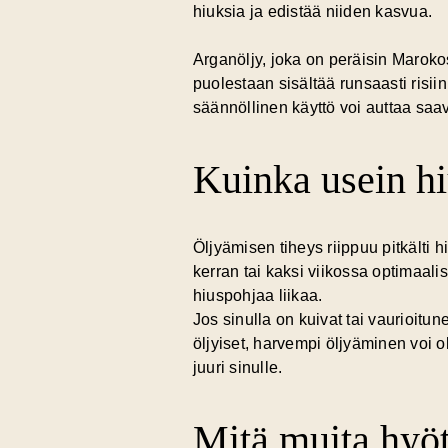
hiuksia ja edistää niiden kasvua.
Arganöljy, joka on peräisin Marokost
puolestaan sisältää runsaasti risi
säännöllinen käyttö voi auttaa sa
Kuinka usein h
Öljyämisen tiheys riippuu pitkälti h
kerran tai kaksi viikossa optimaalis
hiuspohjaa liikaa.
Jos sinulla on kuivat tai vaurioitu
öljyiset, harvempi öljyäminen voi o
juuri sinulle.
Mitä muita hyöt