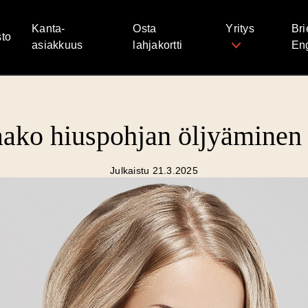
Kanta-
Osta
Yritys
Bri
to
asiakkuus
lahjakortti
Eng
aako hiuspohjan öljyäminen 
Julkaistu 21.3.2025