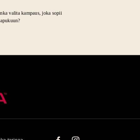
nka valita kampaus, joka sopii
lapukuun?