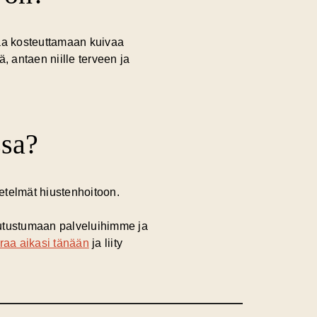
taa kosteuttamaan kuivaa
ä, antaen niille terveen ja
ssa?
etelmät hiustenhoitoon.
tutustumaan palveluihimme ja
raa aikasi tänään
ja liity