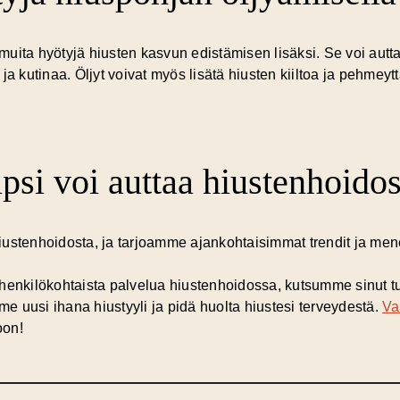
muita hyötyjä hiusten kasvun edistämisen lisäksi. Se voi aut
a kutinaa. Öljyt voivat myös lisätä hiusten kiiltoa ja pehmeytt
psi voi auttaa hiustenhoido
iustenhoidosta, ja tarjoamme ajankohtaisimmat trendit ja men
 henkilökohtaista palvelua hiustenhoidossa, kutsumme sinut 
 uusi ihana hiustyyli ja pidä huolta hiustesi terveydestä.
Va
oon!