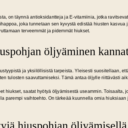
a, on täynnä antioksidantteja ja E-vitamiinia, jotka ravitsevat
inihappoa, joka tunnetaan sen kyvystä edistää hiusten kasvua 
avuttamaan terveemmät ja pidemmät hiukset.
iuspohjan öljyäminen kannat
iustyypistä ja yksilöllisistä tarpeista. Yleisesti suositellaan,
ten tulosten saavuttamiseksi. Tämä antaa öljylle riittävästi ai
neet hiukset, saatat hyötyä öljyämisestä useammin. Toisaalta, 
lla parempi vaihtoehto. On tärkeää kuunnella omia hiuksiaan j
yjä hiuspohjan öljyämisellä