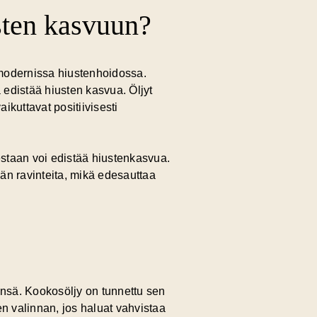
sten kasvuun?
modernissa hiustenhoidossa.
a edistää hiusten kasvua. Öljyt
aikuttavat positiivisesti
estaan voi edistää hiustenkasvua.
än ravinteita, mikä edesauttaa
tynsä. Kookosöljy on tunnettu sen
en valinnan, jos haluat vahvistaa