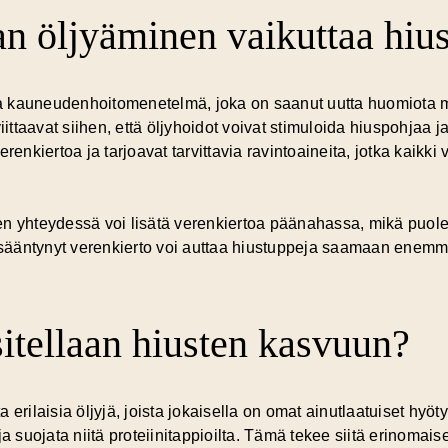
n öljyäminen vaikuttaa hiu
a kauneudenhoitomenetelmä, joka on saanut uutta huomiota 
iittaavat siihen, että öljyhoidot voivat stimuloida hiuspohjaa j
enkiertoa ja tarjoavat tarvittavia ravintoaineita, jotka kaikki v
misen yhteydessä voi lisätä verenkiertoa päänahassa, mikä puol
lisääntynyt verenkierto voi auttaa hiustuppeja saamaan enemm
sitellaan hiusten kasvuun?
 erilaisia öljyjä, joista jokaisella on omat ainutlaatuiset hyö
ja suojata niitä proteiinitappioilta. Tämä tekee siitä erinomais