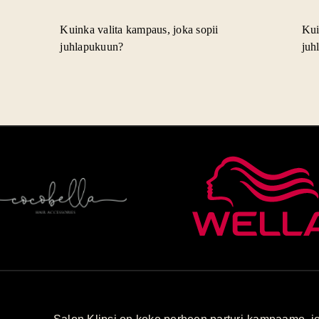
Kuinka valita kampaus, joka sopii
Kui
juhlapukuun?
juh