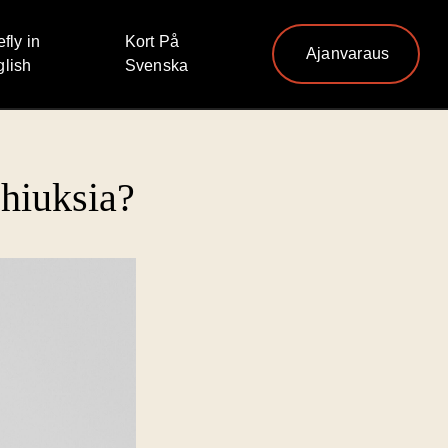
efly in
Kort På
Ajanvaraus
lish
Svenska
hiuksia?