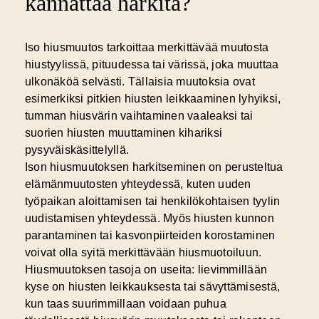
kannattaa harkita?
Iso hiusmuutos
tarkoittaa merkittävää muutosta
hiustyylissä, pituudessa tai värissä, joka muuttaa
ulkonäköä selvästi. Tällaisia muutoksia ovat
esimerkiksi pitkien hiusten leikkaaminen lyhyiksi,
tumman hiusvärin vaihtaminen vaaleaksi tai
suorien hiusten muuttaminen kihariksi
pysyväiskäsittelyllä.
Ison hiusmuutoksen harkitseminen on perusteltua
elämänmuutosten yhteydessä, kuten uuden
työpaikan aloittamisen tai henkilökohtaisen tyylin
uudistamisen yhteydessä. Myös hiusten kunnon
parantaminen tai kasvonpiirteiden korostaminen
voivat olla syitä merkittävään hiusmuotoiluun.
Hiusmuutoksen tasoja on useita: lievimmillään
kyse on hiusten leikkauksesta tai sävyttämisestä,
kun taas suurimmillaan voidaan puhua