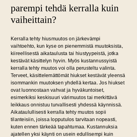
parempi tehdä kerralla kuin
vaiheittain?
Kerralla tehty hiusmuutos
on järkevämpi
vaihtoehto, kun kyse on pienemmistä muutoksista,
kiireellisestä aikataulusta tai hiustyypeistä, jotka
kestävät käsittelyn hyvin. Myös kustannussyistä
kerralla tehty muutos voi olla perusteltu valinta.
Terveet, käsittelemättömät hiukset kestävät yleensä
isommankin muutoksen yhdellä kertaa. Jos hiukset
ovat luonnostaan vahvat ja hyväkuntoiset,
esimerkiksi keskisuuri värimuutos tai merkittävä
leikkaus onnistuu turvallisesti yhdessä käynnissä.
Aikataulullisesti kerralla tehty muutos sopii
tilanteisiin, joissa lopputulos tarvitaan nopeasti,
kuten ennen tärkeää tapahtumaa. Kustannuksia
ajatellen yksi käynti on usein edullisempi kuin