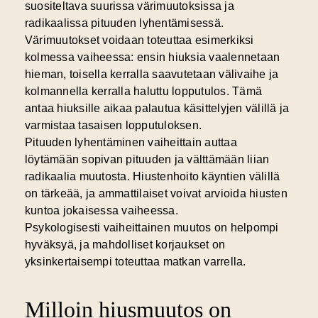
suositeltava suurissa värimuutoksissa ja
radikaalissa pituuden lyhentämisessä.
Värimuutokset voidaan toteuttaa esimerkiksi
kolmessa vaiheessa: ensin hiuksia vaalennetaan
hieman, toisella kerralla saavutetaan välivaihe ja
kolmannella kerralla haluttu lopputulos. Tämä
antaa hiuksille aikaa palautua käsittelyjen välillä ja
varmistaa tasaisen lopputuloksen.
Pituuden lyhentäminen vaiheittain auttaa
löytämään sopivan pituuden ja välttämään liian
radikaalia muutosta. Hiustenhoito käyntien välillä
on tärkeää, ja ammattilaiset voivat arvioida hiusten
kuntoa jokaisessa vaiheessa.
Psykologisesti vaiheittainen muutos on helpompi
hyväksyä, ja mahdolliset korjaukset on
yksinkertaisempi toteuttaa matkan varrella.
Milloin hiusmuutos on