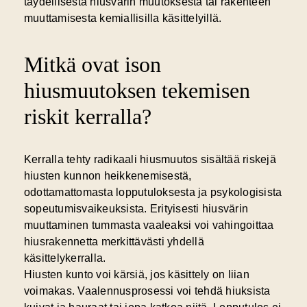
täydellisestä hiusvärin muutoksesta tai rakenteen
muuttamisesta kemiallisilla käsittelyillä.
Mitkä ovat ison
hiusmuutoksen tekemisen
riskit kerralla?
Kerralla tehty radikaali hiusmuutos
sisältää riskejä
hiusten kunnon heikkenemisestä,
odottamattomasta lopputuloksesta ja psykologisista
sopeutumisvaikeuksista. Erityisesti hiusvärin
muuttaminen tummasta vaaleaksi voi vahingoittaa
hiusrakennetta merkittävästi yhdellä
käsittelykerralla.
Hiusten kunto voi kärsiä, jos käsittely on liian
voimakas. Vaalennusprosessi voi tehdä hiuksista