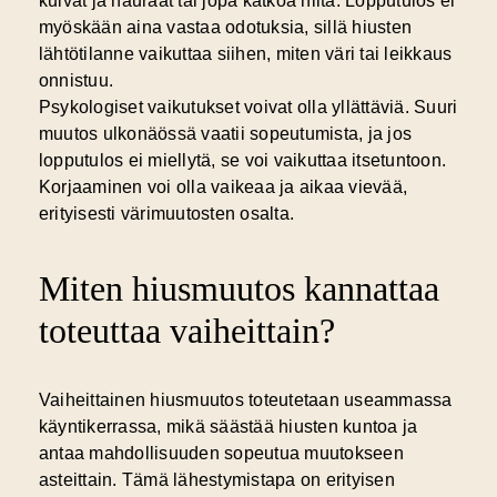
kuivat ja hauraat tai jopa katkoa niitä. Lopputulos ei
myöskään aina vastaa odotuksia, sillä hiusten
lähtötilanne vaikuttaa siihen, miten väri tai leikkaus
onnistuu.
Psykologiset vaikutukset voivat olla yllättäviä. Suuri
muutos ulkonäössä vaatii sopeutumista, ja jos
lopputulos ei miellytä, se voi vaikuttaa itsetuntoon.
Korjaaminen voi olla vaikeaa ja aikaa vievää,
erityisesti värimuutosten osalta.
Miten hiusmuutos kannattaa
toteuttaa vaiheittain?
Vaiheittainen hiusmuutos
toteutetaan useammassa
käyntikerrassa, mikä säästää hiusten kuntoa ja
antaa mahdollisuuden sopeutua muutokseen
asteittain. Tämä lähestymistapa on erityisen