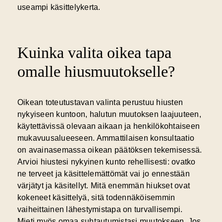
useampi käsittelykerta.
Kuinka valita oikea tapa
omalle hiusmuutokselle?
Oikean toteutustavan valinta
perustuu hiusten
nykyiseen kuntoon, halutun muutoksen laajuuteen,
käytettävissä olevaan aikaan ja henkilökohtaiseen
mukavuusalueeseen. Ammattilaisen konsultaatio
on avainasemassa oikean päätöksen tekemisessä.
Arvioi hiustesi nykyinen kunto rehellisesti: ovatko
ne terveet ja käsittelemättömät vai jo ennestään
värjätyt ja käsitellyt. Mitä enemmän hiukset ovat
kokeneet käsittelyä, sitä todennäköisemmin
vaiheittainen lähestymistapa on turvallisempi.
Mieti myös omaa suhtautumistasi muutokseen. Jos