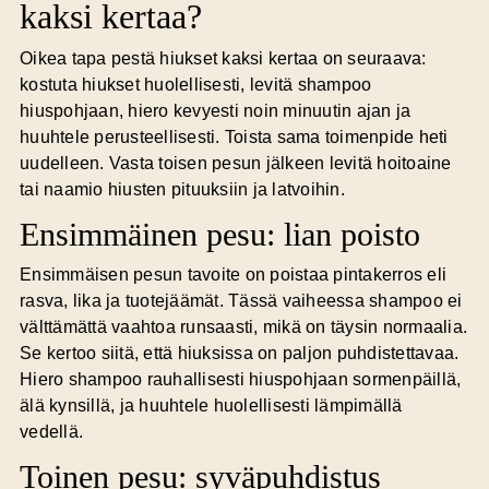
kaksi kertaa?
Oikea tapa pestä hiukset kaksi kertaa on seuraava:
kostuta hiukset huolellisesti, levitä shampoo
hiuspohjaan, hiero kevyesti noin minuutin ajan ja
huuhtele perusteellisesti. Toista sama toimenpide heti
uudelleen. Vasta toisen pesun jälkeen levitä hoitoaine
tai naamio hiusten pituuksiin ja latvoihin.
Ensimmäinen pesu: lian poisto
Ensimmäisen pesun tavoite on poistaa pintakerros eli
rasva, lika ja tuotejäämät. Tässä vaiheessa shampoo ei
välttämättä vaahtoa runsaasti, mikä on täysin normaalia.
Se kertoo siitä, että hiuksissa on paljon puhdistettavaa.
Hiero shampoo rauhallisesti hiuspohjaan sormenpäillä,
älä kynsillä, ja huuhtele huolellisesti lämpimällä
vedellä.
Toinen pesu: syväpuhdistus