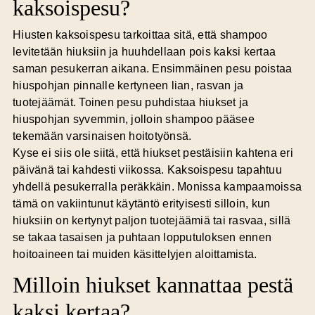
kaksoispesu?
Hiusten kaksoispesu tarkoittaa sitä, että shampoo
levitetään hiuksiin ja huuhdellaan pois kaksi kertaa
saman pesukerran aikana. Ensimmäinen pesu poistaa
hiuspohjan pinnalle kertyneen lian, rasvan ja
tuotejäämät. Toinen pesu puhdistaa hiukset ja
hiuspohjan syvemmin, jolloin shampoo pääsee
tekemään varsinaisen hoitotyönsä.
Kyse ei siis ole siitä, että hiukset pestäisiin kahtena eri
päivänä tai kahdesti viikossa. Kaksoispesu tapahtuu
yhdellä pesukerralla peräkkäin. Monissa kampaamoissa
tämä on vakiintunut käytäntö erityisesti silloin, kun
hiuksiin on kertynyt paljon tuotejäämiä tai rasvaa, sillä
se takaa tasaisen ja puhtaan lopputuloksen ennen
hoitoaineen tai muiden käsittelyjen aloittamista.
Milloin hiukset kannattaa pestä
kaksi kertaa?