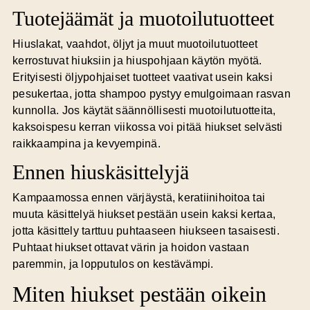
Tuotejäämät ja muotoilutuotteet
Hiuslakat, vaahdot, öljyt ja muut muotoilutuotteet
kerrostuvat hiuksiin ja hiuspohjaan käytön myötä.
Erityisesti öljypohjaiset tuotteet vaativat usein kaksi
pesukertaa, jotta shampoo pystyy emulgoimaan rasvan
kunnolla. Jos käytät säännöllisesti muotoilutuotteita,
kaksoispesu kerran viikossa voi pitää hiukset selvästi
raikkaampina ja kevyempinä.
Ennen hiuskäsittelyjä
Kampaamossa ennen värjäystä, keratiinihoitoa tai
muuta käsittelyä hiukset pestään usein kaksi kertaa,
jotta käsittely tarttuu puhtaaseen hiukseen tasaisesti.
Puhtaat hiukset ottavat värin ja hoidon vastaan
paremmin, ja lopputulos on kestävämpi.
Miten hiukset pestään oikein