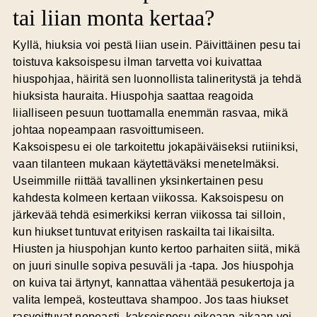
tai liian monta kertaa?
Kyllä, hiuksia voi pestä liian usein. Päivittäinen pesu tai
toistuva kaksoispesu ilman tarvetta voi kuivattaa
hiuspohjaa, häiritä sen luonnollista talineritystä ja tehdä
hiuksista hauraita. Hiuspohja saattaa reagoida
liialliseen pesuun tuottamalla enemmän rasvaa, mikä
johtaa nopeampaan rasvoittumiseen.
Kaksoispesu ei ole tarkoitettu jokapäiväiseksi rutiiniksi,
vaan tilanteen mukaan käytettäväksi menetelmäksi.
Useimmille riittää tavallinen yksinkertainen pesu
kahdesta kolmeen kertaan viikossa. Kaksoispesu on
järkevää tehdä esimerkiksi kerran viikossa tai silloin,
kun hiukset tuntuvat erityisen raskailta tai likaisilta.
Hiusten ja hiuspohjan kunto kertoo parhaiten siitä, mikä
on juuri sinulle sopiva pesuväli ja -tapa. Jos hiuspohja
on kuiva tai ärtynyt, kannattaa vähentää pesukertoja ja
valita lempeä, kosteuttava shampoo. Jos taas hiukset
rasvoittuvat nopeasti, kaksoispesu oikeaan aikaan voi