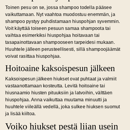
Toinen pesu on se, jossa shampoo todella pääsee
vaikuttamaan. Nyt vaahtoa muodostuu enemmän, ja
shampoo pystyy puhdistamaan hiuspohjan syvemmin.
Voit käyttää toiseen pesuun samaa shampoota tai
vaihtaa esimerkiksi hiuspohjaa hoitavaan tai
tasapainottavaan shampooseen tarpeidesi mukaan.
Huuhtele jälleen perusteellisesti, sillä shampoojäämät
voivat rasittaa hiuspohjaa.
Hoitoaine kaksoispesun jälkeen
Kaksoispesun jälkeen hiukset ovat puhtaat ja valmiit
vastaanottamaan kosteutta. Levitä hoitoaine tai
hiusnaamio hiusten pituuksiin ja latvoihin, välttäen
hiuspohjaa. Anna vaikuttaa muutama minuutti ja
huuhtele viileällä vedellä, joka sulkee hiuksen suomut
ja lisää kiiltoa.
Voiko hiukset pestä liian usein