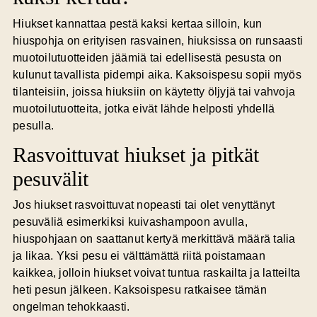
Hiukset kannattaa pestä kaksi kertaa silloin, kun
hiuspohja on erityisen rasvainen, hiuksissa on runsaasti
muotoilutuotteiden jäämiä tai edellisestä pesusta on
kulunut tavallista pidempi aika. Kaksoispesu sopii myös
tilanteisiin, joissa hiuksiin on käytetty öljyjä tai vahvoja
muotoilutuotteita, jotka eivät lähde helposti yhdellä
pesulla.
Rasvoittuvat hiukset ja pitkät
pesuvälit
Jos hiukset rasvoittuvat nopeasti tai olet venyttänyt
pesuväliä esimerkiksi kuivashampoon avulla,
hiuspohjaan on saattanut kertyä merkittävä määrä talia
ja likaa. Yksi pesu ei välttämättä riitä poistamaan
kaikkea, jolloin hiukset voivat tuntua raskailta ja latteilta
heti pesun jälkeen. Kaksoispesu ratkaisee tämän
ongelman tehokkaasti.