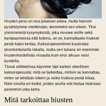
Hiusten pesu on osa jokaisen arkea, mutta harvoin
pysähdymme miettimään, teemmekö sen oikein. Yksi
yleisimmistä kysymyksistä, joka nousee esille sekä
kampaamoissa että kotona, on se, kannattaako hiukset
pestä kaksi kertaa. Kaksoispeseminen kuulostaa
yksinkertaiselta idealta, mutta sen takana on enemmän
hiustenhoidollista viisautta kuin ensi alkuun voisi
kuvitella.
Tässä artikkelissa käymme läpi kaiken oleellisen
kaksoispesusta: mitä se tarkoittaa, milloin se kannattaa,
miten se tehdään oikein ja voiko hiuksia pestä liikaa.
Näin sinulla on tiedot, joiden avulla voit hoitaa hiuksiasi
paremmin joka kerta.
Mitä tarkoittaa hiusten