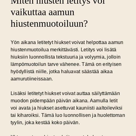
Miten hiusten letitys voi
vaikuttaa aamun
hiustenmuotoiluun?
Yön aikana letitetyt hiukset voivat helpottaa aamun
hiustenmuotoilua merkittävästi. Letitys voi lisätä
hiuksiin luonnollista tekstuuria ja volyymia, jolloin
lämpömuotoilun tarve vähenee. Tämä on erityisen
hyödyllistä niille, jotka haluavat säästää aikaa
aamurutiineissaan.
Lisäksi letitetyt hiukset voivat auttaa säilyttämään
muodon pidempään päivän aikana. Aamulla letit
voi avata ja hiukset asettuvat kauniisti aaltoileviksi
tai kiharoiksi. Tämä luo luonnollisen ja huolettoman
tyylin, joka kestää koko päivän.