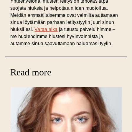
Yhteenvetona, hiusten letitys on tehokas tapa
suojata hiuksia ja helpottaa niiden muotoilua.
Meidän ammattilaisemme ovat valmiita auttamaan
sinua löytämään parhaan letitystyylin juuri sinun
hiuksillesi.
Varaa aika
ja tutustu palveluihimme –
me huolehdimme hiustesi hyvinvoinnista ja
autamme sinua saavuttamaan haluamasi tyylin.
Read more