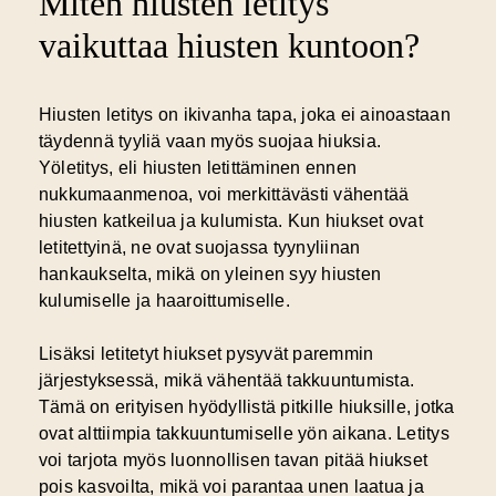
Miten hiusten letitys
vaikuttaa hiusten kuntoon?
Hiusten letitys on ikivanha tapa, joka ei ainoastaan
täydennä tyyliä vaan myös suojaa hiuksia.
Yöletitys, eli hiusten letittäminen ennen
nukkumaanmenoa, voi merkittävästi vähentää
hiusten katkeilua ja kulumista. Kun hiukset ovat
letitettyinä, ne ovat suojassa tyynyliinan
hankaukselta, mikä on yleinen syy hiusten
kulumiselle ja haaroittumiselle.
Lisäksi letitetyt hiukset pysyvät paremmin
järjestyksessä, mikä vähentää takkuuntumista.
Tämä on erityisen hyödyllistä pitkille hiuksille, jotka
ovat alttiimpia takkuuntumiselle yön aikana. Letitys
voi tarjota myös luonnollisen tavan pitää hiukset
pois kasvoilta, mikä voi parantaa unen laatua ja