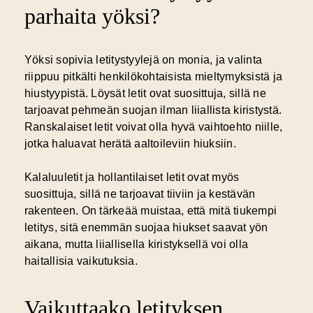
parhaita yöksi?
Yöksi sopivia letitystyylejä on monia, ja valinta
riippuu pitkälti henkilökohtaisista mieltymyksistä ja
hiustyypistä. Löysät letit ovat suosittuja, sillä ne
tarjoavat pehmeän suojan ilman liiallista kiristystä.
Ranskalaiset letit voivat olla hyvä vaihtoehto niille,
jotka haluavat herätä aaltoileviin hiuksiin.
Kalaluuletit ja hollantilaiset letit ovat myös
suosittuja, sillä ne tarjoavat tiiviin ja kestävän
rakenteen. On tärkeää muistaa, että mitä tiukempi
letitys, sitä enemmän suojaa hiukset saavat yön
aikana, mutta liiallisella kiristyksellä voi olla
haitallisia vaikutuksia.
Vaikuttaako letityksen