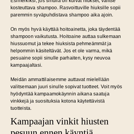
Esimerkiksi, jos sinulla on kuivat hiukset, valitse
kosteuttava shampoo. Rasvoittuville hiuksille sopii
paremmin syväpuhdistava shampoo aika ajoin.
On myös hyvä käyttää hoitoainetta, joka täydentää
shampoon vaikutusta. Hoitoaine auttaa sulkemaan
hiussuomut ja tekee hiuksista pehmeämmät ja
helpommin käsiteltävät. Jos et ole varma, mikä
pesuaine sopii sinulle parhaiten, kysy neuvoa
kampaajaltasi.
Meidän ammattilaisemme auttavat mielellään
valitsemaan juuri sinulle sopivat tuotteet. Voit myös
hyödyntää kampaamokäynnin aikana saatuja
vinkkejä ja suosituksia kotona käytettävistä
tuotteista.
Kampaajan vinkit hiusten
pesuun ennen käyntiä