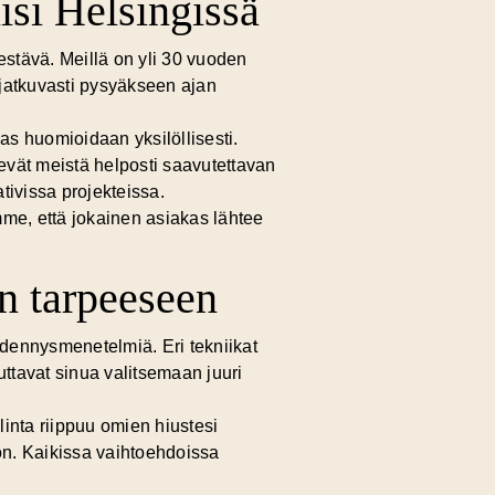
isi Helsingissä
kestävä. Meillä on
yli 30 vuoden
 jatkuvasti pysyäkseen ajan
s huomioidaan yksilöllisesti.
vät meistä helposti saavutettavan
ivissa projekteissa.
mme, että jokainen asiakas lähtee
n tarpeeseen
 pidennysmenetelmiä
. Eri tekniikat
auttavat sinua valitsemaan juuri
linta riippuu omien hiustesi
oon. Kaikissa vaihtoehdoissa