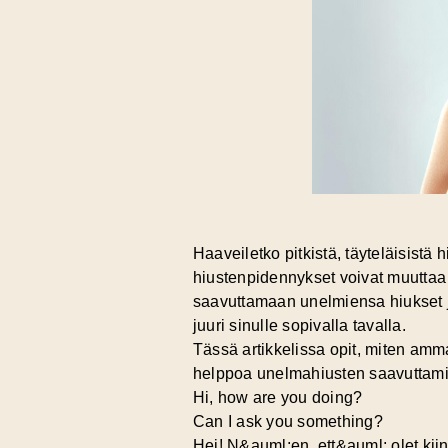
Haaveiletko pitkistä, täyteläisistä 
hiustenpidennykset voivat muuttaa 
saavuttamaan unelmiensa hiukset 
juuri sinulle sopivalla tavalla.
Tässä artikkelissa opit, miten amma
helppoa unelmahiusten saavuttamin
Hi, how are you doing?
Can I ask you something?
Hei! N&auml;en, ett&auml; olet kii