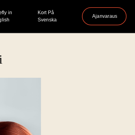
efly in
Kort På
Ajanvaraus
lish
Svenska
i