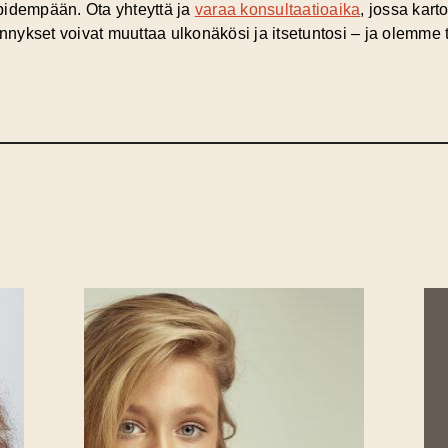
i pidempään. Ota yhteyttä ja
varaa konsultaatioaika
, jossa kar
dennykset voivat muuttaa ulkonäkösi ja itsetuntosi – ja olemme