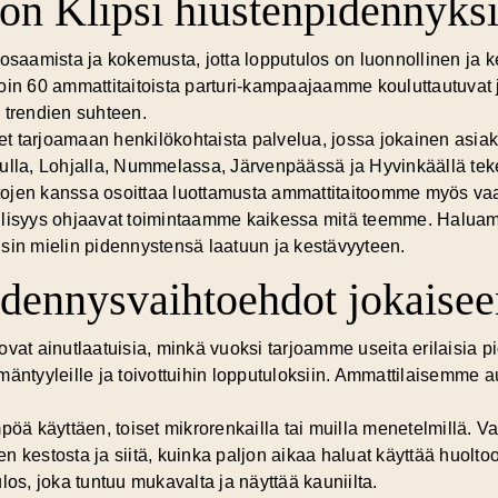
lon Klipsi hiustenpidennyksi
sosaamista ja kokemusta, jotta lopputulos on luonnollinen ja 
noin 60 ammattitaitoista parturi-kampaajaamme kouluttautuvat
 trendien suhteen.
 tarjoamaan henkilökohtaista palvelua, jossa jokainen asiaka
la, Lohjalla, Nummelassa, Järvenpäässä ja Hyvinkäällä teke
ojen kanssa osoittaa luottamusta ammattitaitoomme myös vaat
ehellisyys ohjaavat toimintaamme kaikessa mitä teemme. Halua
sin mielin pidennystensä laatuun ja kestävyyteen.
dennysvaihtoehdot jokaisee
ovat ainutlaatuisia, minkä vuoksi tarjoamme
useita erilaisia
lämäntyyleille ja toivottuihin lopputuloksiin. Ammattilaisemme 
pöä käyttäen, toiset mikrorenkailla tai muilla menetelmillä. Va
n kestosta ja siitä, kuinka paljon aikaa haluat käyttää huolt
los, joka tuntuu mukavalta ja näyttää kauniilta.