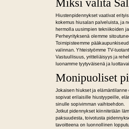
Miksi valita Sa
Hiustenpidennykset vaativat erityi
kokemus
hiusalan palveluista, ja 
hermolla uusimpien tekniikoiden ja
Perheyrityksenä olemme sitoutuneet
Toimipisteemme pääkaupunkiseudul
valinnan. Yhteistyömme TV-tuotant
Vastuullisuus, yritteliäisyys ja r
luonamme tyytyväisenä ja luottavai
Monipuoliset pi
Jokaisen hiukset ja elämäntilanne 
sopivat erilaisille hiustyypeille, e
sinulle sopivimman vaihtoehdon.
Jotkut pidennykset kiinnitetään läm
paksuudesta, toivotusta pidennykse
tavoitteena on luonnollinen lopputu