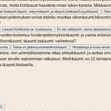
ista, mutta kohtaavat haasteita oman tukan kanssa. Mik&auml;
an lis&auml;&auml; volyymi&auml; ja t&auml;ytel&auml;isyytt&auml;
Olen
set pidennykset voivat todella muuttaa ulkon&auml;k&ouml;si
?
L&auml;hiviikkoina tai -kuukausina
En ole viel&auml; varma aikataulusta
vuoden kokemus hiustenpidennyksist&auml; ja useita erilaisia
yllisint&auml; t&auml;ss&auml; vaiheessa?
uvonta
Tietoa eri pidennysmenetelmist&auml;
Hintatietoja ja kesto-arviot
etosi, niin ammattilaisemme ottaa yhteytt&auml; ja auttaa sin
ri sinulle sopivimman ratkaisun. Meill&auml; on 12 toimipis
l&auml;hialueilla.
l;