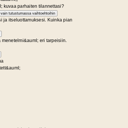
 kuvaa parhaiten tilannettasi?
 vain tutustumassa vaihtoehtoihin
 ja itseluottamuksesi. Kuinka pian
 menetelmi&auml; eri tarpeisiin.
ua
tett&auml;