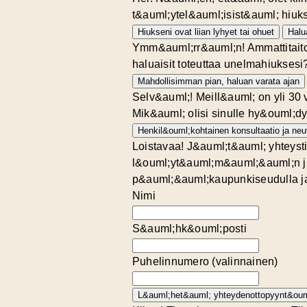
t&auml;ytel&auml;isist&auml; hiuks
Hiukseni ovat liian lyhyet tai ohuet
Halu
Ymm&auml;rr&auml;n! Ammattitaitoi
haluaisit toteuttaa unelmahiuksesi
Mahdollisimman pian, haluan varata ajan
Selv&auml;! Meill&auml; on yli 30 
Mik&auml; olisi sinulle hy&ouml;d
Henkil&ouml;kohtainen konsultaatio ja ne
Loistavaa! J&auml;t&auml; yhteysti
l&ouml;yt&auml;m&auml;&auml;n juu
p&auml;&auml;kaupunkiseudulla ja 
Nimi
S&auml;hk&ouml;posti
Puhelinnumero (valinnainen)
L&auml;het&auml; yhteydenottopyynt&oum