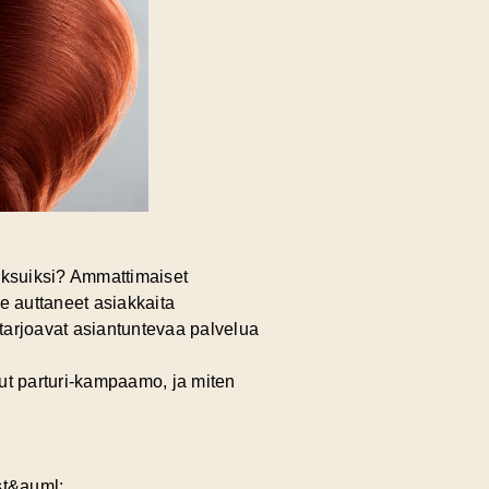
 paksuiksi? Ammattimaiset
e auttaneet asiakkaita
arjoavat asiantuntevaa palvelua
nut parturi-kampaamo, ja miten
st&auml;,