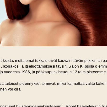
hiuksista, mutta omat tukkasi eivät kasva riittävän pitkiksi tai
ulkonäkösi ja itseluottamuksesi täysin. Salon Klipsillä olemm
jo vuodesta 1986, ja pääkaupunkiseudun 12 toimipisteemme t
ttitaitoiset pidennykset toimivat, miksi kannattaa valita koke
en voi olla.
nnostunut hiustenpidennyksist&auml;. Monet haaveilevat pitki