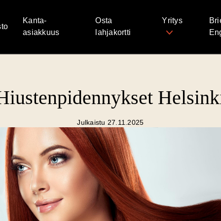
Kanta-
Osta
Yritys
Bri
to
asiakkuus
lahjakortti
Eng
Hiustenpidennykset Helsink
Julkaistu 27.11.2025