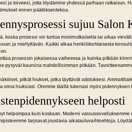
esi ja toiveesi, jotta löydämme yhdessä parhaan ratkaisun. 
aatimukset ennen päätöksentekoa.
ennysprosessi sujuu Salon K
, koska prosessi voi tuntua monimutkaiselta tai aikaa vievä
van ja miellyttävän. Kaikki alkaa
henkilökohtaisesta konsult
non.
ottaa prosessin jokaisessa vaiheessa ja kuinka pitkään kiinni
ne pysyvät kauniina mahdollisimman pitkään. Tavoitteenamme 
köiset, pitkät hiukset, jotka täyttävät odotuksesi. Ammattita
ta omia hiuksiasi. Olemme täällä tukenasi myös pidennyksen k
ustenpidennykseen helposti
nyt helpompaa kuin koskaan. Moderni varaussovelluksemme 
mipisteemme tarjoavat joustavia aikatauluvaihtoehtoja. Löydät