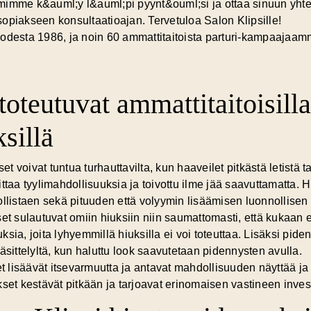
Tiimimme k&auml;y l&auml;pi pyynt&ouml;si ja ottaa sinuun yh
opiakseen konsultaatioajan. Tervetuloa Salon Klipsille!
uodesta 1986, ja noin 60 ammattitaitoista parturi-kampaajaa
oteutuvat ammattitaitoisilla
sillä
set voivat tuntua turhauttavilta, kun haaveilet pitkästä letistä 
ittaa tyylimahdollisuuksia
ja toivottu ilme jää saavuttamatta. 
ollistaen sekä pituuden että volyymin lisäämisen luonnollisen 
set sulautuvat omiin hiuksiin niin saumattomasti, että kukaan
sia, joita lyhyemmillä hiuksilla ei voi toteuttaa. Lisäksi pide
äsittelyltä, kun haluttu look saavutetaan pidennysten avulla.
lisäävät itsevarmuutta ja antavat mahdollisuuden näyttää ja tu
set kestävät pitkään ja tarjoavat erinomaisen vastineen invest