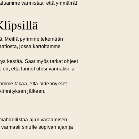
Haluamme varmistaa, että ymmärrät
lipsillä
ltä. Meillä pyrimme tekemään
aatiosta
, jossa kartoitamme
tys kestää. Saat myös tarkat ohjeet
on, että tunnet olosi varmaksi ja
itomme takaa, että pidennykset
iinnityksen jälkeen.
mahdollistaa
ajan varaamisen
 varmasti sinulle sopivan ajan ja