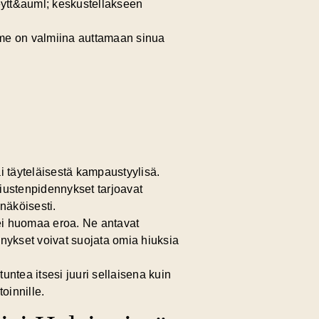
teytt&auml; keskustellakseen
mme on valmiina auttamaan sinua
tai täyteläisestä kampaustyylisä.
Hiustenpidennykset tarjoavat
näköisesti.
 ei huomaa eroa. Ne antavat
nnykset voivat suojata omia hiuksia
ntea itsesi juuri sellaisena kuin
oinnille.