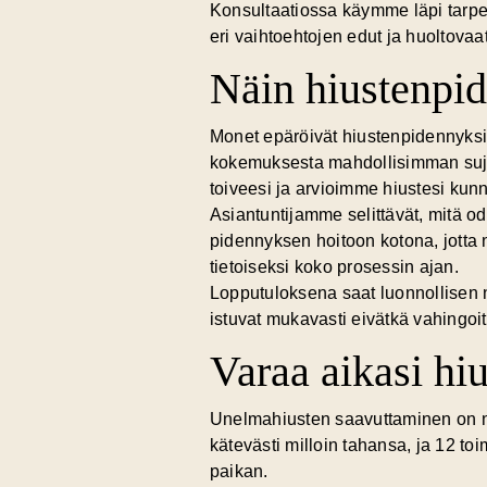
Konsultaatiossa käymme läpi tarpe
eri vaihtoehtojen edut ja huoltov
Näin hiustenpid
Monet epäröivät hiustenpidennyksiä
kokemuksesta mahdollisimman suju
toiveesi ja arvioimme hiustesi kun
Asiantuntijamme selittävät, mitä od
pidennyksen hoitoon kotona, jotta 
tietoiseksi koko prosessin ajan.
Lopputuloksena saat luonnollisen nä
istuvat mukavasti eivätkä vahingoi
Varaa aikasi hi
Unelmahiusten saavuttaminen on 
kätevästi
milloin tahansa, ja 12 toi
paikan.