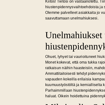
Kiitos! Tietosi on vastaanotettu. 
hiustenpidennysvaihtoehdoista ja s
Olemme palvelleet asiakkaita jo v
saavuttamaan unelmahiuksesi.
Unelmahiukset t
hiustenpidennyk
Ohuet, lyhyet tai vaurioituneet hiuk
Monet kokevat, että
oma tukka rajo
ratkaisun näihin haasteisiin, mahd
Ammattitaitoisesti tehdyt pidennyk
vapauden kokeilla erilaisia kampauk
kuumuustyöstöltä ja kemialliselta k
Parhaimmillaan hiustenpidennykset 
haluat. Oikein hoidettuina pidennyk