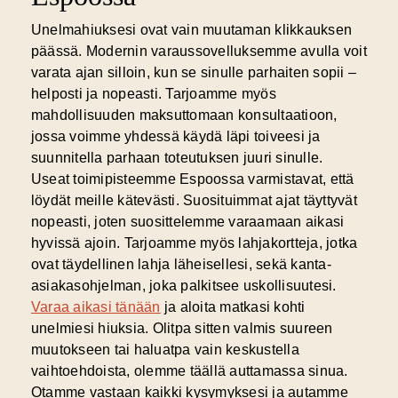
Unelmahiuksesi ovat vain muutaman klikkauksen
päässä. Modernin varaussovelluksemme avulla voit
varata ajan silloin, kun se sinulle parhaiten sopii –
helposti ja nopeasti. Tarjoamme myös
mahdollisuuden maksuttomaan konsultaatioon,
jossa voimme yhdessä käydä läpi toiveesi ja
suunnitella parhaan toteutuksen juuri sinulle.
Useat toimipisteemme Espoossa varmistavat, että
löydät meille kätevästi. Suosituimmat ajat täyttyvät
nopeasti, joten suosittelemme varaamaan aikasi
hyvissä ajoin. Tarjoamme myös lahjakortteja, jotka
ovat täydellinen lahja läheisellesi, sekä kanta-
asiakasohjelman, joka palkitsee uskollisuutesi.
Varaa aikasi tänään
ja aloita matkasi kohti
unelmiesi hiuksia. Olitpa sitten valmis suureen
muutokseen tai haluatpa vain keskustella
vaihtoehdoista, olemme täällä auttamassa sinua.
Otamme vastaan kaikki kysymyksesi ja autamme