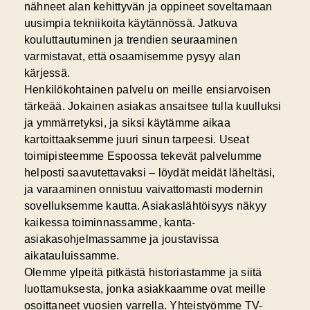
nähneet alan kehittyvän ja oppineet soveltamaan
uusimpia tekniikoita käytännössä. Jatkuva
kouluttautuminen ja trendien seuraaminen
varmistavat, että osaamisemme pysyy alan
kärjessä.
Henkilökohtainen palvelu on meille ensiarvoisen
tärkeää. Jokainen asiakas ansaitsee tulla kuulluksi
ja ymmärretyksi, ja siksi käytämme aikaa
kartoittaaksemme juuri sinun tarpeesi. Useat
toimipisteemme Espoossa tekevät palvelumme
helposti saavutettavaksi – löydät meidät läheltäsi,
ja varaaminen onnistuu vaivattomasti modernin
sovelluksemme kautta. Asiakaslähtöisyys näkyy
kaikessa toiminnassamme, kanta-
asiakasohjelmassamme ja joustavissa
aikatauluissamme.
Olemme ylpeitä pitkästä historiastamme ja siitä
luottamuksesta, jonka asiakkaamme ovat meille
osoittaneet vuosien varrella. Yhteistyömme TV-