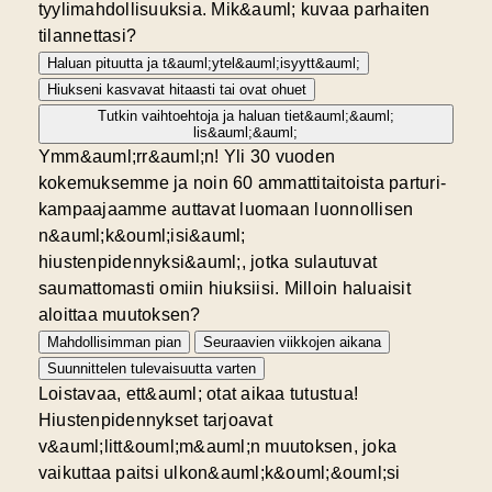
tyylimahdollisuuksia. Mik&auml; kuvaa parhaiten
tilannettasi?
Haluan pituutta ja t&auml;ytel&auml;isyytt&auml;
Hiukseni kasvavat hitaasti tai ovat ohuet
Tutkin vaihtoehtoja ja haluan tiet&auml;&auml;
lis&auml;&auml;
Ymm&auml;rr&auml;n! Yli 30 vuoden
kokemuksemme ja noin 60 ammattitaitoista parturi-
kampaajaamme auttavat luomaan luonnollisen
n&auml;k&ouml;isi&auml;
hiustenpidennyksi&auml;, jotka sulautuvat
saumattomasti omiin hiuksiisi. Milloin haluaisit
aloittaa muutoksen?
Mahdollisimman pian
Seuraavien viikkojen aikana
Suunnittelen tulevaisuutta varten
Loistavaa, ett&auml; otat aikaa tutustua!
Hiustenpidennykset tarjoavat
v&auml;litt&ouml;m&auml;n muutoksen, joka
vaikuttaa paitsi ulkon&auml;k&ouml;&ouml;si