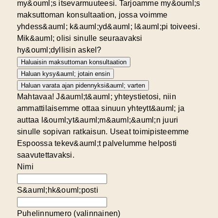
my&ouml;s itsevarmuuteesi. Tarjoamme my&ouml;s
maksuttoman konsultaation, jossa voimme
yhdess&auml; k&auml;yd&auml; l&auml;pi toiveesi.
Mik&auml; olisi sinulle seuraavaksi
hy&ouml;dyllisin askel?
Haluaisin maksuttoman konsultaation
Haluan kysy&auml; jotain ensin
Haluan varata ajan pidennyksi&auml; varten
Mahtavaa! J&auml;t&auml; yhteystietosi, niin
ammattilaisemme ottaa sinuun yhteytt&auml; ja
auttaa l&ouml;yt&auml;m&auml;&auml;n juuri
sinulle sopivan ratkaisun. Useat toimipisteemme
Espoossa tekev&auml;t palvelumme helposti
saavutettavaksi.
Nimi
S&auml;hk&ouml;posti
Puhelinnumero (valinnainen)