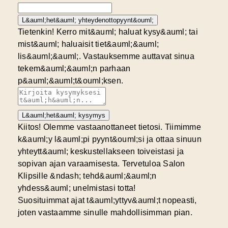
L&auml;het&auml; yhteydenottopyynt&ouml;
Tietenkin! Kerro mit&auml; haluat kysy&auml; tai
mist&auml; haluaisit tiet&auml;&auml;
lis&auml;&auml;. Vastauksemme auttavat sinua
tekem&auml;&auml;n parhaan
p&auml;&auml;t&ouml;ksen.
L&auml;het&auml; kysymys
Kiitos! Olemme vastaanottaneet tietosi. Tiimimme
k&auml;y l&auml;pi pyynt&ouml;si ja ottaa sinuun
yhteytt&auml; keskustellakseen toiveistasi ja
sopivan ajan varaamisesta. Tervetuloa Salon
Klipsille &ndash; tehd&auml;&auml;n
yhdess&auml; unelmistasi totta!
Suosituimmat ajat t&auml;yttyv&auml;t nopeasti,
joten vastaamme sinulle mahdollisimman pian.