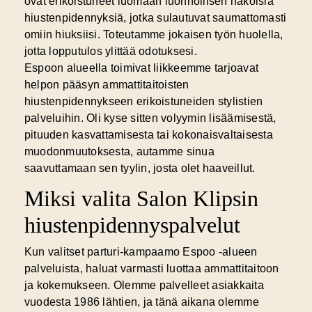
ovat erikoistuneet luomaan
luonnollisen näköisiä
hiustenpidennyksiä
, jotka sulautuvat saumattomasti
omiin hiuksiisi. Toteutamme jokaisen työn huolella,
jotta lopputulos ylittää odotuksesi.
Espoon alueella toimivat liikkeemme tarjoavat
helpon pääsyn ammattitaitoisten
hiustenpidennykseen erikoistuneiden stylistien
palveluihin. Oli kyse sitten volyymin lisäämisestä,
pituuden kasvattamisesta tai kokonaisvaltaisesta
muodonmuutoksesta, autamme sinua
saavuttamaan sen tyylin, josta olet haaveillut.
Miksi valita Salon Klipsin
hiustenpidennyspalvelut
Kun valitset
parturi-kampaamo Espoo
-alueen
palveluista, haluat varmasti luottaa ammattitaitoon
ja kokemukseen. Olemme palvelleet asiakkaita
vuodesta 1986 lähtien, ja tänä aikana olemme