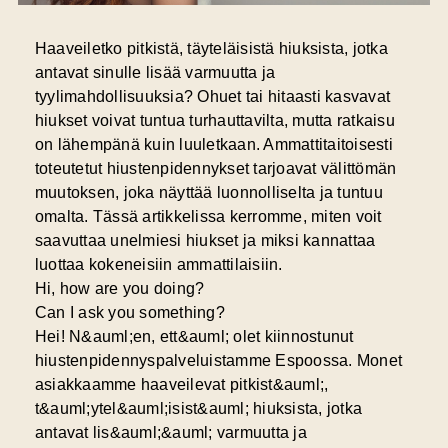
Haaveiletko pitkistä, täyteläisistä hiuksista, jotka
antavat sinulle lisää varmuutta ja
tyylimahdollisuuksia? Ohuet tai hitaasti kasvavat
hiukset voivat tuntua turhauttavilta, mutta ratkaisu
on lähempänä kuin luuletkaan. Ammattitaitoisesti
toteutetut hiustenpidennykset tarjoavat välittömän
muutoksen, joka näyttää luonnolliselta ja tuntuu
omalta. Tässä artikkelissa kerromme, miten voit
saavuttaa unelmiesi hiukset ja miksi kannattaa
luottaa kokeneisiin ammattilaisiin.
Hi, how are you doing?
Can I ask you something?
Hei! N&auml;en, ett&auml; olet kiinnostunut
hiustenpidennyspalveluistamme Espoossa. Monet
asiakkaamme haaveilevat pitkist&auml;,
t&auml;ytel&auml;isist&auml; hiuksista, jotka
antavat lis&auml;&auml; varmuutta ja