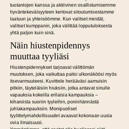
tuotantojen kanssa ja aktiivinen osallistumisemme
hyväntekeväisyyteen kertovat sitoutumisestamme
laatuun ja yhteisöömme. Kun valitset meidät,
valitset kumppanin, joka välittää lopputuloksesta
yhtä paljon kuin sinä.
Näin hiustenpidennys
muuttaa tyyliäsi
Hiustenpidennykset tarjoavat välittömän
muutoksen, joka vaikuttaa paitsi ulkonäköösi myös
itsevarmuuteesi. Kuvittele herääväsi aamuisin
pitkiin, täyteläisiin hiuksiin, jotka antavat sinulle
vapauksia kokeilla erilaisia kampauksia –
kiharoista suoriin tyyleihin, poninhännästä
juhlakampauksiin. Monipuoliset
tyylittelymahdollisuudet avaavat kokonaan uusia
ovia ilmaisuusi.