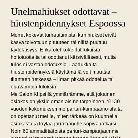
Unelmahiukset odottavat –
hiustenpidennykset Espoossa
Monet kokevat turhautumista, kun hiukset eivät
kasva toivottuun pituuteen tai niiltä puuttuu
täyteläisyys. Ehkä olet kokeillut lukuisia
hoitotuotteita tai odottanut kärsivällisesti, mutta
tulos ei vastaa odotuksia.
Laadukkaita
hiustenpidennyksiä
käyttämällä voit muuttaa
tilanteen hetkessä – ilman pitkää odottelua tai
epävarmoja tuloksia.
Me Salon Klipsillä ymmärrämme, että jokainen
asiakas on yksilö omanlaisine tarpeineen. Yli 30
vuoden kokemuksemme parturi-kampaamo-alalta
on opettanut meille, miten tärkeää on kuunnella
asiakasta ja löytää juuri hänelle sopiva ratkaisu.
Noin 60 ammattitaitoista parturi-kampaajaamme