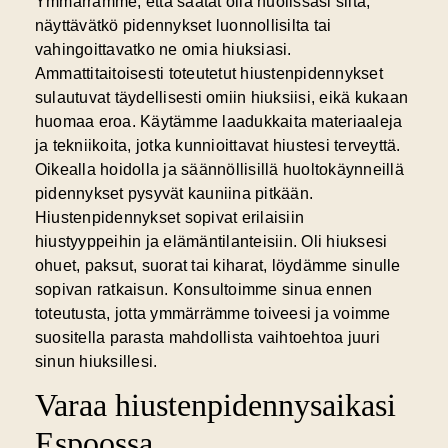
Ymmärrämme, että saatat olla huolissasi siitä,
näyttävätkö pidennykset luonnollisilta tai
vahingoittavatko ne omia hiuksiasi.
Ammattitaitoisesti toteutetut hiustenpidennykset
sulautuvat täydellisesti omiin hiuksiisi, eikä kukaan
huomaa eroa. Käytämme laadukkaita materiaaleja
ja tekniikoita, jotka kunnioittavat hiustesi terveyttä.
Oikealla hoidolla ja säännöllisillä huoltokäynneillä
pidennykset pysyvät kauniina pitkään.
Hiustenpidennykset sopivat erilaisiin
hiustyyppeihin ja elämäntilanteisiin. Oli hiuksesi
ohuet, paksut, suorat tai kiharat, löydämme sinulle
sopivan ratkaisun. Konsultoimme sinua ennen
toteutusta, jotta ymmärrämme toiveesi ja voimme
suositella parasta mahdollista vaihtoehtoa juuri
sinun hiuksillesi.
Varaa hiustenpidennysaikasi
Espoossa