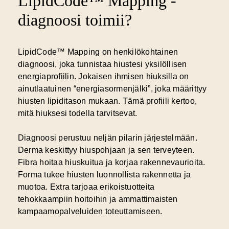
LipidCode™ Mapping -
diagnoosi toimii?
LipidCode™ Mapping on henkilökohtainen
diagnoosi, joka tunnistaa hiustesi
yksilöllisen
energiaprofiilin
. Jokaisen ihmisen hiuksilla on
ainutlaatuinen “energiasormenjälki”, joka määrittyy
hiusten lipiditason mukaan. Tämä profiili kertoo,
mitä hiuksesi todella tarvitsevat.
Diagnoosi perustuu neljän pilarin järjestelmään.
Derma keskittyy hiuspohjaan ja sen terveyteen.
Fibra hoitaa hiuskuitua ja korjaa rakennevaurioita.
Forma tukee hiusten luonnollista rakennetta ja
muotoa. Extra tarjoaa erikoistuotteita
tehokkaampiin hoitoihin ja ammattimaisten
kampaamopalveluiden toteuttamiseen.