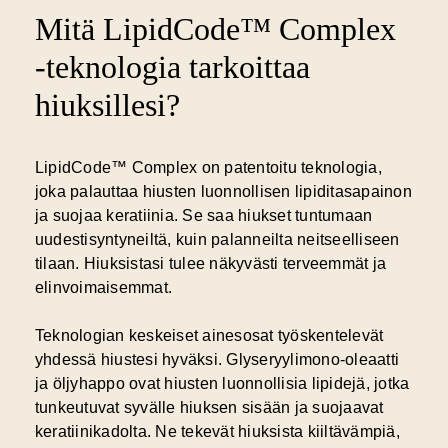
Mitä LipidCode™ Complex
-teknologia tarkoittaa
hiuksillesi?
LipidCode™ Complex on patentoitu teknologia,
joka
palauttaa hiusten luonnollisen lipiditasapainon
ja suojaa keratiinia. Se saa hiukset tuntumaan
uudestisyntyneiltä, kuin palanneilta neitseelliseen
tilaan. Hiuksistasi tulee näkyvästi terveemmät ja
elinvoimaisemmat.
Teknologian keskeiset ainesosat työskentelevät
yhdessä hiustesi hyväksi. Glyseryylimono-oleaatti
ja öljyhappo ovat hiusten luonnollisia lipidejä, jotka
tunkeutuvat syvälle hiuksen sisään ja suojaavat
keratiinikadolta. Ne tekevät hiuksista kiiltävämpiä,