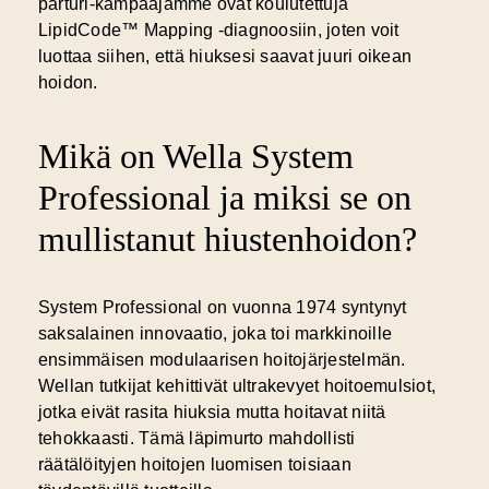
parturi-kampaajamme ovat koulutettuja
LipidCode™ Mapping -diagnoosiin, joten voit
luottaa siihen, että hiuksesi saavat juuri oikean
hoidon.
Mikä on Wella System
Professional ja miksi se on
mullistanut hiustenhoidon?
System Professional on vuonna 1974 syntynyt
saksalainen innovaatio, joka toi markkinoille
ensimmäisen
modulaarisen hoitojärjestelmän
.
Wellan tutkijat kehittivät ultrakevyet hoitoemulsiot,
jotka eivät rasita hiuksia mutta hoitavat niitä
tehokkaasti. Tämä läpimurto mahdollisti
räätälöityjen hoitojen luomisen toisiaan