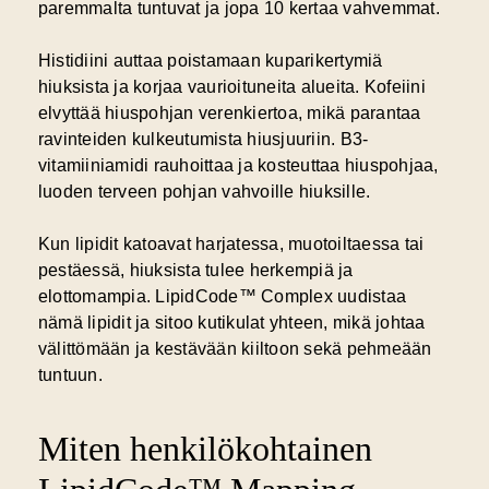
paremmalta tuntuvat ja jopa 10 kertaa vahvemmat.
Histidiini auttaa poistamaan kuparikertymiä
hiuksista ja korjaa vaurioituneita alueita. Kofeiini
elvyttää hiuspohjan verenkiertoa, mikä parantaa
ravinteiden kulkeutumista hiusjuuriin. B3-
vitamiiniamidi rauhoittaa ja kosteuttaa hiuspohjaa,
luoden terveen pohjan vahvoille hiuksille.
Kun lipidit katoavat harjatessa, muotoiltaessa tai
pestäessä, hiuksista tulee herkempiä ja
elottomampia. LipidCode™ Complex uudistaa
nämä lipidit ja sitoo kutikulat yhteen, mikä johtaa
välittömään ja kestävään kiiltoon sekä pehmeään
tuntuun.
Miten henkilökohtainen