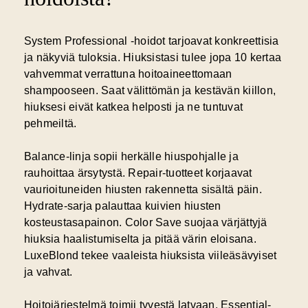
System Professional -hoidot tarjoavat
konkreettisia
ja näkyviä tuloksia
. Hiuksistasi tulee jopa 10 kertaa
vahvemmat verrattuna hoitoaineettomaan
shampooseen. Saat välittömän ja kestävän kiillon,
hiuksesi eivät katkea helposti ja ne tuntuvat
pehmeiltä.
Balance-linja sopii herkälle hiuspohjalle ja
rauhoittaa ärsytystä. Repair-tuotteet korjaavat
vaurioituneiden hiusten rakennetta sisältä päin.
Hydrate-sarja palauttaa kuivien hiusten
kosteustasapainon. Color Save suojaa värjättyjä
hiuksia haalistumiselta ja pitää värin eloisana.
LuxeBlond tekee vaaleista hiuksista viileäsävyiset
ja vahvat.
Hoitojärjestelmä toimii tyvestä latvaan. Essential-