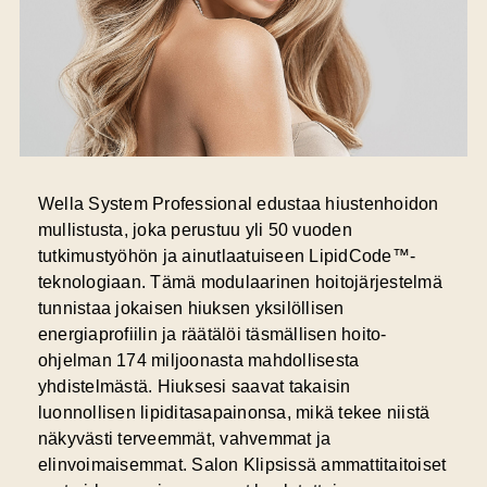
Wella System Professional edustaa
hiustenhoidon
mullistusta
, joka perustuu yli 50 vuoden
tutkimustyöhön ja ainutlaatuiseen LipidCode™-
teknologiaan. Tämä modulaarinen hoitojärjestelmä
tunnistaa jokaisen hiuksen yksilöllisen
energiaprofiilin ja räätälöi täsmällisen hoito-
ohjelman 174 miljoonasta mahdollisesta
yhdistelmästä. Hiuksesi saavat takaisin
luonnollisen lipiditasapainonsa, mikä tekee niistä
näkyvästi terveemmät, vahvemmat ja
elinvoimaisemmat. Salon Klipsissä ammattitaitoiset