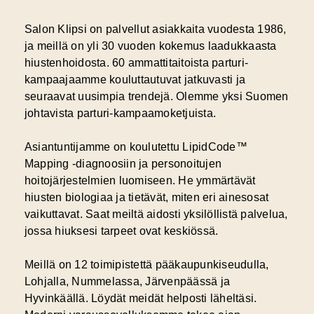
Salon Klipsi on palvellut asiakkaita vuodesta 1986,
ja meillä on
yli 30 vuoden kokemus
laadukkaasta
hiustenhoidosta. 60 ammattitaitoista parturi-
kampaajaamme kouluttautuvat jatkuvasti ja
seuraavat uusimpia trendejä. Olemme yksi Suomen
johtavista parturi-kampaamoketjuista.
Asiantuntijamme on koulutettu LipidCode™
Mapping -diagnoosiin ja personoitujen
hoitojärjestelmien luomiseen. He ymmärtävät
hiusten biologiaa ja tietävät, miten eri ainesosat
vaikuttavat. Saat meiltä aidosti yksilöllistä palvelua,
jossa hiuksesi tarpeet ovat keskiössä.
Meillä on 12 toimipistettä pääkaupunkiseudulla,
Lohjalla, Nummelassa, Järvenpäässä ja
Hyvinkäällä. Löydät meidät helposti läheltäsi.