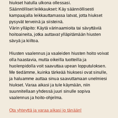
hiukset hatulla ulkona ollessasi.
Säännölliset leikkaukset:
Käy säännöllisesti
kampaajalla leikkauttamassa latvat, jotta hiukset
pysyvät terveinä ja siisteinä.
Värin ylläpito:
Käytä värinaamioita tai sävyttäviä
hoitoaineita, jotka auttavat ylläpitämään hiusten
sävyä ja kiiltoa.
Hiusten vaalennus ja vaaleiden hiusten hoito voivat
olla haastavia, mutta oikeilla tuotteilla ja
huolenpidolla voit saavuttaa upean lopputuloksen.
Me tiedämme, kuinka tärkeää hiuksesi ovat sinulle,
ja haluamme auttaa sinua saavuttamaan unelmiesi
hiukset. Varaa aikasi ja tule käymään, niin
suunnitellaan yhdessä juuri sinulle sopiva
vaalennus ja hoito-ohjelma.
Ota yhteyttä ja varaa aikasi jo tänään!