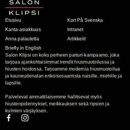
Etusivu
Kort På Svenska
Kanta-asiakkuus
Intranet
Anna palautetta
Artikkelit
Briefly in English
Salon Klipsi on koko perheen parturi-kampaamo, joka
tarjoaa ajankohtaisimmat trendit hiusmuotoilussa ja
hiusten hoidossa. Tarjoamme modernia hiusmuotoilua
ja kauneudenalan erikoisosaamista naisille, miehille ja
lapsille.
Palvelevat ammattilaisemme hallitsevat myös
hiustenpidennykset, meikkauksen sekä ripsien ja
kulmien värjäyksen.