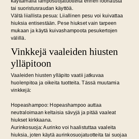
käyttämällä lämpösuojatuotteita ennen föönausta
tai suoristusraudan käyttöä.
Vältä liiallista pesua:
Liiallinen pesu voi kuivattaa
hiuksia entisestään. Pese hiukset vain tarpeen
mukaan ja käytä kuivashampoota pesukertojen
välillä.
Vinkkejä vaaleiden hiusten
ylläpitoon
Vaaleiden hiusten ylläpito vaatii jatkuvaa
huolenpitoa ja oikeita tuotteita. Tässä muutamia
vinkkejä:
Hopeashampoo:
Hopeashampoo auttaa
neutraloimaan keltaisia sävyjä ja pitää vaaleat
hiukset kirkkaana.
Aurinkosuoja:
Aurinko voi haalistuttaa vaaleita
hiuksia, joten käytä aurinkosuojatuotteita tai suojaa