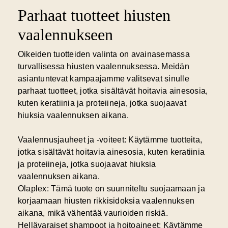
Parhaat tuotteet hiusten
vaalennukseen
Oikeiden tuotteiden valinta on avainasemassa
turvallisessa hiusten vaalennuksessa. Meidän
asiantuntevat kampaajamme valitsevat sinulle
parhaat tuotteet, jotka sisältävät hoitavia ainesosia,
kuten keratiinia ja proteiineja, jotka suojaavat
hiuksia vaalennuksen aikana.
Vaalennusjauheet ja -voiteet:
Käytämme tuotteita,
jotka sisältävät hoitavia ainesosia, kuten keratiinia
ja proteiineja, jotka suojaavat hiuksia
vaalennuksen aikana.
Olaplex:
Tämä tuote on suunniteltu suojaamaan ja
korjaamaan hiusten rikkisidoksia vaalennuksen
aikana, mikä vähentää vaurioiden riskiä.
Hellävaraiset shampoot ja hoitoaineet:
Käytämme